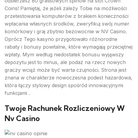
odbierzesz 80 gratisowych spinów na slot Crown
Coins! Pamiętaj, że jeżeli zależy Tobie na możliwości
przetestowania komputerów z brakiem konieczności
wpłacania własnych środków, zweryfikuj swój numer
komórkowy i graj zbytnio bezowocnie w NV Casino.
Oprócz Tego kasyno przygotowało różnorodne
rabaty i bonusy powitalne, które wymagają przeciętnej
wpłaty. Mym według niedostatek bonusu wyjąwszy
depozytu jest to minus, ale podaż na rzecz nowych
graczy wciąż może być warta czujności. Strona jest
znana w charakterze nowoczesna podest hazardowa,
która łączy stylowy design spośród innowacyjnymi
funkcjami .
Twoje Rachunek Rozliczeniowy W
Nv Casino