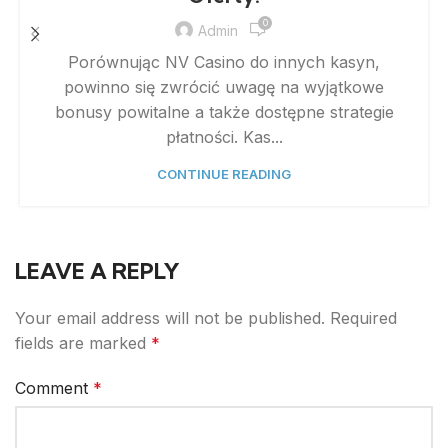
0
Admin
Porównując NV Casino do innych kasyn,
powinno się zwrócić uwagę na wyjątkowe
bonusy powitalne a także dostępne strategie
płatności. Kas...
CONTINUE READING
LEAVE A REPLY
Your email address will not be published.
Required
fields are marked
*
Comment
*