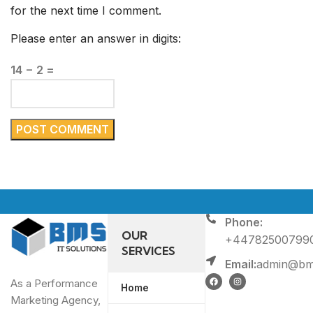
for the next time I comment.
Please enter an answer in digits:
14 − 2 =
Phone:
OUR
+44782500799
SERVICES
Email:
admin@bms
As a Performance
Home
Marketing Agency,