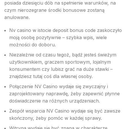
posiada dziesięciu dób na spełnienie warunków, na
czym nierozegrane środki bonusowe zostaną
anulowane.
Nv casino w istocie deposit bonus code zaskoczyło
moją osobę pozytywnie – szybka wpis, wiele
możności do doboru.
Niezależnie od czasu tegoż, bądź jesteś świeżym
użytkownikiem, graczem sportowym, lojalnym
konsumentem czy lubisz grać na duże stawki –
znajdziesz tutaj coś dla własnej osoby.
Połączenie NV Casino wydaje się zwyczajny i
zaprojektowany naprawdę, żeby zapewnić płynne
doświadczenie na różnych urządzeniach.
Zespół wsparcia NV Casino wydaje się być zawsze
skończony, żeby pomóc w każdej sprawy.
Witryna wydaje się być znana w charakterze