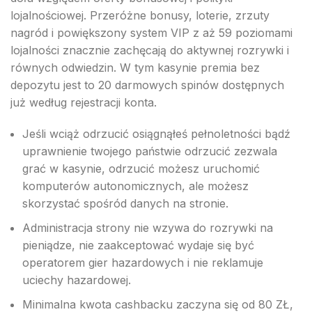
lojalnościowej. Przeróżne bonusy, loterie, zrzuty
nagród i powiększony system VIP z aż 59 poziomami
lojalności znacznie zachęcają do aktywnej rozrywki i
równych odwiedzin. W tym kasynie premia bez
depozytu jest to 20 darmowych spinów dostępnych
już według rejestracji konta.
Jeśli wciąż odrzucić osiągnąłeś pełnoletności bądź
uprawnienie twojego państwie odrzucić zezwala
grać w kasynie, odrzucić możesz uruchomić
komputerów autonomicznych, ale możesz
skorzystać spośród danych na stronie.
Administracja strony nie wzywa do rozrywki na
pieniądze, nie zaakceptować wydaje się być
operatorem gier hazardowych i nie reklamuje
uciechy hazardowej.
Minimalna kwota cashbacku zaczyna się od 80 ZŁ,