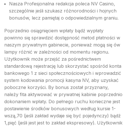
Nasza Profesjonalna redakcja poleca NV Casino,
szczególnie jeśli szukasz różnorodności i hojnych
bonusów, lecz pamiętaj o odpowiedzialnym graniu.
Poprzednio osiągnięciem wpłaty bądź wypłaty
powinno się sprawdzić dostępność metod płatności w
naszym prywatnym gabinecie, ponieważ mogą się ów
lampy różnić w zależności od momentu regionu.
Użytkownik może przejść za pośrednictwem
standardową rejestrację lub skorzystać spośród konta
bankowego 1 z sieci społecznościowych i wprowadzić
system kodowania promocji kasyna NV, aby uzyskać
poboczne korzyści. By bonus został przyznany,
należy fita aktywować w prywatnej kabinie poprzednio
dokonaniem wpłaty. Do pełnego ruchu konieczne jest
postawienie środków bonusowych według kursie 1-
wszą,70 (jeśli zakład wydaje się być pojedynczy) bądź
1,pięć (jeśli jest jest to zakład ekspresowy). Użytkownik