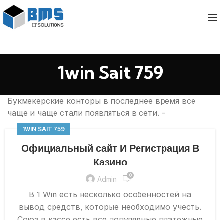
1win Sait 759
Букмекерские конторы в последнее время все
чаще и чаще стали появляться в сети. –
1WIN SAIT 759
Официальный сайт И Регистрация В
Казино
0
Admin
В 1 Win есть несколько особенностей на
вывод средств, которые необходимо учесть.
Союз в кассе есть все популярные платежные