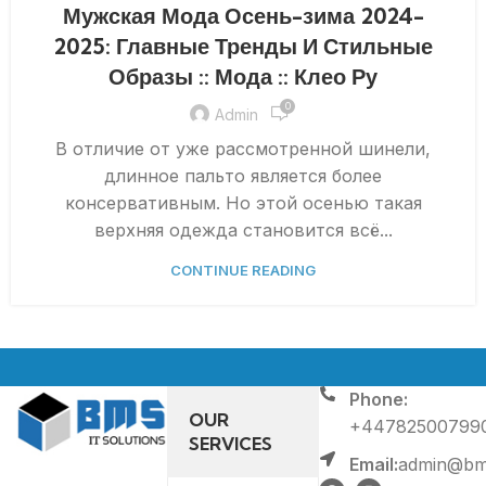
Мужская Мода Осень-зима 2024-
2025: Главные Тренды И Стильные
Образы :: Мода :: Клео Ру
0
Admin
В отличие от уже рассмотренной шинели,
длинное пальто является более
консервативным. Но этой осенью такая
верхняя одежда становится всё...
CONTINUE READING
Phone:
OUR
+44782500799
SERVICES
Email:
admin@bms