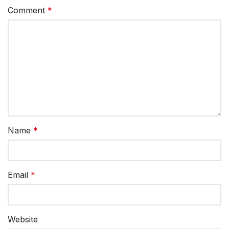
Comment
*
Name
*
Email
*
Website