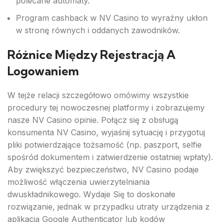
polecane automaty.
Program cashback w NV Casino to wyraźny ukłon
w stronę równych i oddanych zawodników.
Różnice Między Rejestracją A
Logowaniem
W tejże relacji szczegółowo omówimy wszystkie
procedury tej nowoczesnej platformy i zobrazujemy
nasze NV Casino opinie. Połącz się z obsługą
konsumenta NV Casino, wyjaśnij sytuację i przygotuj
pliki potwierdzające tożsamość (np. paszport, selfie
spośród dokumentem i zatwierdzenie ostatniej wpłaty).
Aby zwiększyć bezpieczeństwo, NV Casino podaje
możliwość włączenia uwierzytelniania
dwuskładnikowego. Wydaje Się to doskonałe
rozwiązanie, jednak w przypadku utraty urządzenia z
aplikacją Google Authenticator lub kodów