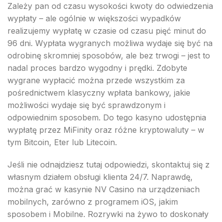
Zależy pan od czasu wysokości kwoty do odwiedzenia
wypłaty – ale ogólnie w większości wypadków
realizujemy wypłatę w czasie od czasu pięć minut do
96 dni. Wypłata wygranych możliwa wydaje się być na
odrobinę skromniej sposobów, ale bez trwogi – jest to
nadal proces bardzo wygodny i prędki. Zdobyte
wygrane wypłacić można przede wszystkim za
pośrednictwem klasyczny wpłata bankowy, jakie
możliwości wydaje się być sprawdzonym i
odpowiednim sposobem. Do tego kasyno udostępnia
wypłatę przez MiFinity oraz różne kryptowaluty – w
tym Bitcoin, Eter lub Litecoin.
Jeśli nie odnajdziesz tutaj odpowiedzi, skontaktuj się z
własnym działem obsługi klienta 24/7. Naprawdę,
można grać w kasynie NV Casino na urządzeniach
mobilnych, zarówno z programem iOS, jakim
sposobem i Mobilne. Rozrywki na żywo to doskonały