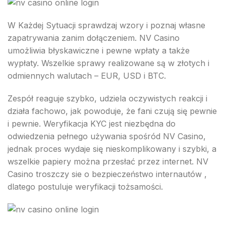
W Każdej Sytuacji sprawdzaj wzory i poznaj własne
zapatrywania zanim dołączeniem. NV Casino
umożliwia błyskawiczne i pewne wpłaty a także
wypłaty. Wszelkie sprawy realizowane są w złotych i
odmiennych walutach – EUR, USD i BTC.
Zespół reaguje szybko, udziela oczywistych reakcji i
działa fachowo, jak powoduje, że fani czują się pewnie
i pewnie. Weryfikacja KYC jest niezbędna do
odwiedzenia pełnego używania spośród NV Casino,
jednak proces wydaje się nieskomplikowany i szybki, a
wszelkie papiery można przesłać przez internet. NV
Casino troszczy sie o bezpieczeństwo internautów ,
dlatego postuluje weryfikacji tożsamości.