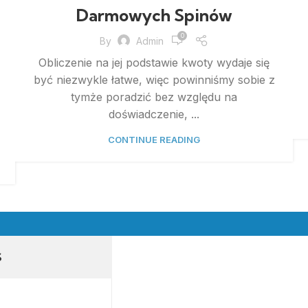
Darmowych Spinów
0
By
Admin
Obliczenie na jej podstawie kwoty wydaje się
być niezwykle łatwe, więc powinniśmy sobie z
Phone:
+447825007990
tymże poradzić bez względu na
Email:
admin@bmsitsolutions.co.u
doświadczenie, ...
CONTINUE READING
S