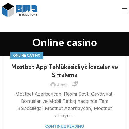
Online casino
ONLINE CASINO
Mostbet App Təhlükəsizliyi: İcazələr və
Şifrələmə
0
Admin
Mostbet Azərbaycan: Rəsmi Sayt, Qeydiyyat,
Bonuslar və Mobil Tətbiq haqqında Tam
BələdçiƏgər Mostbet Azərbaycan, Mostbet
onlayn ...
CONTINUE READING