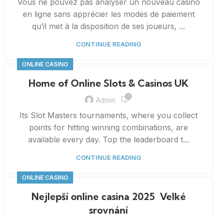
Vous ne pouvez pas analyser un nouveau casino
en ligne sans apprécier les modes de paiement
qu’il met à la disposition de ses joueurs, ...
CONTINUE READING
ONLINE CASINO
Home of Online Slots & Casinos UK
0
Admin
Its Slot Masters tournaments, where you collect
points for hitting winning combinations, are
available every day. Top the leaderboard t...
CONTINUE READING
ONLINE CASINO
Nejlepší online casina 2025 ️ Velké
srovnání