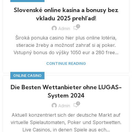
Slovenské online kasína a bonusy bez
vkladu 2025 prehľad!
0
Admin
Široká ponuka casino hier plus online lotéria,
stieracie žreby a možnosť zahrať si aj poker.
Vstupný bonus do výšky 1050 eur a 280 free...
CONTINUE READING
ONLINE CASINO
Die Besten Wettanbieter ohne LUGAS-
System 2024
0
Admin
Aktuell konzentriert sich der deutsche Markt auf
virtuelle Spielautomaten, Poker und Sportwetten.
Live Casinos, in denen Spiele aus ech...