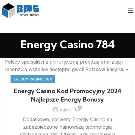
Energy Casino 784
Polscy specjaliści z chirurgiczną precyzją analizują i
recenzują wszelkie dostępne gwoli Polaków kasyna. –
ENERGY CASINO 784
Energy Casino Kod Promocyjny 2024
Najlepsze Energy Bonusy
0
Admin
Dodatkowo, serwery Energy Casino są
zabezpieczone najnowszą technologią
szyfrowania SSL 128-bit, jakie możliwości