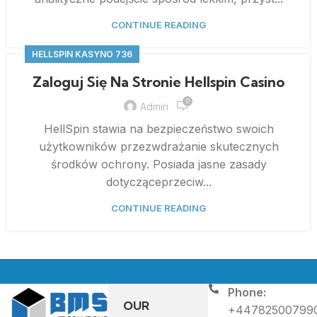
CONTINUE READING
HELLSPIN KASYNO 736
Zaloguj Się Na Stronie Hellspin Casino
0
Admin
HellSpin stawia na bezpieczeństwo swoich
użytkowników przezwdrażanie skutecznych
środków ochrony. Posiada jasne zasady
dotycząceprzeciw...
CONTINUE READING
Phone:
OUR
+44782500799