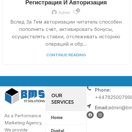
Регистрация И Авторизация
0
Admin
Вслед За Тем авторизации читатель способен
пополнять счёт, активировать бонусы,
осуществлять ставки, отслеживать историю
операций и обр...
CONTINUE READING
Phone:
OUR
+44782500799
SERVICES
Email:
admin@bms
As a Performance
Home
Marketing Agency,
We provide
Digital