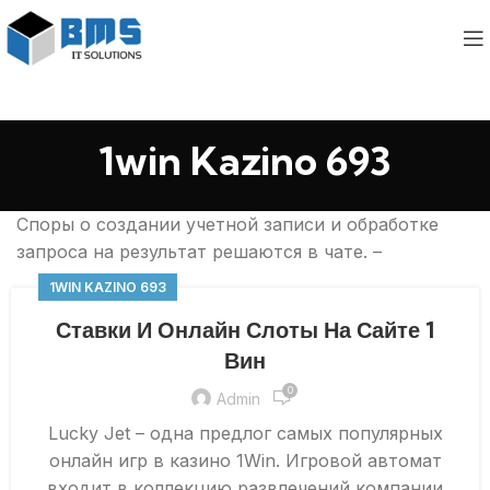
1win Kazino 693
Споры о создании учетной записи и обработке
запроса на результат решаются в чате. –
1WIN KAZINO 693
Ставки И Онлайн Слоты На Сайте 1
Вин
0
Admin
Lucky Jet – одна предлог самых популярных
онлайн игр в казино 1Win. Игровой автомат
входит в коллекцию развлечений компании