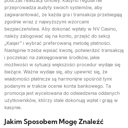
podczas realizacji umowy. Kasyno regularnie
przeprowadza audyty swoich systemów, aby
zagwarantować, że każda gra i transakcja przebiegają
zgodnie wraz z najwyższymi wzorcami
bezpieczeństwa. Aby dokonać wpłaty w NV Casino,
należy zalogować się na konto, przejść do sekcji
„Kasjer” i wybrać preferowaną metodę płatności.
Następnie trzeba wpisać kwotę, potwierdzić transakcję
i poczekać na zaksięgowanie środków, jakie
możliwości w sytuacji większości procedur wydaje się
bieżące. Ważne wydaje się, aby upewnić się, że
wiadomości płatnicze są harmonijne spośród tymi
podanymi w trakcie ocenie konta bankowego. Ta
promocja jest wycelowana do odwiedzenia oddanych
użytkowników, którzy stale dokonują wpłat i grają w
kasynie.
Jakim Sposobem Mogę Znaleźć