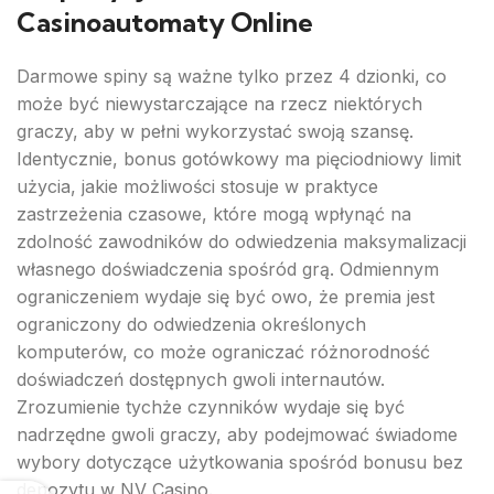
Casinoautomaty Online
Darmowe spiny są ważne tylko przez 4 dzionki, co
może być niewystarczające na rzecz niektórych
graczy, aby w pełni wykorzystać swoją szansę.
Identycznie, bonus gotówkowy ma pięciodniowy limit
użycia, jakie możliwości stosuje w praktyce
zastrzeżenia czasowe, które mogą wpłynąć na
zdolność zawodników do odwiedzenia maksymalizacji
własnego doświadczenia spośród grą. Odmiennym
ograniczeniem wydaje się być owo, że premia jest
ograniczony do odwiedzenia określonych
komputerów, co może ograniczać różnorodność
doświadczeń dostępnych gwoli internautów.
Zrozumienie tychże czynników wydaje się być
nadrzędne gwoli graczy, aby podejmować świadome
wybory dotyczące użytkowania spośród bonusu bez
depozytu w NV Casino.