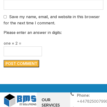
Save my name, email, and website in this browser
for the next time I comment.
Please enter an answer in digits:
one × 2 =
Phone:
OUR
+44782500799
SERVICES