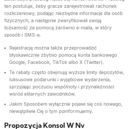
ten postuluje, żeby gracze zarejestrowali rachunek
rozliczeniowy, podając niezbędne informacje dla osób
fizycznych, a następnie zweryfikowali swoją
tożsamość za pomocą zarówno e-maila, w który
sposób i SMS-a.
Rejestrację można także przeprowadzić
błyskawicznie zbytnio pomocą konta bankowego
Google, Facebook, TikTok albo X (Twitter).
Te rabaty często obejmują wyższe limity depozytów,
luksusowe podarunki i wyjątkowe wydarzenia,
sprzyjając poczuciu wspólnoty i przynależności
wśród elitarnych zawodników.
Jakim Sposobem wyłącznie pojawi się coś nowego,
niewątpliwie Cię o tym poinformujemy.
Propozycja Konsol W Nv