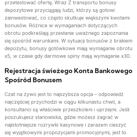
przetestować ofertę. Wraz Z transportu bonusy
depozytowe przyciągają ludzi, którzy są gotowi
zainwestować, co często skutkuje większymi kwotami
bonusów. Różnice w wymaganiach dotyczących
obrotu podkreślają przesłanie uważnego zapoznania
się spośród warunkami. W sytuacji bonusów z brakiem
depozytu, bonusy gotówkowe mają wymaganie obrotu
x5, w czasie gdy darmowe spiny mają wymaganie x30.
Rejestracja świeżego Konta Bankowego
Spośród Bonusem
Czat na żywo jest to najszybsza opcja – odpowiedź
najczęściej przychodzi w ciągu kilkunastu chwil, a
konsultanci są właściwie przeszkoleni i uprzejmi. Jeśli
poszukujesz stanowiska, gdzie możesz zagrać w
najistotniejsze rozrywki kasynowe i zarazem cieszyć
się wyjątkowymi propozycjami promocyjnymi, jest to