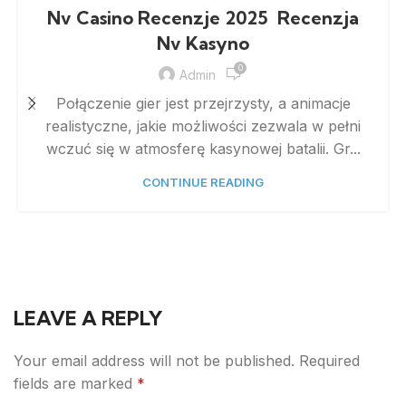
Nv Casino Recenzje 2025 ️ Recenzja
Nv Kasyno
0
Admin
Połączenie gier jest przejrzysty, a animacje
realistyczne, jakie możliwości zezwala w pełni
wczuć się w atmosferę kasynowej batalii. Gr...
CONTINUE READING
LEAVE A REPLY
Your email address will not be published.
Required
fields are marked
*