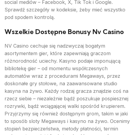
social mediów – Facebook, X, Tik Tok i Google.
Sprawdź szczegóły w kodeksie, żeby mieć wszystko
pod spodem kontrolą.
Wszelkie Dostępne Bonusy Nv Casino
NV Casino cechuje się nadzwyczaj bogatym
asortymentem gier, które zapewniają graczom
różnorodność uciechy. Kasyno podaje imponującą
bibliotekę gier – od momentu współczesnych
automatów wraz z procedurami Megaways, przez
doskonałe gry stołowe, na zaawansowane studio
kasyna na żywo. Każdy rodzaj gracza znajdzie coś na
rzecz siebie – niezależnie bądź poszukuje pospiesznej
rozrywki, bądź wciągającej walki spośród krupierem.
Przyjrzymy się również dostępnym grom, takim w jaki
to sposób sloty Megaways i kasyno na żywo. Ocenimy
stopień bezpieczeństwa, metody płatności, termin