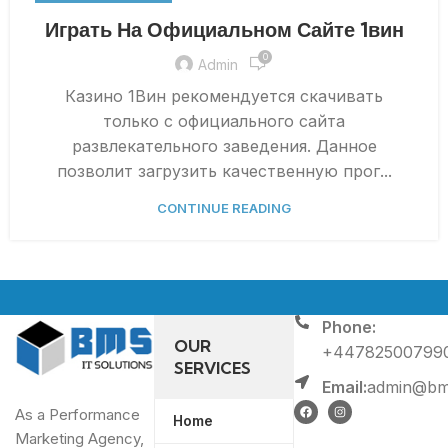
Играть На Официальном Сайте 1вин
0
Admin
Казино 1Вин рекомендуется скачивать
только с официального сайта
развлекательного заведения. Данное
позволит загрузить качественную прог...
CONTINUE READING
Phone:
OUR
+44782500799
SERVICES
Email:
admin@bms
As a Performance
Home
Marketing Agency,