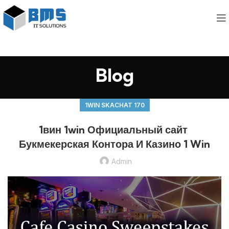
Blog
1WIN SKACHAT 170
1вин 1win Официальный сайт ️
Букмекерская Контора И Казино 1 Win
Admin