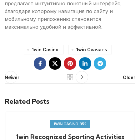
предлагает интуитивно понятный интерфейс,
благодаря которому навигация по сайту и
мобильному приложению становится
максимально удобной и эффективной.
1win Casino
1win Скачать
Newer
Older
Related Posts
1WIN CASINO 852
1win Recognized Sporting Activities