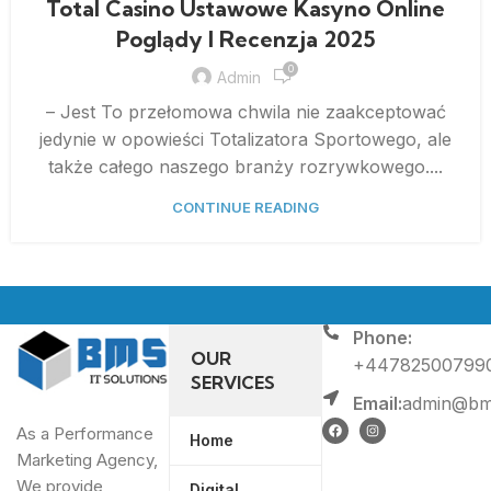
Total Casino Ustawowe Kasyno Online
Poglądy I Recenzja 2025
0
Admin
– Jest To przełomowa chwila nie zaakceptować
jedynie w opowieści Totalizatora Sportowego, ale
także całego naszego branży rozrywkowego....
CONTINUE READING
Phone:
OUR
+44782500799
SERVICES
Email:
admin@bms
As a Performance
Home
Marketing Agency,
We provide
Digital