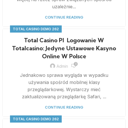
uzależnie...
CONTINUE READING
TOTAL CASINO DEMO 262
Total Casino Pl ️ Logowanie W
Totalcasino: Jedyne Ustawowe Kasyno
Online W Polsce
0
Admin
Jednakowo sprawa wygląda w wypadku
używania spośród mobilnej klasy
przeglądarkowej. Wystarczy mieć
zaktualizowaną przeglądarkę Safari, ...
CONTINUE READING
TOTAL CASINO DEMO 262