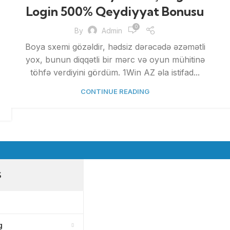
Login 500% Qeydiyyat Bonusu
0
By
Admin
Boya sxemi gözəldir, hədsiz dərəcədə əzəmətli
Phone:
+447825007990
yox, bunun diqqətli bir mərc və oyun mühitinə
Email:
admin@bmsitsolutions.co.u
töhfə verdiyini gördüm. 1Win AZ əla istifad...
CONTINUE READING
S
g