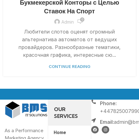
Букмекерской Конторы с Целью
Ставок На Спорт
0
Admin
Любители слотов оценят огромный
альтернатива автоматов от ведущих
провайдеров. Разнообразные тематики,
красочная графика, интересные сю...
CONTINUE READING
Phone:
OUR
+44782500799
SERVICES
Email:
admin@bms
As a Performance
Home
Marketing Agency,