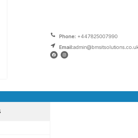
Phone:
+447825007990
Email:
admin@bmsitsolutions.co.u
S