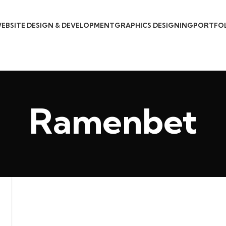
EBSITE DESIGN & DEVELOPMENT
GRAPHICS DESIGNING
PORTFO
Ramenbet