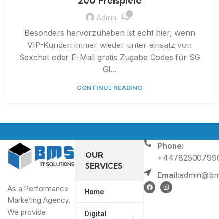
200 Freispiele
0
Admin
Besonders hervorzuheben ist echt hier, wenn
VIP-Kunden immer wieder unter einsatz von
Sexchat oder E-Mail gratis Zugabe Codes für SG
Gl...
CONTINUE READING
Phone:
OUR
+44782500799
SERVICES
Email:
admin@bms
As a Performance
Home
Marketing Agency,
We provide
Digital