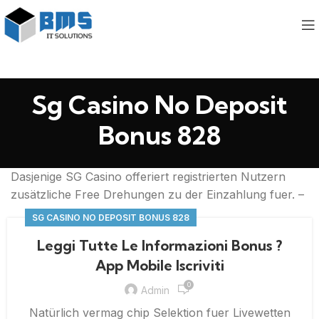
Sg Casino No Deposit
Bonus 828
Dasjenige SG Casino offeriert registrierten Nutzern
zusätzliche Free Drehungen zu der Einzahlung fuer. –
SG CASINO NO DEPOSIT BONUS 828
Leggi Tutte Le Informazioni Bonus ?
App Mobile Iscriviti
0
Admin
Natürlich vermag chip Selektion fuer Livewetten