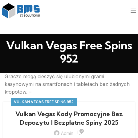
Vulkan Vegas Free Spins
952
Gracze mogą cieszyć się ulubionymi grami
kasynowymi na smartfonach i tabletach bez żadnych
kłopotów. –
VULKAN VEGAS FREE SPINS 952
Vulkan Vegas Kody Promocyjne Bez
Depozytu I Bezpłatne Spiny 2025
0
Admin