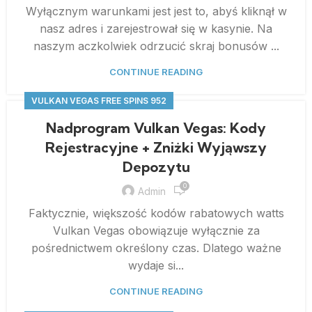
Wyłącznym warunkami jest jest to, abyś kliknął w
nasz adres i zarejestrował się w kasynie. Na
naszym aczkolwiek odrzucić skraj bonusów ...
CONTINUE READING
VULKAN VEGAS FREE SPINS 952
Nadprogram Vulkan Vegas: Kody
Rejestracyjne + Zniżki Wyjąwszy
Depozytu
0
Admin
Faktycznie, większość kodów rabatowych watts
Vulkan Vegas obowiązuje wyłącznie za
pośrednictwem określony czas. Dlatego ważne
wydaje si...
CONTINUE READING