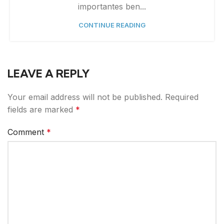
importantes ben...
CONTINUE READING
LEAVE A REPLY
Your email address will not be published.
Required
fields are marked
*
Comment
*