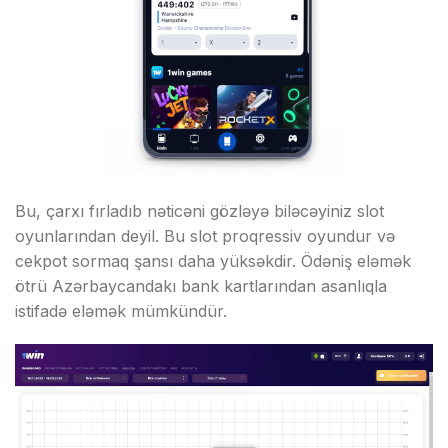
Bu, çarxı fırladıb nəticəni gözləyə biləcəyiniz slot
oyunlarından deyil. Bu slot proqressiv oyundur və
cekpot sormaq şansı daha yüksəkdir. Ödəniş eləmək
ötrü Azərbaycandakı bank kartlarından asanlıqla
istifadə eləmək mümkündür.