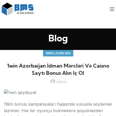
Blog
1WIN LOGIN 362
1win Azerbaijan İdman Mərcləri Və Caisno
Saytı Bonus Alın Iç Ol
Admin
1Win bonus kampaniyaları haqqında xüsusilə söyləmək
lazımdır. Hər bir oyunçu bukmekerə qoşulmazdan