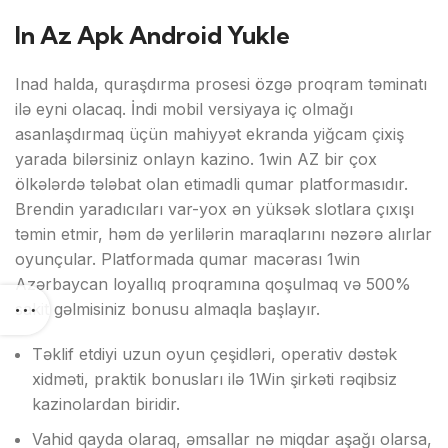
In Az Apk Android Yukle
Inad halda, quraşdırma prosesi özgə proqram təminatı
ilə eyni olacaq. İndi mobil versiyaya iç olmağı
asanlaşdırmaq üçün mahiyyət ekranda yiğcam çixiş
yarada bilərsiniz onlayn kazino. 1win AZ bir çox
ölkələrdə tələbat olan etimadli qumar platformasıdır.
Brendin yaradıcıları var-yox ən yüksək slotlara çıxışı
təmin etmir, həm də yerlilərin maraqlarını nəzərə alırlar
oyunçular. Platformada qumar macərası 1win
Azərbaycan loyallıq proqramına qoşulmaq və 500%
sakit gəlmisiniz bonusu almaqla başlayır.
Təklif etdiyi uzun oyun çeşidləri, operativ dəstək
xidməti, praktik bonusları ilə 1Win şirkəti rəqibsiz
kazinolardan biridir.
Vahid qayda olaraq, əmsallar nə miqdar aşağı olarsa,