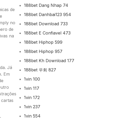
188bet Dang Nhap 74
icas de
188bet Danhbai123 954
e
imply no
188bet Download 733
mero de
188bet E Confiavel 473
tivas na
188bet Hiphop 599
188bet Hiphop 957
188bet Kh Download 177
da. Já
188bet 우회 827
e. Em
1vin 100
de
Outro
1vin 117
Atrações
1vin 172
 cartas
1vin 237
1vin 554