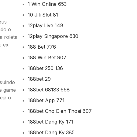
1 Win Online 653
10 Jili Slot 81
eus
12play Live 148
ndo o
12play Singapore 630
a roleta
a ex
188 Bet 776
188 Win Bet 907
188bet 250 136
188bet 29
ssuindo
188bet 68183 668
de game
eja o
188bet App 771
188bet Cho Dien Thoai 607
188bet Dang Ky 171
188bet Dang Ky 385