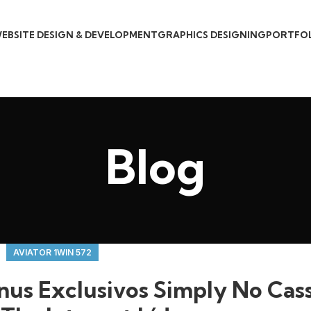
EBSITE DESIGN & DEVELOPMENT
GRAPHICS DESIGNING
PORTFO
Blog
AVIATOR 1WIN 572
ônus Exclusivos Simply No Cas