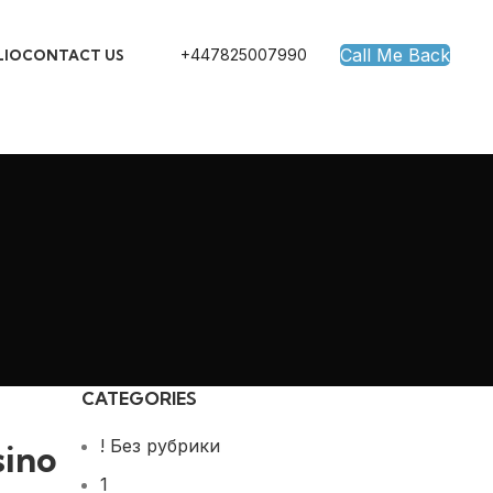
Call Me Back
+447825007990
LIO
CONTACT US
CATEGORIES
! Без рубрики
sino
1