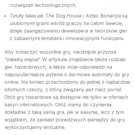
rozwiązań technologicznych.
Tytuły takie jak The Dog House i Aztec Bonanza są
ulubionymi grami wśród graczy na całym świecie,
dzięki zaangażowaniu dewelopera w tworzenie gier
z zabawnymi tematami i innowacyjnymi funkcjami.
Aby zobaczyć wszystkie gry, naciśnijcie przycisk
“załaduj więcej”. W artykule znajdziecie także rodzaje
gier hazardowych, a także moje odpowiedzi na
najpopularniejsze pytania o darmowe automaty do gry
online. Na koniec przechodzimy do jednej z najbardziej
istotnych rzeczy, z którą związany jest nasz portal.
Otóż gry hazardowe są dostępne nie tylko w ofertach
kasyn internetowych. Otóż mamy do czynienia
dokładnie z taką samą gra, jak w kasynie, lecz z tym
wyjątkiem, że zamiast prawdziwych pieniędzy do gry
wykorzystujemy wirtualne.