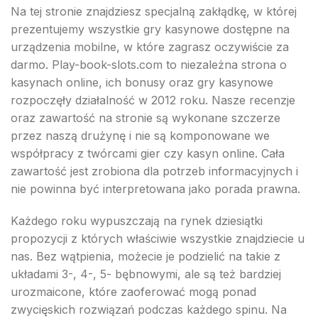
Na tej stronie znajdziesz specjalną zakłądkę, w której
prezentujemy wszystkie gry kasynowe dostępne na
urządzenia mobilne, w które zagrasz oczywiście za
darmo. Play-book-slots.com to niezależna strona o
kasynach online, ich bonusy oraz gry kasynowe
rozpoczęły działalność w 2012 roku. Nasze recenzje
oraz zawartość na stronie są wykonane szczerze
przez naszą drużynę i nie są komponowane we
współpracy z twórcami gier czy kasyn online. Cała
zawartość jest zrobiona dla potrzeb informacyjnych i
nie powinna być interpretowana jako porada prawna.
Każdego roku wypuszczają na rynek dziesiątki
propozycji z których właściwie wszystkie znajdziecie u
nas. Bez wątpienia, możecie je podzielić na takie z
układami 3-, 4-, 5- bębnowymi, ale są też bardziej
urozmaicone, które zaoferować mogą ponad
zwycięskich rozwiązań podczas każdego spinu. Na