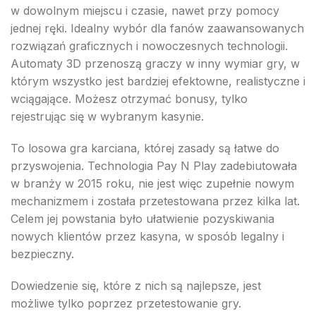
w dowolnym miejscu i czasie, nawet przy pomocy
jednej ręki. Idealny wybór dla fanów zaawansowanych
rozwiązań graficznych i nowoczesnych technologii.
Automaty 3D przenoszą graczy w inny wymiar gry, w
którym wszystko jest bardziej efektowne, realistyczne i
wciągające. Możesz otrzymać bonusy, tylko
rejestrując się w wybranym kasynie.
To losowa gra karciana, której zasady są łatwe do
przyswojenia. Technologia Pay N Play zadebiutowała
w branży w 2015 roku, nie jest więc zupełnie nowym
mechanizmem i została przetestowana przez kilka lat.
Celem jej powstania było ułatwienie pozyskiwania
nowych klientów przez kasyna, w sposób legalny i
bezpieczny.
Dowiedzenie się, które z nich są najlepsze, jest
możliwe tylko poprzez przetestowanie gry.