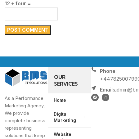
12 + four =
Phone:
OUR
+44782500799
SERVICES
Email:
admin@bms
As a Performance
Home
Marketing Agency,
We provide
Digital
Marketing
complete business
representing
Website
solutions that keep