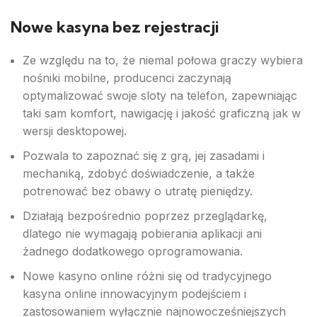
Nowe kasyna bez rejestracji
Ze względu na to, że niemal połowa graczy wybiera
nośniki mobilne, producenci zaczynają
optymalizować swoje sloty na telefon, zapewniając
taki sam komfort, nawigację i jakość graficzną jak w
wersji desktopowej.
Pozwala to zapoznać się z grą, jej zasadami i
mechaniką, zdobyć doświadczenie, a także
potrenować bez obawy o utratę pieniędzy.
Działają bezpośrednio poprzez przeglądarkę,
dlatego nie wymagają pobierania aplikacji ani
żadnego dodatkowego oprogramowania.
Nowe kasyno online różni się od tradycyjnego
kasyna online innowacyjnym podejściem i
zastosowaniem wyłącznie najnowocześniejszych