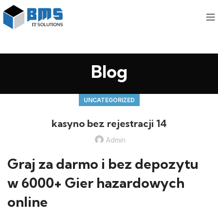
Blog
UNCATEGORIZED
kasyno bez rejestracji 14
Admin
Graj za darmo i bez depozytu
w 6000+ Gier hazardowych
online