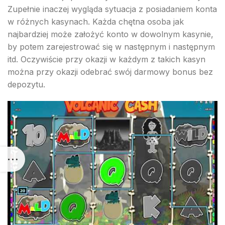
Zupełnie inaczej wygląda sytuacja z posiadaniem konta
w różnych kasynach. Każda chętna osoba jak
najbardziej może założyć konto w dowolnym kasynie,
by potem zarejestrować się w następnym i następnym
itd. Oczywiście przy okazji w każdym z takich kasyn
można przy okazji odebrać swój darmowy bonus bez
depozytu.