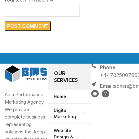
Phone:
OUR
+44782500799
SERVICES
Email:
admin@bms
As a Performance
Home
Marketing Agency,
We provide
Digital
Marketing
complete business
representing
Website
solutions that keep
Design &