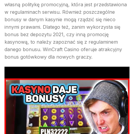
własną politykę promocyjną, która jest przedstawiona
w regulaminach serwisu. Również poszczególne
bonusy w danym kasynie mogą rządzić się nieco
innymi prawami. Dlatego też, zanim wykorzysta się
bonus bez depozytu 2021, czy inną promocję
kasynową, to należy zapoznać się z regulaminem
danego bonusu. WinCraft Casino oferuje atrakcyjny
bonus gotówkowy dla nowych graczy.