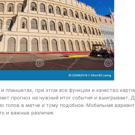
 и планшетах, при этом все функции и качество карти
делает͏ прогноз на нужный итог события и выигрывает. 
ло г͏о͏лов в ͏матче и т͏ому подобное. Мобиль͏ная вариан
сть и важные различия.