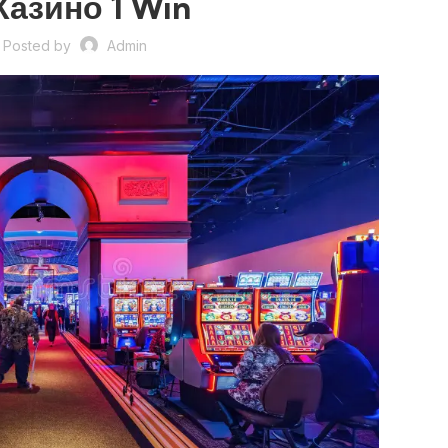
Казино 1 Win
Posted by
Admin