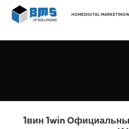
HOME
DIGITAL MARKETING
W
1вин 1win Официальный