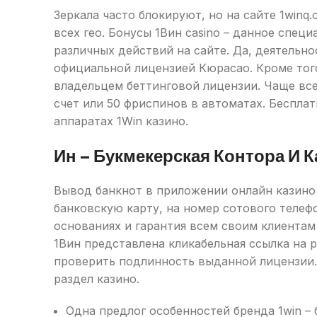
Зеркала часто блокируют, но на сайте 1winq
всех гео. Бонусы 1Вин casino – данное спе
различных действий на сайте. Да, деятельно
официальной лицензией Кюрасао. Кроме того
владельцем беттинговой лицензии. Чаще вс
счет или 50 фриспинов в автоматах. Беспла
аппаратах 1Win казино.
Ин – Букмекерская Контора И 
Вывод банкнот в приложении онлайн казино
банковскую карту, на номер сотового телеф
основаниях и гарантия всем своим клиентам
1Вин представлена кликабельная ссылка на р
проверить подлинность выданной лицензии. 
раздел казино.
Одна предлог особенностей бренда 1win – 