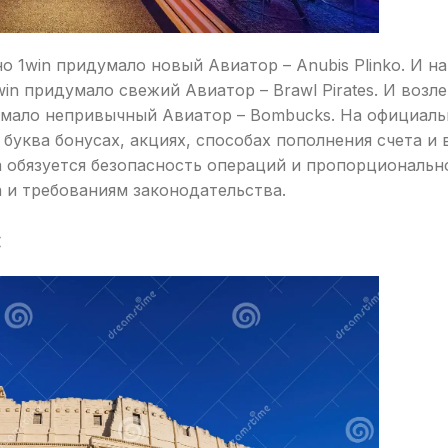
но 1win придумало новый Авиатор – Anubis Plinko. И н
in придумало свежий Авиатор – Brawl Pirates. И возле
думало непривычный Авиатор – Bombucks. На официал
буква бонусах, акциях, способах пополнения счета и
а обязуется безопасность операций и пропорциональн
 и требованиям законодательства.
: