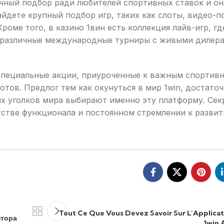
ичный подбор ради любителей спортивных ставок и он
йдете крупный подбор игр, таких как слоты, видео-п
Кроме того, в казино 1вин есть коллекция лайв-игр, гд
в различные международные турниры с живыми дилер
а специальные акции, приуроченные к важным спортив
тов. Предлог тем как окунуться в мир 1win, достато
ых уголков мира выбирают именно эту платформу. Сек
атстве функционала и постоянном стремлении к развит
Tout Ce Que Vous Devez Savoir Sur L’Applicat
нтора
1win 