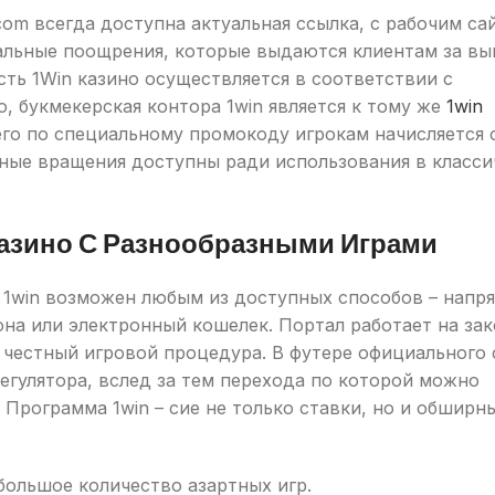
.com всегда доступна актуальная ссылка, с рабочим са
циальные поощрения, которые выдаются клиентам за в
сть 1Win казино осуществляется в соответствии с
, букмекерская контора 1win является к тому же
1win
его по специальному промокоду игрокам начисляется 
тные вращения доступны ради использования в класси
Казино С Разнообразными Играми
 1win возможен любым из доступных способов – напр
она или электронный кошелек. Портал работает на за
 честный игровой процедура. В футере официального 
егулятора, вслед за тем перехода по которой можно
Программа 1win – сие не только ставки, но и обширн
большое количество азартных игр.