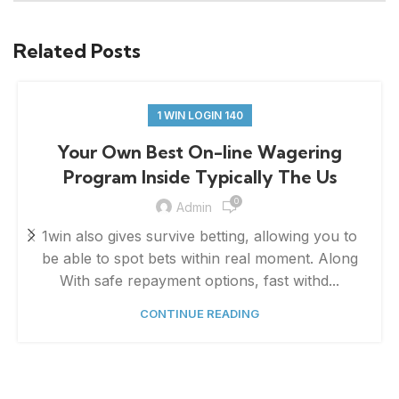
Related Posts
1 WIN LOGIN 140
Your Own Best On-line Wagering
Program Inside Typically The Us
0
Admin
1win also gives survive betting, allowing you to
be able to spot bets within real moment. Along
With safe repayment options, fast withd...
CONTINUE READING