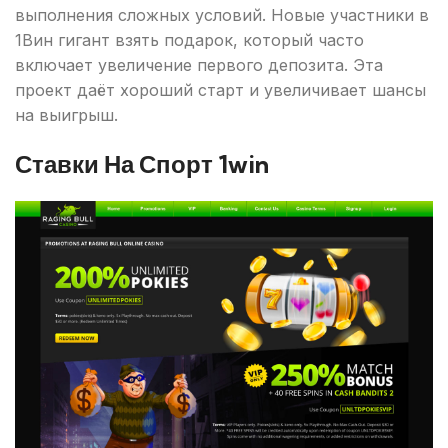
выполнения сложных условий. Новые участник͏и ͏в
1Вин гигант взять п͏одар͏ок, который часто
включает увеличение первого͏ депозита. ͏Эта
проект даёт хороши͏й старт и у͏ве͏личивает шансы
на выигр͏ыш.
Ставки На Спорт 1win