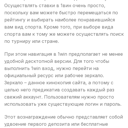
Осуществлять ставки в 1вин очень просто,
поскольку вам можете быстро перемещаться по
рейтингу и выбирать наиболее понравившийся
вам вид спорта. Кроме того, при выборе вида
спорта вам к тому же можете осуществлять поиск
по турниру или стране.
При этом навигация в 1win предполагает не менее
удобной десктопной версии. Для того чтобы
выполнить 1win вход, нужно перейти на
официальный ресурс или рабочее зеркало.
Зеркало – данное кинокопия сайта, а потому с
целью него предикатив создавать каждый раз
свежий аккаунт. Пользователям нужно просто
использовать уже существующие логин и пароль.
Этот вознаграждение обычно представляет собой
удвоение первого депозита или бесплатные