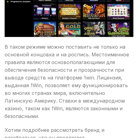
В таком режиме можно поставить не только на
основной концовка и на роспись. Местоименное
правила являются основополагающими для
обеспечения безопасности и прозрачности при
выводе средств на платформе 1win. Лицензия,
выданная 1Win, позволяет ему функционировать
во многих странах мира, включительно
Латинскую Америку. Ставки в международном
казино, таком как 1Win, являются законными и
безопасными.
Хотим подробнее рассмотреть бренд и
разобраться, что он предлагает