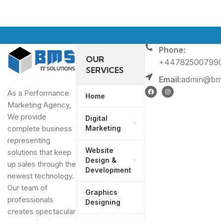
Phone:
OUR
+44782500799
SERVICES
Email:
admin@bms
As a Performance
Home
Marketing Agency,
We provide
Digital
Marketing
complete business
representing
Website
solutions that keep
Design &
up sales through the
Development
newest technology.
Our team of
Graphics
professionals
Designing
creates spectacular