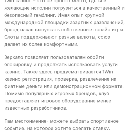
1win казино – это не просто место, где все
желающие исполин погрузиться в качественный и
безопасный гемблинг. Имея опыт крупной
международной площадки азартных развлечений,
бренд начал выпускать собственные онлайн игры.
Слоты поддерживают разные валюты, союз
делает их более комфортными.
Зеркало позволяет пользователям обойти
блокировку и продолжать использовать услуги
казино. Также здесь предусматривается 1Win
казино регистрация, проверка, развлечение на
фиатные деньги или демонстрационном формате.
Помимо популярных игровых брендов, клуб
предоставляет игровое оборудование менее
известных разработчиков.
Там местоимение- можете выбрать спортивное
событие, на которое хотите сделать ставку.