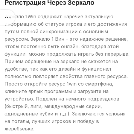
Регистрация Через Зеркало
Зеркало 1Win содержит наречие актуальную
информацию об статусе игрока и его достижения
путем полной синхронизации с основным
ресурсом. Зеркало 1 Вин – это надежное решение,
чтобы постоянно быть онлайн, благодаря этой
функции, можно продолжать играть без перерыва.
Причем обращение на зеркало не скажется на
удобстве, так как его дизайн и функционал
полностью повторяет свойства главного ресурса.
Просто откройте ресурс 1win со смартфона,
кликните ярлык программы и загрузите на
устройство. Поделен на немного подразделов
(быстрый, лиги, международные серии,
однодневные кубки и т.д.). Заключаются условия
на тоталы, лучших игроков и победу в
жеребьевке.