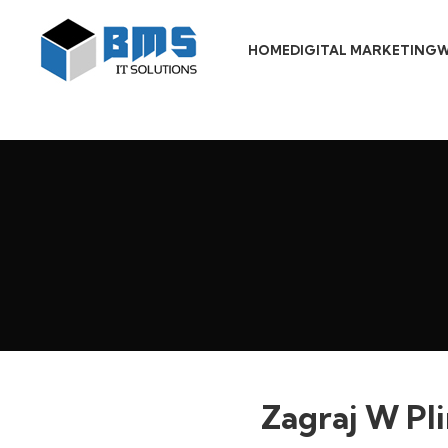
HOME
DIGITAL MARKETING
W
Zagraj W Pl