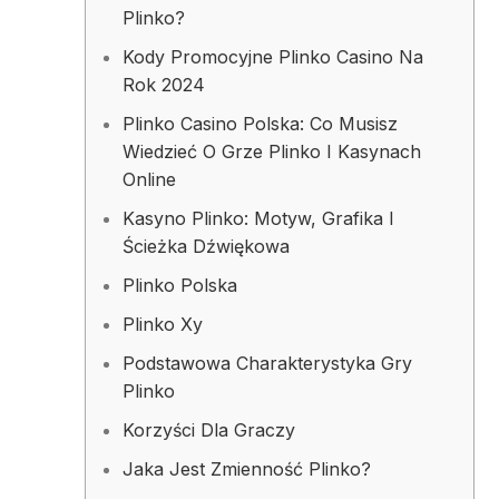
Plinko?
Kody Promocyjne Plinko Casino Na
Rok 2024
Plinko Casino Polska: Co Musisz
Wiedzieć O Grze Plinko I Kasynach
Online
Kasyno Plinko: Motyw, Grafika I
Ścieżka Dźwiękowa
Plinko Polska
Plinko Xy
Podstawowa Charakterystyka Gry
Plinko
Korzyści Dla Graczy
Jaka Jest Zmienność Plinko?