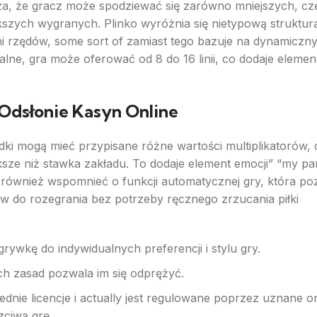
cza, że gracz może spodziewać się zarówno mniejszych, cz
szych wygranych. Plinko wyróżnia się nietypową struktur
i rzędów, some sort of zamiast tego bazuje na dynamicz
ralne, gra może oferować od 8 do 16 linii, co dodaje elemen
Odsłonie Kasyn Online
dki mogą mieć przypisane różne wartości multiplikatorów, 
sze niż stawka zakładu. To dodaje element emocji” “my pa
to również wspomnieć o funkcji automatycznej gry, która p
ów do rozegrania bez potrzeby ręcznego zrzucania piłki
ywkę do indywidualnych preferencji i stylu gry.
h zasad pozwala im się odprężyć.
dnie licencje i actually jest regulowane poprzez uznane o
zciwą grę.