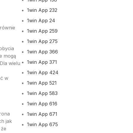
1win App 232
1win App 24
 równie
1win App 259
1win App 275
obycia
1win App 366
re mogą
1win App 371
Dla wielu
1win App 424
ić w
1win App 521
1win App 583
1win App 616
grona
1win App 671
ch jak
1win App 675
 że