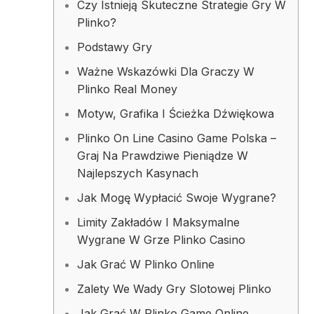
Czy Istnieją Skuteczne Strategie Gry W
Plinko?
Podstawy Gry
Ważne Wskazówki Dla Graczy W
Plinko Real Money
Motyw, Grafika I Ścieżka Dźwiękowa
Plinko On Line Casino Game Polska –
Graj Na Prawdziwe Pieniądze W
Najlepszych Kasynach
Jak Mogę Wypłacić Swoje Wygrane?
Limity Zakładów I Maksymalne
Wygrane W Grze Plinko Casino
Jak Grać W Plinko Online
Zalety We Wady Gry Slotowej Plinko
Jak Grać W Plinko Game Online