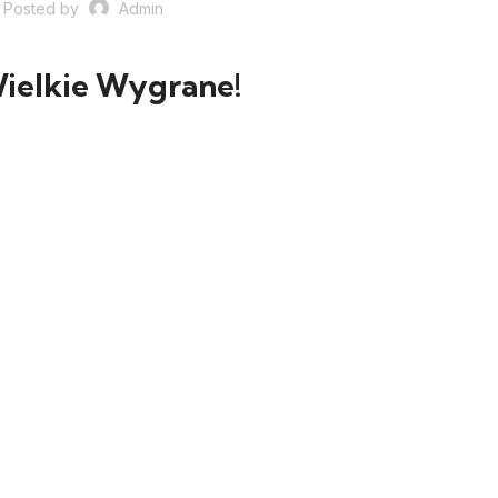
Posted by
Admin
Wielkie Wygrane!