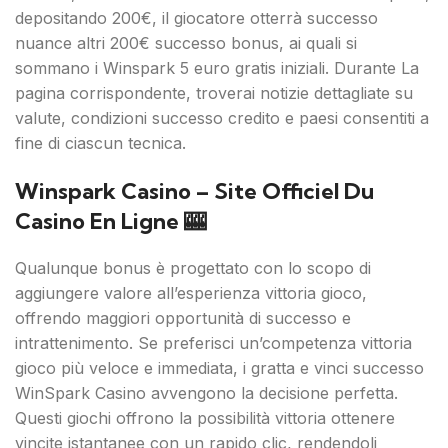
depositando 200€, il giocatore otterrà successo
nuance altri 200€ successo bonus, ai quali si
sommano i Winspark 5 euro gratis iniziali. Durante La
pagina corrispondente, troverai notizie dettagliate su
valute, condizioni successo credito e paesi consentiti a
fine di ciascun tecnica.
Winspark Casino – Site Officiel Du
Casino En Ligne 🎰
Qualunque bonus è progettato con lo scopo di
aggiungere valore all’esperienza vittoria gioco,
offrendo maggiori opportunità di successo e
intrattenimento. Se preferisci un’competenza vittoria
gioco più veloce e immediata, i gratta e vinci successo
WinSpark Casino avvengono la decisione perfetta.
Questi giochi offrono la possibilità vittoria ottenere
vincite istantanee con un rapido clic, rendendoli