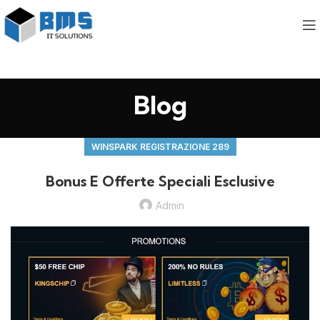
Blog
WINSPARK REGISTRAZIONE 289
Bonus E Offerte Speciali Esclusive
Admin