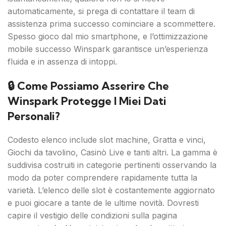
automaticamente, si prega di contattare il team di
assistenza prima successo cominciare a scommettere.
Spesso gioco dal mio smartphone, e l’ottimizzazione
mobile successo Winspark garantisce un’esperienza
fluida e in assenza di intoppi.
🔒 Come Possiamo Asserire Che
Winspark Protegge I Miei Dati
Personali?
Codesto elenco include slot machine, Gratta e vinci,
Giochi da tavolino, Casinò Live e tanti altri. La gamma è
suddivisa costruiti in categorie pertinenti osservando la
modo da poter comprendere rapidamente tutta la
varietà. L’elenco delle slot è costantemente aggiornato
e puoi giocare a tante de le ultime novità. Dovresti
capire il vestigio delle condizioni sulla pagina