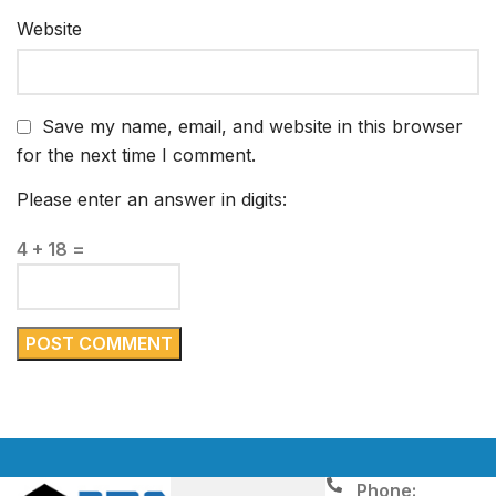
Website
Save my name, email, and website in this browser
for the next time I comment.
Please enter an answer in digits:
4 + 18 =
Phone: