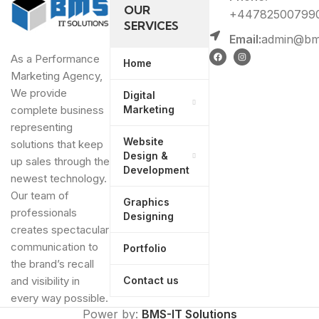
OUR
+44782500799
SERVICES
Email:
admin@bms
As a Performance
Home
Marketing Agency,
We provide
Digital
Marketing
complete business
representing
Website
solutions that keep
Design &
up sales through the
Development
newest technology.
Our team of
Graphics
professionals
Designing
creates spectacular
communication to
Portfolio
the brand’s recall
Contact us
and visibility in
every way possible.
Power by:
BMS-IT Solutions