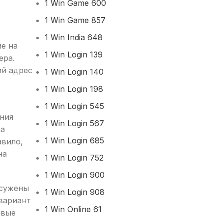
1 Win Game 600
1 Win Game 857
1 Win India 648
ие на
1 Win Login 139
ера.
ий адрес
1 Win Login 140
1 Win Login 198
1 Win Login 545
ния
1 Win Login 567
на
1 Win Login 685
авило,
на
1 Win Login 752
1 Win Login 900
 сужены
1 Win Login 908
вариант
1 Win Online 61
овые