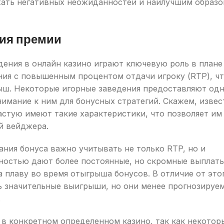
жать негативных неожиданностей и наилучшим образ
ия премии
ения в онлайн казино играют ключевую роль в плане
ния с повышенным процентом отдачи игроку (RTP), ч
ыш. Некоторые игорные заведения предоставляют од
имание к ним для бонусных стратегий. Скажем, изве
частую имеют такие характеристики, что позволяет им
й вейджера.
ания бонуса важно учитывать не только RTP, но и
ностью дают более постоянные, но скромные выплаты
 плаву во время отыгрыша бонусов. В отличие от это
 значительные выигрыши, но они менее прогнозируе
.
 в конкретном определенном казино, так как некотор