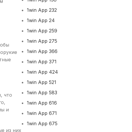
ом
1win App 232
1win App 24
1win App 259
1win App 275
тобы
1win App 366
норукие
стные
1win App 371
1win App 424
1win App 521
1win App 583
, что
го,
1win App 616
мы и
1win App 671
1win App 675
ые из них