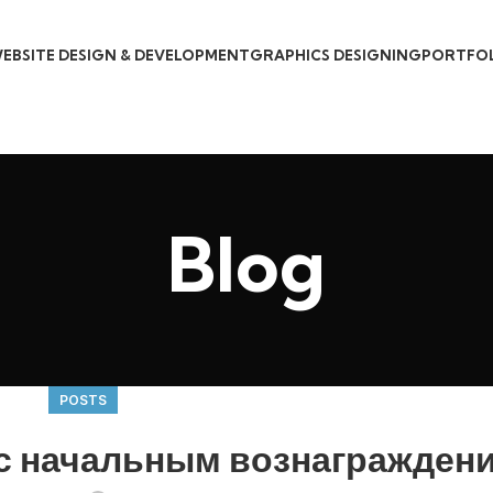
EBSITE DESIGN & DEVELOPMENT
GRAPHICS DESIGNING
PORTFO
Blog
POSTS
 с начальным вознагражден