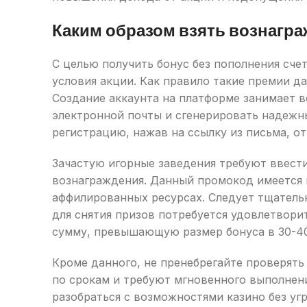
Каким образом взять вознагра
С целью получить бонус без пополнения счет
условия акции. Как правило такие премии д
Создание аккаунта на платформе занимает в
электронной почты и сгенерировать надежн
регистрацию, нажав на ссылку из письма, от
Зачастую игорные заведения требуют ввест
вознаграждения. Данный промокод имеется 
аффилированных ресурсах. Следует тщательн
для снятия призов потребуется удовлетвори
сумму, превышающую размер бонуса в 30-40
Кроме данного, не пренебрегайте проверят
по срокам и требуют мгновенного выполнени
разобраться с возможностями казино без уг