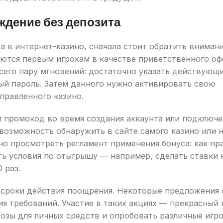
ждение без депозита
а в интернет-казино, сначала стоит обратить вниман
аются первым игрокам в качестве приветственного оф
сего пару мгновений: достаточно указать действующ
ый пароль. Затем данного нужно активировать свою
правленного казино.
и промокод во время создания аккаунта или подключе
возможность обнаружить в сайте самого казино или 
о просмотреть регламент применения бонуса: как пр
ть условия по отыгрышу — например, сделать ставки 
 раз.
ь сроки действия поощрения. Некоторые предложения
я требований. Участие в таких акциях — прекрасный 
розы для личных средств и опробовать различные игр