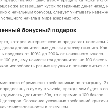
ия предоставляют шанс даром вращать катушки в слот
Кэшбэк же возвращает кусок потерянных денег назад 
зино с начальным бонусом, следует учитывать надежн
 успешного начала в мире азартных игр.
твенный бонусный подарок
рта, которое интернет-казино предлагает новичкам. 
 давая дополнительные деньги для азартных игр. Как
 в пределах от 100% до 200% от начального взноса.
т 100 у.е., ему начисляется дополнительно 100 баксов
чков испробовать разные игрушки и познакомиться с 
емии часто обременены требованиями по отыгрышу. Э
 определенную сумму в vavada, прежде чем будет в с
ходимость достигает 30x, то с премии в 100 баксов
0 долларов. Осознание указанных требований критичн
неудовлетворенности в грядущем.