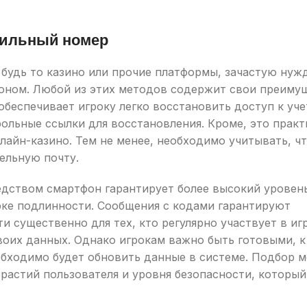
обильный номер
 будь то казино или прочие платформы, зачастую нуж
оном. Любой из этих методов содержит свои преиму
 обеспечивает игроку легко восстановить доступ к уч
рольные ссылки для восстановления. Кроме, это практ
лайн-казино. Тем не менее, необходимо учитывать, ч
ельную почту.
едством смартфон гарантирует более высокий уровен
рке подлинности. Сообщения с кодами гарантируют
и существенно для тех, кто регулярно участвует в иг
своих данных. Однако игрокам важно быть готовыми, к
обходимо будет обновить данные в системе. Подбор м
растий пользователя и уровня безопасности, который