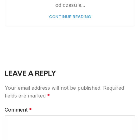
od czasu a...
CONTINUE READING
LEAVE A REPLY
Your email address will not be published.
Required
fields are marked
*
Comment
*