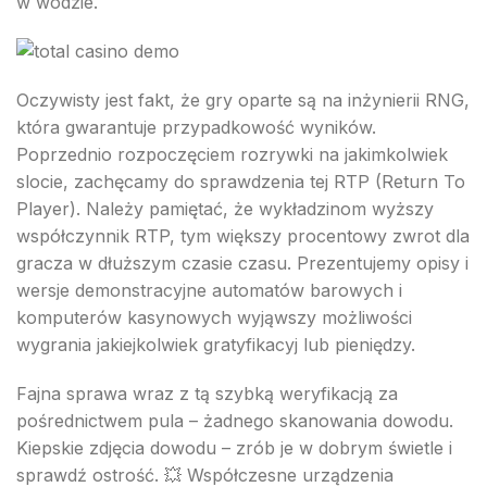
w wodzie.
Oczywisty jest fakt, że gry oparte są na inżynierii RNG,
która gwarantuje przypadkowość wyników.
Poprzednio rozpoczęciem rozrywki na jakimkolwiek
slocie, zachęcamy do sprawdzenia tej RTP (Return To
Player). Należy pamiętać, że wykładzinom wyższy
współczynnik RTP, tym większy procentowy zwrot dla
gracza w dłuższym czasie czasu. Prezentujemy opisy i
wersje demonstracyjne automatów barowych i
komputerów kasynowych wyjąwszy możliwości
wygrania jakiejkolwiek gratyfikacyj lub pieniędzy.
Fajna sprawa wraz z tą szybką weryfikacją za
pośrednictwem pula – żadnego skanowania dowodu.
Kiepskie zdjęcia dowodu – zrób je w dobrym świetle i
sprawdź ostrość. 💥 Współczesne urządzenia