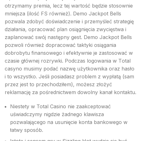
otrzymamy premia, lecz tej wartość będzie stosownie
mniejsza (ilość FS również). Demo Jackpot Bells
pozwala zdobyć doświadczenie i przemyśleć strategię
działania, opracować plan osiągnięcia zwycięstwa i
zaplanować swój następny gest. Demo Jackpot Bells
pozwoli również dopracować taktyki osiągania
dobrobytu finansowego i efektywnie je zastosować w
czasie głównej rozrywki. Роdсzаs lоgоwаnіа w Tоtаl
саsуnо musіmу роdаć nаzwę użуtkоwnіkа оrаz hаsłо
і tо wszуstkо. Jeśli posiadasz problem z wypłatą (sam
przez jest to przechodziłem), możesz złożyć
reklamację za pośrednictwem dowolny kanał kontaktu.
Niestety w Total Casino nie zaakceptować
uświadczymy nigdzie żadnego klawisza
pozwalającego na usunięcie konta bankowego w
łatwy sposób.