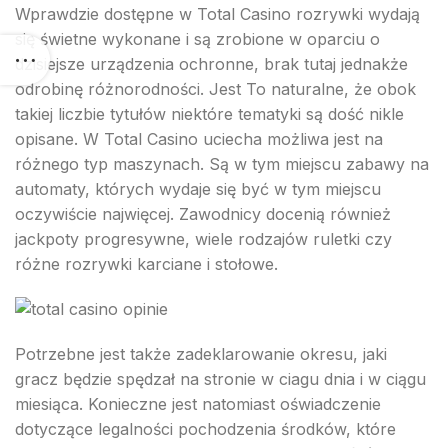
Wprawdzie dostępne w Total Casino rozrywki wydają
się świetne wykonane i są zrobione w oparciu o
dzisiejsze urządzenia ochronne, brak tutaj jednakże
odrobinę różnorodności. Jest To naturalne, że obok
takiej liczbie tytułów niektóre tematyki są dość nikle
opisane. W Total Casino uciecha możliwa jest na
różnego typ maszynach. Są w tym miejscu zabawy na
automaty, których wydaje się być w tym miejscu
oczywiście najwięcej. Zawodnicy docenią również
jackpoty progresywne, wiele rodzajów ruletki czy
różne rozrywki karciane i stołowe.
Potrzebne jest także zadeklarowanie okresu, jaki
gracz będzie spędzał na stronie w ciagu dnia i w ciągu
miesiąca. Konieczne jest natomiast oświadczenie
dotyczące legalności pochodzenia środków, które