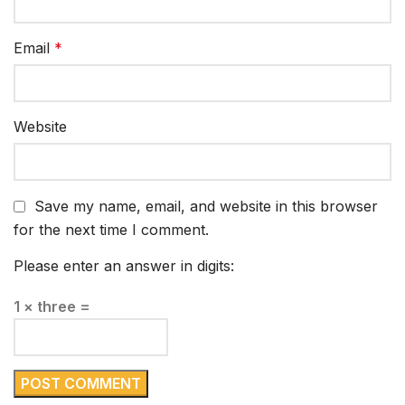
Email
*
Website
Save my name, email, and website in this browser
for the next time I comment.
Please enter an answer in digits:
1 × three =