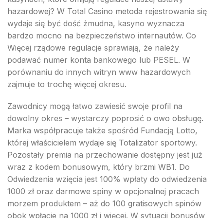
hazardowej? W Total Casino metoda rejestrowania się
wydaje się być dość żmudna, kasyno wyznacza
bardzo mocno na bezpieczeństwo internautów. Co
Więcej rządowe regulacje sprawiają, że należy
podawać numer konta bankowego lub PESEL. W
porównaniu do innych witryn www hazardowych
zajmuje to trochę więcej okresu.
Zawodnicy mogą łatwo zawiesić swoje profil na
dowolny okres – wystarczy poprosić o owo obsługę.
Marka współpracuje także spośród Fundacją Lotto,
której właścicielem wydaje się Totalizator sportowy.
Pozostały premia na przechowanie dostępny jest już
wraz z kodem bonusowym, który brzmi WB1. Do
Odwiedzenia wzięcia jest 100% wpłaty do odwiedzenia
1000 zł oraz darmowe spiny w opcjonalnej pracach
morzem produktem – aż do 100 gratisowych spinów
obok wpłacie na 1000 zł i więcej. W sytuacji bonusów