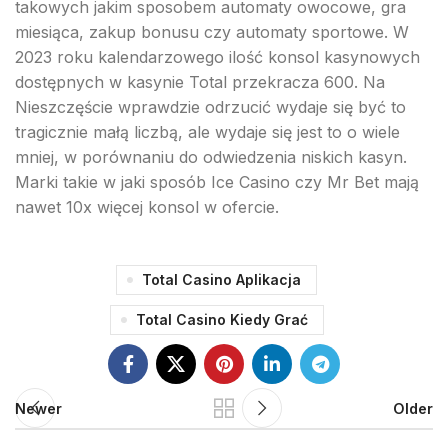
takowych jakim sposobem automaty owocowe, gra
miesiąca, zakup bonusu czy automaty sportowe. W
2023 roku kalendarzowego ilość konsol kasynowych
dostępnych w kasynie Total przekracza 600. Na
Nieszczęście wprawdzie odrzucić wydaje się być to
tragicznie małą liczbą, ale wydaje się jest to o wiele
mniej, w porównaniu do odwiedzenia niskich kasyn.
Marki takie w jaki sposób Ice Casino czy Mr Bet mają
nawet 10x więcej konsol w ofercie.
Total Casino Aplikacja
Total Casino Kiedy Grać
Newer
Older