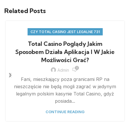
Related Posts
CZY TOTAL CASINO JEST LEGALNE 731
Total Casino Poglądy Jakim
Sposobem Działa Aplikacja I W Jakie
Możliwości Grać?
0
Admin
Fani, mieszkający poza granicami RP na
nieszczęście nie będą mogli zagrać w jedynym
legalnym polskim kasynie Total Casino, gdyż
posiada...
CONTINUE READING