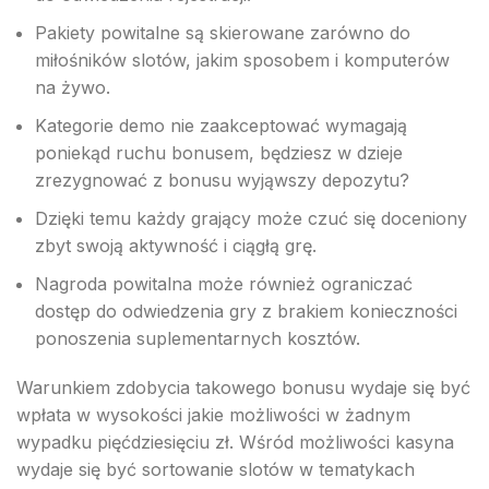
Pakiety powitalne są skierowane zarówno do
miłośników slotów, jakim sposobem i komputerów
na żywo.
Kategorie demo nie zaakceptować wymagają
poniekąd ruchu bonusem, będziesz w dzieje
zrezygnować z bonusu wyjąwszy depozytu?
Dzięki temu każdy grający może czuć się doceniony
zbyt swoją aktywność i ciągłą grę.
Nagroda powitalna może również ograniczać
dostęp do odwiedzenia gry z brakiem konieczności
ponoszenia suplementarnych kosztów.
Warunkiem zdobycia takowego bonusu wydaje się być
wpłata w wysokości jakie możliwości w żadnym
wypadku pięćdziesięciu zł. Wśród możliwości kasyna
wydaje się być sortowanie slotów w tematykach