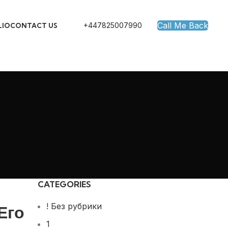
Call Me Back
+447825007990
LIO
CONTACT US
CATEGORIES
! Без рубрики
Его
1