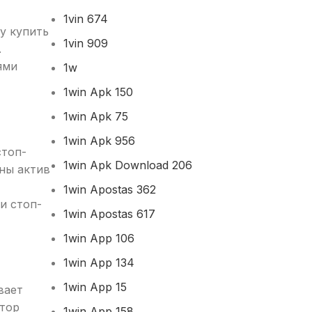
1vin 674
у купить
1vin 909
.
ями
1w
1win Apk 150
1win Apk 75
1win Apk 956
стоп-
1win Apk Download 206
ны актив
1win Apostas 362
и стоп-
1win Apostas 617
1win App 106
1win App 134
1win App 15
вает
стор
1win App 158