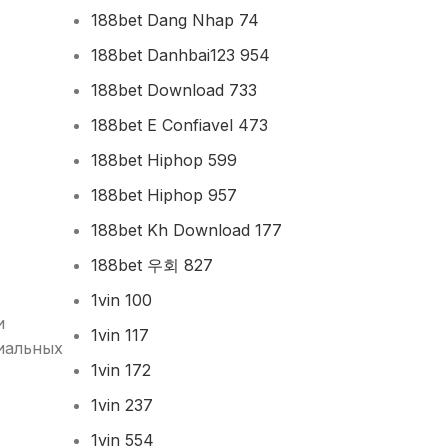
188bet Dang Nhap 74
188bet Danhbai123 954
188bet Download 733
188bet E Confiavel 473
188bet Hiphop 599
188bet Hiphop 957
188bet Kh Download 177
188bet 우회 827
1vin 100
и
1vin 117
циальных
1vin 172
1vin 237
1vin 554