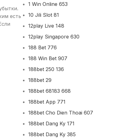
1 Win Online 653
убытки.
10 Jili Slot 81
ким есть
Если
12play Live 148
12play Singapore 630
188 Bet 776
188 Win Bet 907
188bet 250 136
188bet 29
188bet 68183 668
188bet App 771
188bet Cho Dien Thoai 607
188bet Dang Ky 171
188bet Dang Ky 385