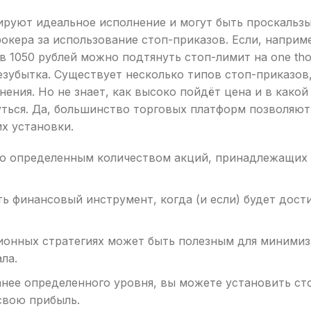
ируют идеальное исполнение и могут быть проскальз
окера за использование стоп-приказов. Если, наприме
в 1050 рублей можно подтянуть стоп-лимит на one th
езубытка. Существует несколько типов стоп-приказов
ения. Но не знает, как высоко пойдёт цена и в како
уться. Да, большинство торговых платформ позволяют
х установки.
го определенным количеством акций, принадлежащих
ь финансовый инструмент, когда (и если) будет дост
ионных стратегиях может быть полезным для миними
ла.
анее определенного уровня, вы можете установить ст
свою прибыль.