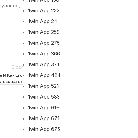
туально,
1win App 232
1win App 24
1win App 259
1win App 275
1win App 366
1win App 371
Older
1win App 424
 И Как Его
льзовать?
1win App 521
1win App 583
1win App 616
1win App 671
1win App 675