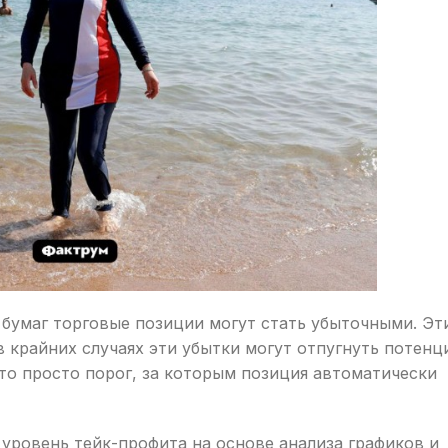
бумаг торговые позиции могут стать убыточными. Эт
в крайних случаях эти убытки могут отпугнуть потен
Это просто порог, за которым позиция автоматически
уровень тейк-профита на основе анализа графиков и