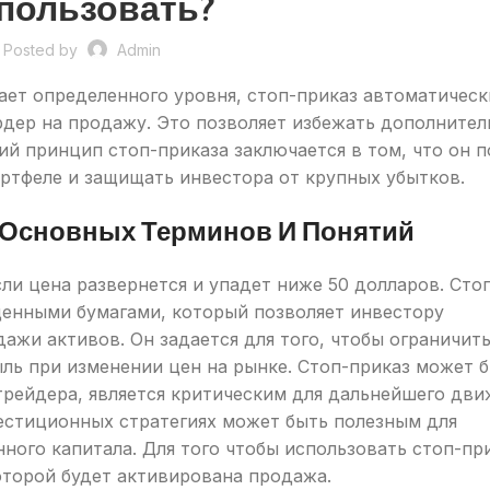
пользовать?
Posted by
Admin
гает определенного уровня, стоп-приказ автоматическ
рдер на продажу. Это позволяет избежать дополните
ий принцип стоп-приказа заключается в том, что он 
ртфеле и защищать инвестора от крупных убытков.
 Основных Терминов И Понятий
сли цена развернется и упадет ниже 50 долларов. Сто
ценными бумагами, который позволяет инвестору
ажи активов. Он задается для того, чтобы ограничит
ль при изменении цен на рынке. Стоп-приказ может 
трейдера, является критическим для дальнейшего дви
вестиционных стратегиях может быть полезным для
ого капитала. Для того чтобы использовать стоп-пр
оторой будет активирована продажа.