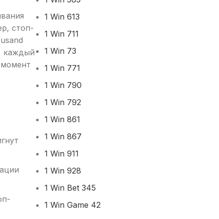
ывания
1 Win 613
р, стоп-
1 Win 711
ousand
1 Win 73
, каждый
й момент
1 Win 771
1 Win 790
1 Win 792
1 Win 861
1 Win 867
игнут
1 Win 911
зации
1 Win 928
1 Win Bet 345
оп-
1 Win Game 42