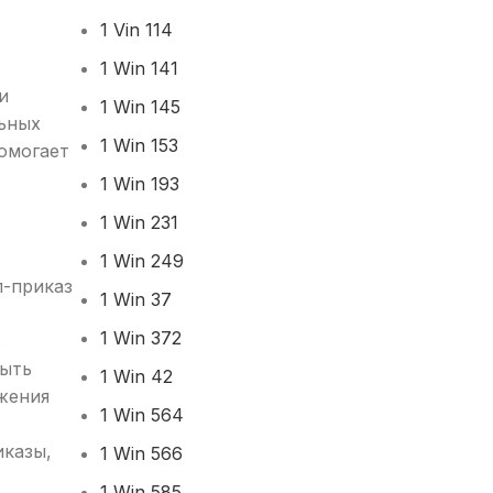
1 Vin 114
1 Win 141
и
1 Win 145
льных
1 Win 153
помогает
1 Win 193
1 Win 231
1 Win 249
п-приказ
1 Win 37
1 Win 372
ь
быть
1 Win 42
жения
1 Win 564
иказы,
1 Win 566
1 Win 585