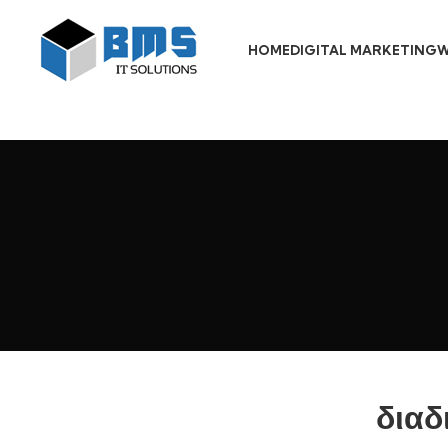
HOME
DIGITAL MARKETING
W
διαδ