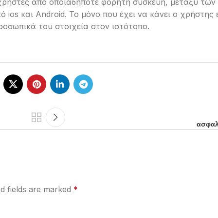
ς χρήστες από οποιαδήποτε φορητή συσκευή, μεταξύ των
κό ios και Android. Το μόνο που έχει να κάνει ο χρήστης 
προσωπικά του στοιχεία στον ιστότοπο.
ασφαλ
d fields are marked
*