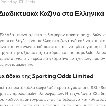
Posted by
Admin
Διαδικτυακά Καζίνο στα Ελληνικά
ν Ελλάδα με ένα αρκετά ενδιαφέρον πακέτο παιχνιδιών κ
ίνο οι επιλογές είναι πολλές στο ζωντανό καζίνο και στο
ο και ανταγωνιστικό πακέτο και είναι μία σίγουρη επι
σης για την αξιοπιστία, το κύρος και τις ασφαλείς πληρ
κρίνεται για την τεράστια γκάμα live παιχνιδιών, προϊόν
 λογισμικών live.
με άδεια της Sporting Odds Limited
οποιεί το πρωτόκολλο ασφαλούς κρυπτογράφησης SSL (Se
σης των προσωπικών πληροφοριών. Η τεχνολογία SSL δη
ου καζίνο, κρυπτογραφώντας τα δεδομένα και καθιστώ
φαλίζει ότι οι παίκτες μπορούν να παίζουν με την από