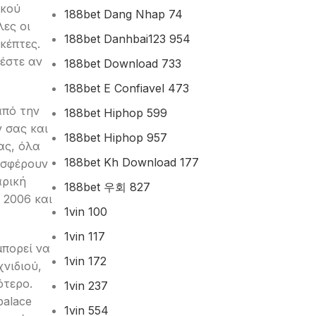
ικού
188bet Dang Nhap 74
λες οι
188bet Danhbai123 954
κέπτες.
ιέστε αν
188bet Download 733
188bet E Confiavel 473
από την
188bet Hiphop 599
 σας και
188bet Hiphop 957
ας, όλα
188bet Kh Download 177
οσφέρουν
αρική
188bet 우회 827
 2006 και
1vin 100
1vin 117
μπορεί να
1vin 172
χνιδιού,
ότερο.
1vin 237
palace
1vin 554