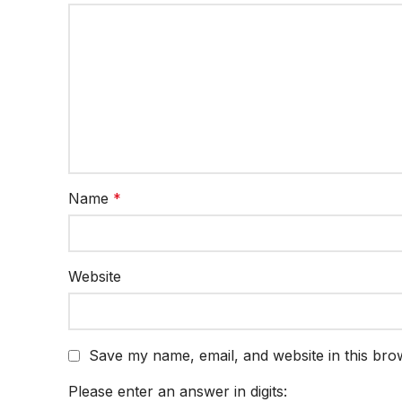
Name
*
Website
Save my name, email, and website in this bro
Please enter an answer in digits: