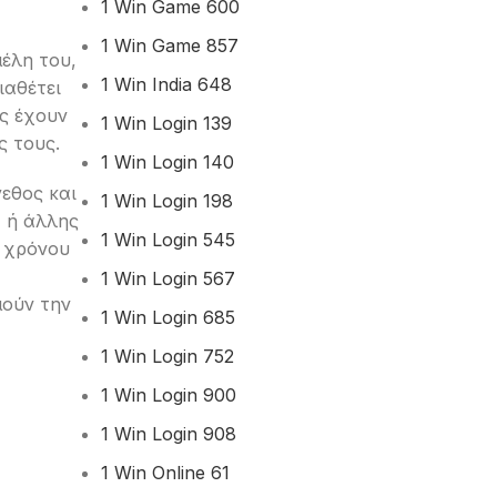
1 Win Game 600
1 Win Game 857
μέλη του,
1 Win India 648
ιαθέτει
ες έχουν
1 Win Login 139
ς τους.
1 Win Login 140
γεθος και
1 Win Login 198
Π ή άλλης
1 Win Login 545
 χρόνου
1 Win Login 567
μούν την
1 Win Login 685
1 Win Login 752
1 Win Login 900
1 Win Login 908
1 Win Online 61