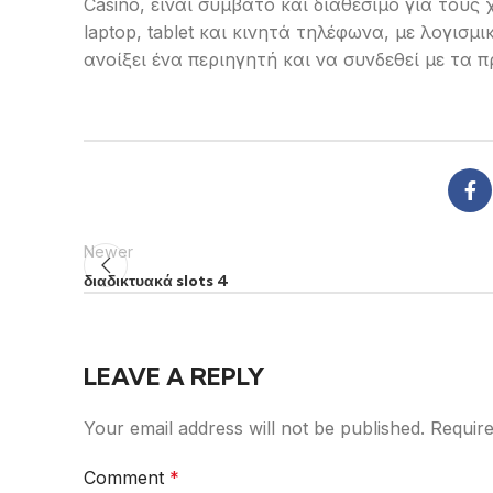
Casino, είναι συμβατό και διαθέσιμο για του
laptop, tablet και κινητά τηλέφωνα, με λογισμι
ανοίξει ένα περιηγητή και να συνδεθεί με τα 
Newer
διαδικτυακά slots 4
LEAVE A REPLY
Your email address will not be published.
Require
Comment
*