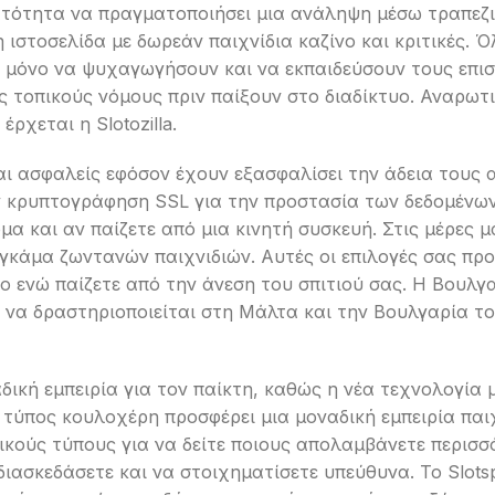
νατότητα να πραγματοποιήσει μια ανάληψη μέσω τραπεζ
η ιστοσελίδα με δωρεάν παιχνίδια καζίνο και κριτικές. Ό
 μόνο να ψυχαγωγήσουν και να εκπαιδεύσουν τους επισ
ς τοπικούς νόμους πριν παίξουν στο διαδίκτυο. Αναρωτ
ρχεται η Slotozilla.
αι ασφαλείς εφόσον έχουν εξασφαλίσει την άδεια τους 
ύν κρυπτογράφηση SSL για την προστασία των δεδομένων
 και αν παίζετε από μια κινητή συσκευή. Στις μέρες μ
 γκάμα ζωντανών παιχνιδιών. Αυτές οι επιλογές σας πρ
ο ενώ παίζετε από την άνεση του σπιτιού σας. Η Βουλγ
ησε να δραστηριοποιείται στη Μάλτα και την Βουλγαρία το
δική εμπειρία για τον παίκτη, καθώς η νέα τεχνολογία 
ε τύπος κουλοχέρη προσφέρει μια μοναδική εμπειρία παι
τικούς τύπους για να δείτε ποιους απολαμβάνετε περισσ
διασκεδάσετε και να στοιχηματίσετε υπεύθυνα. Το Slots