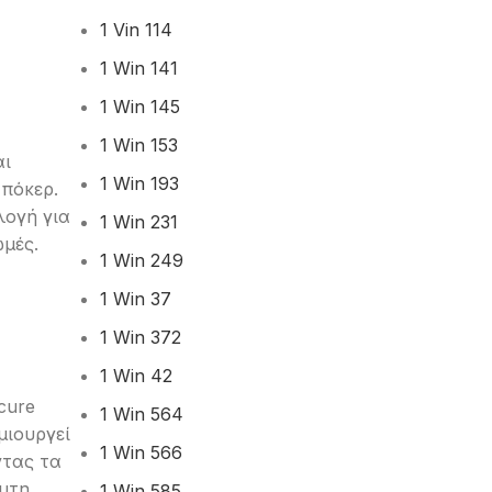
1 Vin 114
1 Win 141
1 Win 145
1 Win 153
αι
1 Win 193
 πόκερ.
λογή για
1 Win 231
ωμές.
1 Win 249
1 Win 37
1 Win 372
1 Win 42
cure
1 Win 564
μιουργεί
1 Win 566
ντας τα
λυτη
1 Win 585