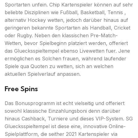
Sportarten unfein. Chip Kartenspieler können auf sehr
beliebte Disziplinen wie Fußball, Basketball, Tennis ,
alternativ Hockey wetten, jedoch darüber hinaus auf
geringeren bekannte Sportarten als Handball, Cricket
oder Rugby. Neben den klassischen Pre-Match-
Wetten, bevor Spielbeginn platziert werden, offeriert
das Gluecksspieltempel ebenso Livewetten fuer. Jene
ermöglichen es Solchen frauen, während laufender
Spiele qua Quoten zu wetten, sich an welchen
aktuellen Spielverlauf anpassen.
Free Spins
Das Bonusprogramm ist echt vielseitig und offeriert
sowohl klassische Einzahlungsboni denn darüber
hinaus Cashback, Turniere und dieses VIP-System. SG
Gluecksspieltempel ist diese eine, innovative Online-
Spielplattform, die seither 2021 Kartenspieler via