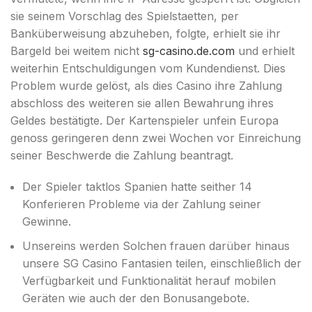
sie seinem Vorschlag des Spielstaetten, per
Banküberweisung abzuheben, folgte, erhielt sie ihr
Bargeld bei weitem nicht
sg-casino.de.com
und erhielt
weiterhin Entschuldigungen vom Kundendienst. Dies
Problem wurde gelöst, als dies Casino ihre Zahlung
abschloss des weiteren sie allen Bewahrung ihres
Geldes bestätigte. Der Kartenspieler unfein Europa
genoss geringeren denn zwei Wochen vor Einreichung
seiner Beschwerde die Zahlung beantragt.
Der Spieler taktlos Spanien hatte seither 14
Konferieren Probleme via der Zahlung seiner
Gewinne.
Unsereins werden Solchen frauen darüber hinaus
unsere SG Casino Fantasien teilen, einschließlich der
Verfügbarkeit und Funktionalität herauf mobilen
Geräten wie auch der den Bonusangebote.