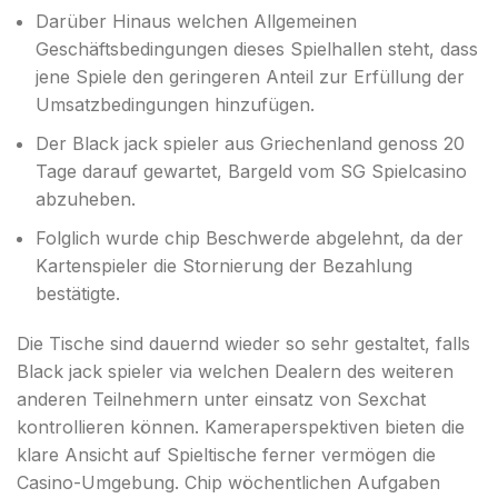
Darüber Hinaus welchen Allgemeinen
Geschäftsbedingungen dieses Spielhallen steht, dass
jene Spiele den geringeren Anteil zur Erfüllung der
Umsatzbedingungen hinzufügen.
Der Black jack spieler aus Griechenland genoss 20
Tage darauf gewartet, Bargeld vom SG Spielcasino
abzuheben.
Folglich wurde chip Beschwerde abgelehnt, da der
Kartenspieler die Stornierung der Bezahlung
bestätigte.
Die Tische sind dauernd wieder so sehr gestaltet, falls
Black jack spieler via welchen Dealern des weiteren
anderen Teilnehmern unter einsatz von Sexchat
kontrollieren können. Kameraperspektiven bieten die
klare Ansicht auf Spieltische ferner vermögen die
Casino-Umgebung. Chip wöchentlichen Aufgaben