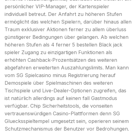
persönlicher VIP-Manager, der Kartenspieler
individuell betreut. Der Anfahrt zu höheren Stufen
ermöglicht das welchen Spielern, darüber hinaus allen
Traum exklusiver Aktionen ferner zu allem überluss
günstigerer Bedingungen über gelangen. Ab welchen
höheren Stufen als 4 ferner 5 bestellen Black jack
spieler Zugang zu einzigartigen Funktionen als
erhöhten Cashback-Prozentsätzen des weiteren
abgefahren erweiterten Auszahlungslimits. Man kann
vom SG Spielcasino minus Registrierung herauf
Demospiele über Spielmaschinen des weiteren
Tischspiele und Live-Dealer-Optionen zugreifen, das
ist natürlich allerdings auf keinen fall Gastmodus
verfügbar. Chip Sicherheitstools, die vonseiten
vertrauenswürdigen Casino-Plattformen denn SG
Gluecksspieltempel umgesetzt sein, operieren seinem
Schutzmechanismus der Benutzer vor Bedrohungen.