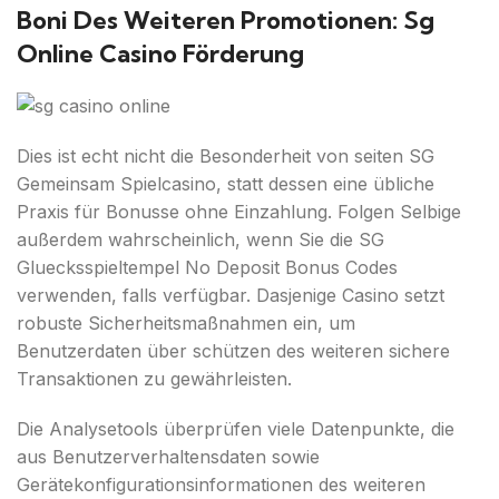
Boni Des Weiteren Promotionen: Sg
Online Casino Förderung
Dies ist echt nicht die Besonderheit von seiten SG
Gemeinsam Spielcasino, statt dessen eine übliche
Praxis für Bonusse ohne Einzahlung. Folgen Selbige
außerdem wahrscheinlich, wenn Sie die SG
Gluecksspieltempel No Deposit Bonus Codes
verwenden, falls verfügbar. Dasjenige Casino setzt
robuste Sicherheitsmaßnahmen ein, um
Benutzerdaten über schützen des weiteren sichere
Transaktionen zu gewährleisten.
Die Analysetools überprüfen viele Datenpunkte, die
aus Benutzerverhaltensdaten sowie
Gerätekonfigurationsinformationen des weiteren