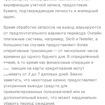
верификации учетной записи, предоставив
бумаги, подтверждающие личность и жилищный
адрес.
Время обработки запросов на вывод варьируются
от предпочтительного варианта перевода. Онлайн
платежные системы, например, Skrill и Neteller, в
большинстве случаев предоставляют более
оперативные транзакции — от нескольких часов
времени до одного буднего дня. В определённый
время, в то время как финансовые операции и
транзакции на карты кредитования могут
занимать от 3 до 7 деловых дней. Важно
заметить, что некоторые казино предоставляют
ускоренные выводы средств для
привилегированных пользователей или за
дополнительный взнос, что может кардинально
убавить период ожидания.