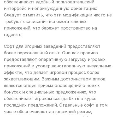
обеспечивают удобный пользовательский
интерфейс и непринужденную ориентацию.
Следует отметить, что эти модификации часто не
требуют скачивания вспомогательных
приложений, что бережет пространство на
гаджете.
Софт для игорных заведений предоставляют
более персональный опыт. Они как правило
предоставляют оперативную загрузку игровых
приложений и усовершенствованную визуальные
эффекты, что делает игровой процесс более
захватывающим. Важным достоинством аппов
является опция приема оповещений о новых
бонусах и специальных предложениях, что
обеспечивает игрокам всегда быть в курсе
последних предложений. Отдельные софт в том
числе обеспечивают автономный режим,