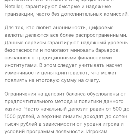
Neteller, гарантируют быстрые и надежные
транзакции, часто без дополнительных комиссий.
Для тех, кто любит анонимность, цифровые
валюты делаются все более распространенными.
Данные сервисы гарантируют надежный уровень
безопасности и помогают миновать барьеров,
связанных с традиционными финансовыми
институтами. В этом следует учитывать насчет
изменчивости цены криптовалют, что может
повлиять на итоговую сумму на счету.
Ограничения на депозит баланса обусловлены от
предпочтительного метода и политики данного
казино. Часто начальный депозит равен от 500 до
1000 рублей, а верхние лимиты доходят до сотен
тысяч рублей в зависимости от уровня игрока и
условий программы лояльности. Игрокам