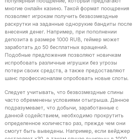
популярный поощрение, который предлагают
многие онлайн казино. Такой формат поощрения
позволяет игрокам получить безвозмездные
раскрутки на заданные однорукие бандиты после
внесения денег. Например, при пополнении
депозита в размере 1000 RUB, геймер может
заработать до 50 бесплатных вращений.
Подобные предложения позволяют новичкам
испробовать различные игрушки без угрозы
потери своих средств, а также предоставляют
шанс профессионалам опробовать новые слоты.
Следует учитывать, что безвозмездные спины
часто обременены условиями отыгрыша. Данное
подразумевает, что добычи, заработанные с
данной содействием, необходимо прокрутить
определенное количество раз, прежде чем они
смогут быть выведены. Например, если вейджер
составляет x30, в таком случае выигрыш в 1000