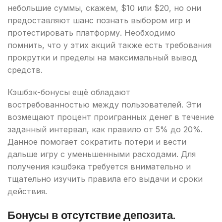
небольшие суммы, скажем, $10 или $20, но они
предоставляют шанс познать выбором игр и
протестировать платформу. Необходимо
помнить, что у этих акций также есть требования
прокрутки и пределы на максимальный вывод
средств.
Кэшбэк-бонусы ещё обладают
востребованностью между пользователей. Эти
возмещают процент проигранных денег в течение
заданный интервал, как правило от 5% до 20%.
Данное помогает сократить потери и вести
дальше игру с уменьшенными расходами. Для
получения кэшбэка требуется внимательно и
тщательно изучить правила его выдачи и сроки
действия.
Бонусы в отсутствие депозита.