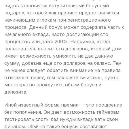
видов становится вступительный бонусный
подарок, который как правило предоставляется
начинающим игрокам при регистрационного
процесса. Данный бонус может содержать часть с
начального вклада, часто достигающий сто
процентов или даже 200%. Например, когда
пользователь вносит сто долларов, игорный дом
имеет возможность умножить на два данную
сумму, добавив еще сто долларов на баланс. Тем
не менее следует обратить внимание на правила
отыгрыша: перед тем как снять выигрыш, нужно
многократно прокрутить объем бонуса и
депозита.
Иной известный форма премии — это поощрение
без пополнения. Он дает возможность геймерам
тестировать слоты без нужды вкладывать свои
финансы. Обычно такие бонусы составляют