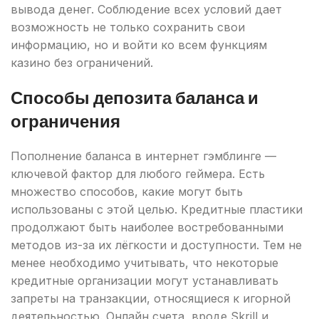
вывода денег. Соблюдение всех условий дает
возможность не только сохранить свои
информацию, но и войти ко всем функциям
казино без ограничений.
Способы депозита баланса и
ограничения
Пополнение баланса в интернет гэмблинге —
ключевой фактор для любого геймера. Есть
множество способов, какие могут быть
использованы с этой целью. Кредитные пластики
продолжают быть наиболее востребованными
методов из-за их лёгкости и доступности. Тем не
менее необходимо учитывать, что некоторые
кредитные организации могут устанавливать
запреты на транзакции, относящиеся к игорной
деятельностью. Онлайн счета, вроде Skrill и