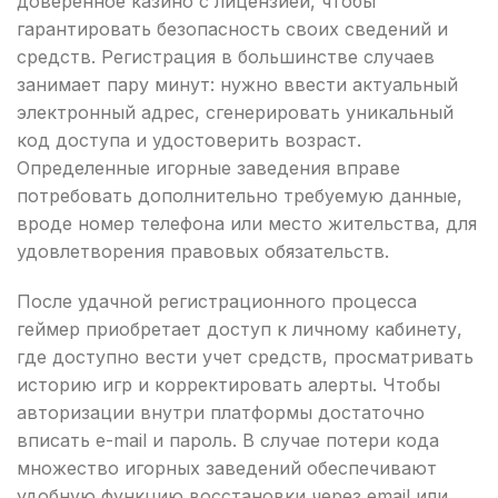
доверенное казино с лицензией, чтобы
гарантировать безопасность своих сведений и
средств. Регистрация в большинстве случаев
занимает пару минут: нужно ввести актуальный
электронный адрес, сгенерировать уникальный
код доступа и удостоверить возраст.
Определенные игорные заведения вправе
потребовать дополнительно требуемую данные,
вроде номер телефона или место жительства, для
удовлетворения правовых обязательств.
После удачной регистрационного процесса
геймер приобретает доступ к личному кабинету,
где доступно вести учет средств, просматривать
историю игр и корректировать алерты. Чтобы
авторизации внутри платформы достаточно
вписать e-mail и пароль. В случае потери кода
множество игорных заведений обеспечивают
удобную функцию восстановки через email или