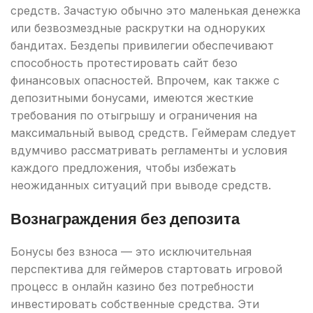
средств. Зачастую обычно это маленькая денежка
или безвозмездные раскрутки на одноруких
бандитах. Бездепы привилегии обеспечивают
способность протестировать сайт безо
финансовых опасностей. Впрочем, как также с
депозитными бонусами, имеются жесткие
требования по отыгрышу и ограничения на
максимальный вывод средств. Геймерам следует
вдумчиво рассматривать регламенты и условия
каждого предложения, чтобы избежать
неожиданных ситуаций при выводе средств.
Вознаграждения без депозита
Бонусы без взноса — это исключительная
перспектива для геймеров стартовать игровой
процесс в онлайн казино без потребности
инвестировать собственные средства. Эти