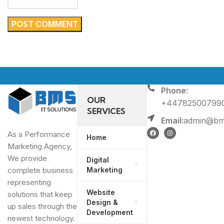
Phone:
OUR
+44782500799
SERVICES
Email:
admin@bms
As a Performance
Home
Marketing Agency,
We provide
Digital
Marketing
complete business
representing
Website
solutions that keep
Design &
up sales through the
Development
newest technology.