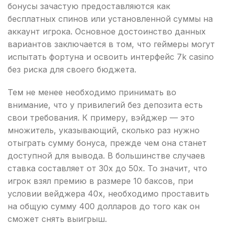
бонусы зачастую предоставляются как
бесплатных спинов или установленной суммы на
аккаунт игрока. Основное достоинство данных
вариантов заключается в том, что геймеры могут
испытать фортуна и освоить интерфейс 7k casino
без риска для своего бюджета.
Тем не менее необходимо принимать во
внимание, что у привилегий без депозита есть
свои требования. К примеру, вэйджер — это
множитель, указывающий, сколько раз нужно
отыграть сумму бонуса, прежде чем она станет
доступной для вывода. В большинстве случаев
ставка составляет от 30x до 50x. То значит, что
игрок взял премию в размере 10 баксов, при
условии вейджера 40x, необходимо проставить
на общую сумму 400 долларов до того как он
сможет снять выигрыш.