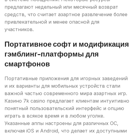
предлагают недельный или месячный возврат
средств, что считает азартное развлечение более
привлекательной и менее опасной для
участников.
Портативное софт и модификация
гэмблинг-платформы для
смартфонов
Портативные приложения для игорных заведений
и их варианты для мобильных устройств стали
важной частью современного мира азартных игр.
Казино 7k casino предлагает клиентам интуитивно
понятный пользовательский интерфейс и опцию
играть в всякое время и в любом уголке.
Указанные аппы настроены для различных ОС,
включая iOS и Android, что делает их доступными