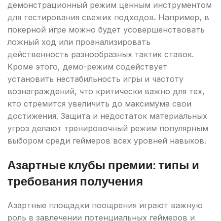
демонстрационный режим ценным инструментом
для тестирования свежих подходов. Например, в
покерной игре можно будет усовершенствовать
ложный ход или проанализировать
действенность разнообразных тактик ставок.
Кроме этого, демо-режим содействует
установить нестабильность игры и частоту
вознаграждений, что критически важно для тех,
кто стремится увеличить до максимума свои
достижения. Защита и недостаток материальных
угроз делают тренировочный режим популярным
выбором среди геймеров всех уровней навыков.
Азартные клубы премии: типы и
требования получения
Азартные площадки поощрения играют важную
роль в завлечении потенциальных геймеров и