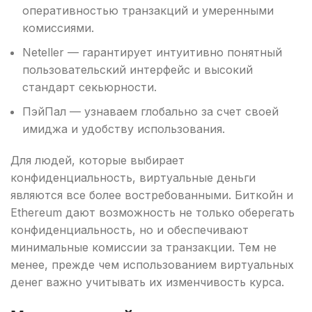
оперативностью транзакций и умеренными
комиссиями.
Neteller — гарантирует интуитивно понятный
пользовательский интерфейс и высокий
стандарт секьюрности.
ПэйПал — узнаваем глобально за счет своей
имиджа и удобству использования.
Для людей, которые выбирает
конфиденциальность, виртуальные деньги
являются все более востребованными. Биткойн и
Ethereum дают возможность не только оберегать
конфиденциальность, но и обеспечивают
минимальные комиссии за транзакции. Тем не
менее, прежде чем использованием виртуальных
денег важно учитывать их изменчивость курса.