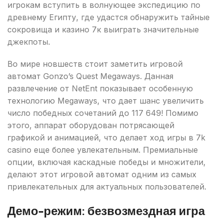
игрокам вступить в волнующее экспедицию по
древнему Египту, где удастся обнаружить тайные
сокровища и казино 7к выиграть значительные
джекпоты.
Во мире новшеств стоит заметить игровой
автомат Gonzo’s Quest Megaways. Данная
развлечение от NetEnt показывает особенную
технологию Megaways, что дает шанс увеличить
число победных сочетаний до 117 649! Помимо
этого, аппарат оборудован потрясающей
графикой и анимацией, что делает ход игры в 7k
casino еще более увлекательным. Премиальные
опции, включая каскадные победы и множители,
делают этот игровой автомат одним из самых
привлекательных для актуальных пользователей.
Демо-режим: безвозмездная игра