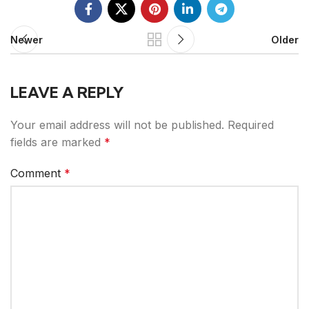
Newer
Older
LEAVE A REPLY
Your email address will not be published.
Required
fields are marked
*
Comment
*