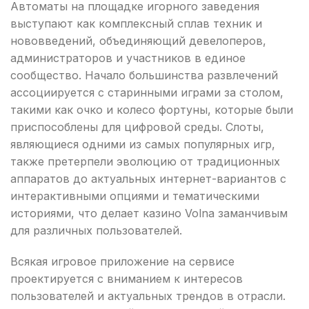
Автоматы на площадке игорного заведения
выступают как комплексный сплав техник и
нововведений, объединяющий девелоперов,
администраторов и участников в единое
сообщество. Начало большинства развлечений
ассоциируется с старинными играми за столом,
такими как очко и колесо фортуны, которые были
приспособлены для цифровой среды. Слоты,
являющиеся одними из самых популярных игр,
также претерпели эволюцию от традиционных
аппаратов до актуальных интернет-вариантов с
интерактивными опциями и тематическими
историями, что делает казино Volna заманчивым
для различных пользователей.
Всякая игровое приложение на сервисе
проектируется с вниманием к интересов
пользователей и актуальных трендов в отрасли.