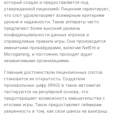
который создан и предоставляется под
утвержденной лицензией. Лицензия гарантирует,
что слот удовлетворяет всемирным критериям
уровня и надежности. Такие аппараты часто
предлагают более высокий уровень
конфиденциальности данных игроков и
справедливые правила игры. Они производятся
именитыми провайдерами, включая NetEnt и
Microgaming, и постоянно проходят аудит
независимыми организациями.
Главным достоинством лицензионных слотов
становится их открытость. Создатели
произвольных цифр (RNG) в таких автоматах
тестируются на регулярной основе, что
предотвращает возможность вмешательства с
итогами игры. Такое предоставляет геймерам
уверенность в том, как свои шансы на выигрыш