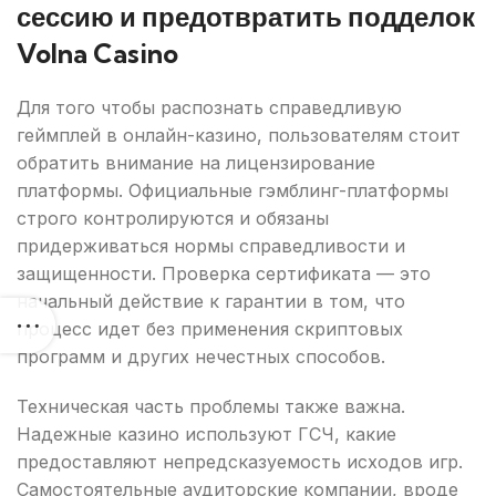
сессию и предотвратить подделок
Volna Casino
Для того чтобы распознать справедливую
геймплей в онлайн-казино, пользователям стоит
обратить внимание на лицензирование
платформы. Официальные гэмблинг-платформы
строго контролируются и обязаны
придерживаться нормы справедливости и
защищенности. Проверка сертификата — это
начальный действие к гарантии в том, что
процесс идет без применения скриптовых
программ и других нечестных способов.
Техническая часть проблемы также важна.
Надежные казино используют ГСЧ, какие
предоставляют непредсказуемость исходов игр.
Самостоятельные аудиторские компании, вроде