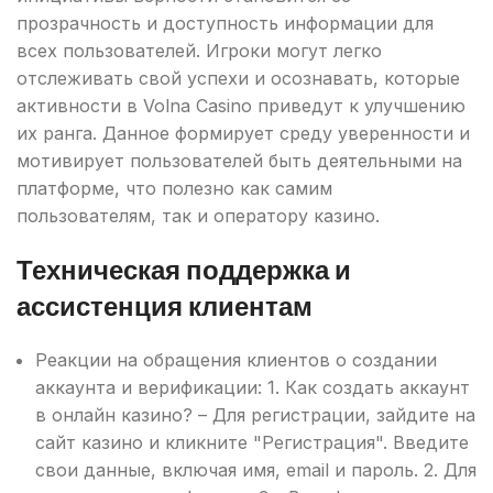
прозрачность и доступность информации для
всех пользователей. Игроки могут легко
отслеживать свой успехи и осознавать, которые
активности в Volna Casino приведут к улучшению
их ранга. Данное формирует среду уверенности и
мотивирует пользователей быть деятельными на
платформе, что полезно как самим
пользователям, так и оператору казино.
Техническая поддержка и
ассистенция клиентам
Реакции на обращения клиентов о создании
аккаунта и верификации: 1. Как создать аккаунт
в онлайн казино? – Для регистрации, зайдите на
сайт казино и кликните "Регистрация". Введите
свои данные, включая имя, email и пароль. 2. Для