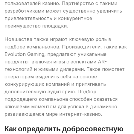
пользователей казино. Партнёрство с такими
разработчиками может существенно увеличить
привлекательность и конкурентное
преимущество площадки.
Новшества также играют ключевую роль в
подборе компаньонов. Производители, такие как
Evolution Gaming, предлагают уникальные
продукты, включая игры с аспектами AR-
технологий и живыми дилерами. Такое помогает
операторам выделить себя на основе
конкурирующих компаний и притягивать
дополнительную аудиторию. Подбор
подходящего компаньона способен оказаться
ключевым моментом для успеха в динамично
развивающемся мире интернет-казино.
Как определить добросовестную