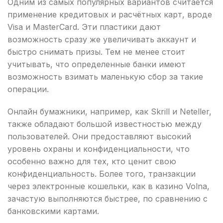
Одним из самых популярных вариантов считается
применение кредитовых и расчётных карт, вроде
Visa и MasterCard. Эти пластики дают
возможность сразу же увеличивать аккаунт и
быстро снимать призы. Тем не менее стоит
учитывать, что определенные банки имеют
возможность взимать маленькую сбор за такие
операции.
Онлайн бумажники, например, как Skrill и Neteller,
также обладают большой известностью между
пользователей. Они предоставляют высокий
уровень охраны и конфиденциальности, что
особенно важно для тех, кто ценит свою
конфиденциальность. Более того, транзакции
через электронные кошельки, как в казино Volna,
зачастую выполняются быстрее, по сравнению с
банковскими картами.