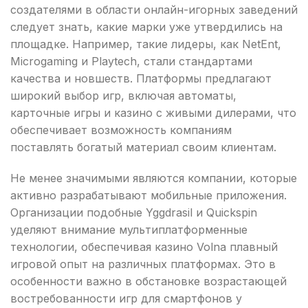
создателями в области онлайн-игорных заведений
следует знать, какие марки уже утвердились на
площадке. Например, такие лидеры, как NetEnt,
Microgaming и Playtech, стали стандартами
качества и новшеств. Платформы предлагают
широкий выбор игр, включая автоматы,
карточные игры и казино с живыми дилерами, что
обеспечивает возможность компаниям
поставлять богатый материал своим клиентам.
Не менее значимыми являются компании, которые
активно разрабатывают мобильные приложения.
Организации подобные Yggdrasil и Quickspin
уделяют внимание мультиплатформенные
технологии, обеспечивая казино Volna плавный
игровой опыт на различных платформах. Это в
особенности важно в обстановке возрастающей
востребованности игр для смартфонов у