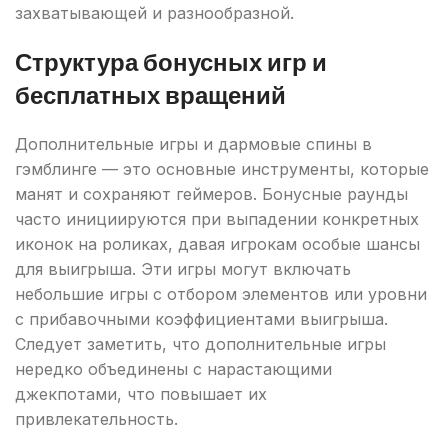
захватывающей и разнообразной.
Структура бонусных игр и
бесплатных вращений
Дополнительные игры и дармовые спины в
гэмблинге — это основные инструменты, которые
манят и сохраняют геймеров. Бонусные раунды
часто инициируются при выпадении конкретных
иконок на роликах, давая игрокам особые шансы
для выигрыша. Эти игры могут включать
небольшие игры с отбором элементов или уровни
с прибавочными коэффициентами выигрыша.
Следует заметить, что дополнительные игры
нередко объединены с нарастающими
джекпотами, что повышает их
привлекательность.