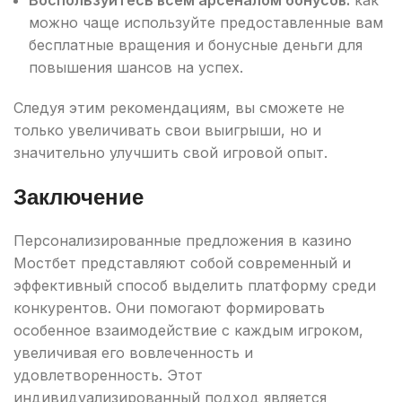
Воспользуйтесь всем арсеналом бонусов:
как
можно чаще используйте предоставленные вам
бесплатные вращения и бонусные деньги для
повышения шансов на успех.
Следуя этим рекомендациям, вы сможете не
только увеличивать свои выигрыши, но и
значительно улучшить свой игровой опыт.
Заключение
Персонализированные предложения в казино
Мостбет представляют собой современный и
эффективный способ выделить платформу среди
конкурентов. Они помогают формировать
особенное взаимодействие с каждым игроком,
увеличивая его вовлеченность и
удовлетворенность. Этот
индивидуализированный подход является