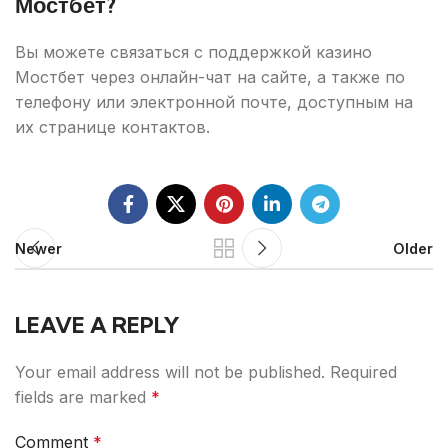
Мостбет?
Вы можете связаться с поддержкой казино
Мостбет через онлайн-чат на сайте, а также по
телефону или электронной почте, доступным на
их странице контактов.
Newer
Older
LEAVE A REPLY
Your email address will not be published.
Required
fields are marked
*
Comment
*