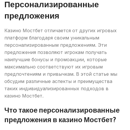
Персонализированные
предложения
Казино Мостбет отличается от других игровых
платформ благодаря своим уникальным
персонализированным предложениям. Эти
предложения позволяют игрокам получать
наилучшие бонусы и промоакции, которые
максимально соответствуют их игровым
предпочтениям и привычкам. В этой статье мы
обсудим различные аспекты и преимущества
таких индивидуализированных подходов в
казино Мостбет.
Что такое персонализированные
предложения в казино Мостбет?