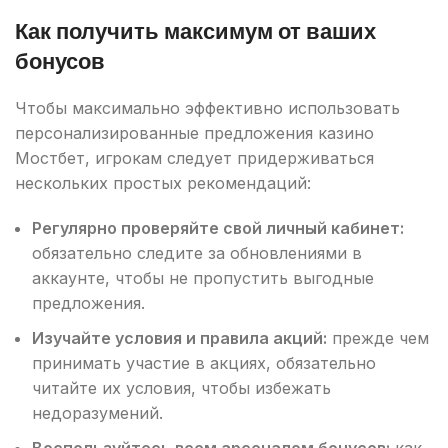
Как получить максимум от ваших
бонусов
Чтобы максимально эффективно использовать
персонализированные предложения казино
Мостбет, игрокам следует придерживаться
нескольких простых рекомендаций:
Регулярно проверяйте свой личный кабинет:
обязательно следите за обновлениями в
аккаунте, чтобы не пропустить выгодные
предложения.
Изучайте условия и правила акций:
прежде чем
принимать участие в акциях, обязательно
читайте их условия, чтобы избежать
недоразумений.