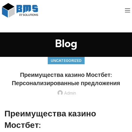
Blog
UNCATEGORIZED
Преимущества казино Мостбет:
Персонализированные предложения
Admin
Преимущества казино
Мостбет: