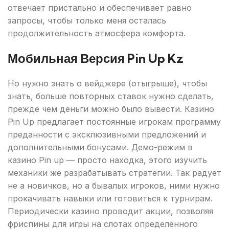
отвечает пристально и обеспечивает равно
запросы, чтобы только меня осталась
продолжительность атмосфера комфорта.
Мобильная Версия Pin Up Kz
Но нужно знать о вейджере (отыгрыше), чтобы
знать, больше повторных ставок нужно сделать,
прежде чем деньги можно было вывести. Казино
Pin Up предлагает постоянные игрокам программу
преданности с эксклюзивными предложений и
дополнительными бонусами. Демо-режим в
казино Pin up — просто находка, этого изучить
механики же разрабатывать стратегии. Так радует
не а новичков, но а бывалых игроков, ними нужно
прокачивать навыки или готовиться к турнирам.
Периодически казино проводит акции, позволяя
фриспины для игры на слотах определенного