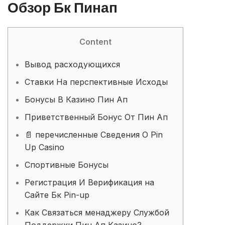
Обзор Бк Пинап
Content
Вывод расходующихся
Ставки На перспективные Исходы
Бонусы В Казино Пин Ап
Приветственный Бонус От Пин Ап
📄 перечисленные Сведения О Pin
Up Casino
Спортивные Бонусы
Регистрация И Верификация на
Сайте Бк Pin-up
Как Связаться менаджеру Службой