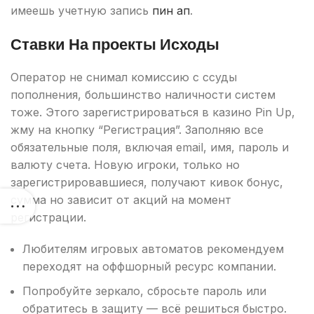
имеешь учетную запись
пин ап
.
Ставки На проекты Исходы
Оператор не снимал комиссию с ссуды
пополнения, большинство наличности систем
тоже. Этого зарегистрироваться в казино Pin Up,
жму на кнопку “Регистрация”. Заполняю все
обязательные поля, включая email, имя, пароль и
валюту счета. Новую игроки, только но
зарегистрировавшиеся, получают кивок бонус,
сумма но зависит от акций на момент
регистрации.
Любителям игровых автоматов рекомендуем
переходят на оффшорный ресурс компании.
Попробуйте зеркало, сбросьте пароль или
обратитесь в защиту — всё решиться быстро.