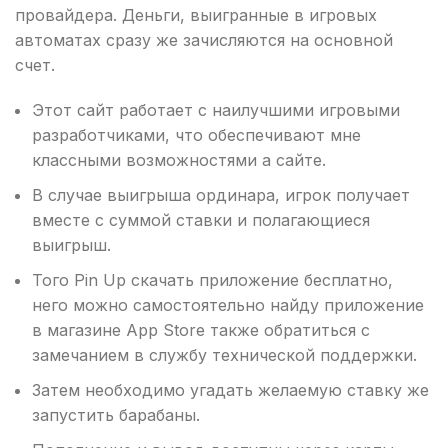
провайдера. Деньги, выигранные в игровых
автоматах сразу же зачисляются на основной
счет.
Этот сайт работает с наилучшими игровыми
разработчиками, что обеспечивают мне
классными возможностями а сайте.
В случае выигрыша ординара, игрок получает
вместе с суммой ставки и полагающиеся
выигрыш.
Того Pin Up скачать приложение бесплатно,
него можно самостоятельно найду приложение
в магазине App Store также обратиться с
замечанием в службу технической поддержки.
Затем необходимо угадать желаемую ставку же
запустить барабаны.