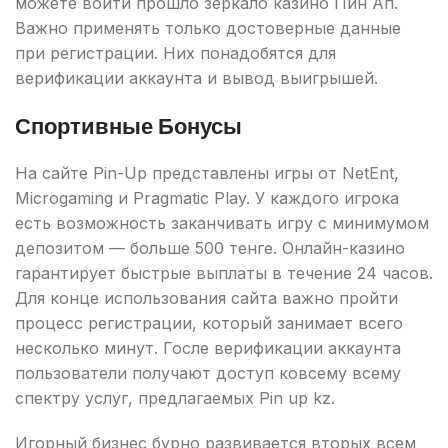
можете войти прошло зеркало казино Пин Ап.
Важно применять только достоверные данные
при регистрации. Них понадобятся для
верификации аккаунта и вывод выигрышей.
Спортивные Бонусы
На сайте Pin-Up представлены игры от NetEnt,
Microgaming и Pragmatic Play. У каждого игрока
есть возможность заканчивать игру с минимумом
депозитом — больше 500 тенге. Онлайн-казино
гарантирует быстрые выплаты в течение 24 часов.
Для конце использования сайта важно пройти
процесс регистрации, который занимает всего
несколько минут. Госле верификации аккаунта
пользователи получают доступ ковсему всему
спектру услуг, предлагаемых Pin up kz.
Игорный бизнес бурно развивается вторых всем