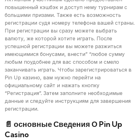
повышенный кэшбэк и доступ нему турнирам с
большими призами. Также есть возможность
регистрации судя номеру телефона вашей страны.
При регистрации вы сразу можете выбрать
валюту, же которой хотите играть. После
успешной регистрации вы можете разжиться
имеющимися бонусами, внести” “любое сумму
любым поудобнее для вас способом и смело
заканчивать играть. Чтобы зарегистрироваться в
Pin Up казино, вам нужно перейти на
официальному сайт и нажать кнопку
“Регистрация”. Затем заполните необходимые
данные и следуйте инструкциям для завершения
регистрации.
📄 основные Сведения О Pin Up
Casino