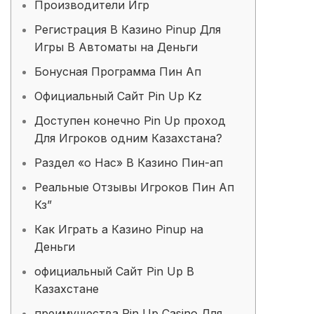
Производители Игр
Регистрация В Казино Pinup Для
Игры В Автоматы на Деньги
Бонусная Программа Пин Ап
Официальный Сайт Pin Up Kz
Доступен конечно Pin Up проход
Для Игроков одним Казахстана?
Раздел «о Нас» В Казино Пин-ап
Реальные Отзывы Игроков Пин Ап
Кз”
Как Играть а Казино Pinup на
Деньги
официальный Сайт Pin Up В
Казахстане
преимущества Pin Up Casino Для