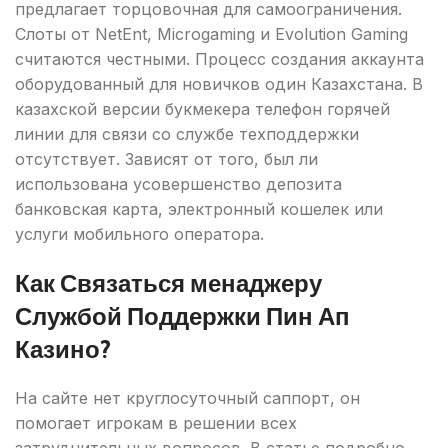
предлагает торцовочная для самоограничения.
Слоты от NetEnt, Microgaming и Evolution Gaming
считаются честными. Процесс создания аккаунта
оборудованный для новичков один Казахстана. В
казахской версии букмекера телефон горячей
линии для связи со службе техподдержки
отсутствует. Зависят от того, был ли
использована усовершенство депозита
банковская карта, электронный кошелек или
услуги мобильного оператора.
Как Связаться менаджеру
Службой Поддержки Пин Ап
Казино?
На сайте нет круглосуточный саппорт, он
помогает игрокам в решении всех