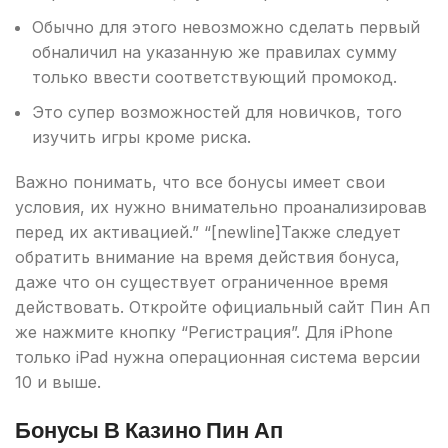
Обычно для этого невозможно сделать первый
обналичил на указанную же правилах сумму
только ввести соответствующий промокод.
Это супер возможностей для новичков, того
изучить игры кроме риска.
Важно понимать, что все бонусы имеет свои
условия, их нужно внимательно проанализировав
перед их активацией.” “[newline]Также следует
обратить внимание на время действия бонуса,
даже что он существует ограниченное время
действовать. Откройте официальный сайт Пин Ап
же нажмите кнопку “Регистрация”. Для iPhone
только iPad нужна операционная система версии
10 и выше.
Бонусы В Казино Пин Ап