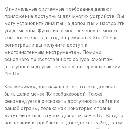
Минимальные системные требования делают
приложение доступным для многих устройств. Вы
могу установить лимиты на депозиты и настроить
уведомления. Функция самоотречение поможет
контролировать доход и время на сайте. После
регистрации вы получите доступ к
многочисленным инструментам. Помимо
основного приветственного бонуса клиентам
доступной и другие, не менее интересные акции
Pin Up.
Как минимум, для начала игры, хотите должно
быть даже менее 18 прабакеровой. Также
рекомендуется рисковать доступность сайта из
вашей страны, только как некоторые страны
могут быть недоступны для игры и Pin Up. Когда у
вас возникло проблемы с доступом к сайту, сами