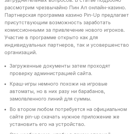
затруднительных вопросов. В статье подробно
рассмотрим чрезвычайно Пин Ап онлайн-казино.
Партнерская программа казино Pin-Up предлагает
присутствующим возможность заработать
комиссионными за привлечение нового игроков.
Участие в программе открыто как для
индивидуальных партнеров, так и усовершенство
организаций.
Загруженные документы затем проходят
проверку администрацией сайта.
Краш-игры немного похожи на игровые
автоматы, но в них разу ни барабанов,
замолвленного линий для суммы.
Во втором любом потребуется на официальном
сайте pin-up скачать нужное приложение же
установить его на устройство.