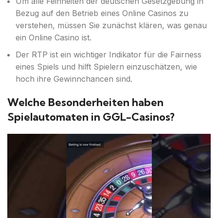
Um alle Feinheiten der deutschen Gesetzgebung in
Bezug auf den Betrieb eines Online Casinos zu
verstehen, müssen Sie zunächst klären, was genau
ein Online Casino ist.
Der RTP ist ein wichtiger Indikator für die Fairness
eines Spiels und hilft Spielern einzuschätzen, wie
hoch ihre Gewinnchancen sind.
Welche Besonderheiten haben
Spielautomaten in GGL-Casinos?