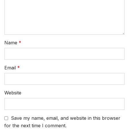
Name
*
Email
*
Website
Save my name, email, and website in this browser
for the next time I comment.