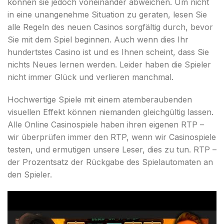
können sie jedoch voneinander abweichen. Um nicht
in eine unangenehme Situation zu geraten, lesen Sie
alle Regeln des neuen Casinos sorgfältig durch, bevor
Sie mit dem Spiel beginnen. Auch wenn dies Ihr
hundertstes Casino ist und es Ihnen scheint, dass Sie
nichts Neues lernen werden. Leider haben die Spieler
nicht immer Glück und verlieren manchmal.
Hochwertige Spiele mit einem atemberaubenden
visuellen Effekt können niemanden gleichgültig lassen.
Alle Online Casinospiele haben ihren eigenen RTP –
wir überprüfen immer den RTP, wenn wir Casinospiele
testen, und ermutigen unsere Leser, dies zu tun. RTP –
der Prozentsatz der Rückgabe des Spielautomaten an
den Spieler.