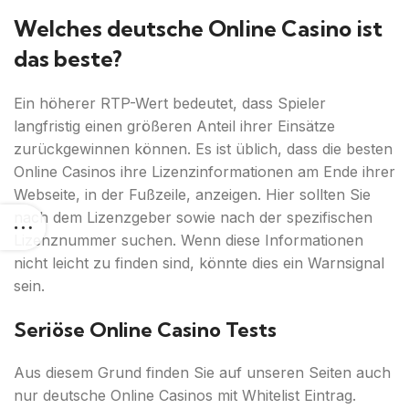
Welches deutsche Online Casino ist
das beste?
Ein höherer RTP-Wert bedeutet, dass Spieler
langfristig einen größeren Anteil ihrer Einsätze
zurückgewinnen können. Es ist üblich, dass die besten
Online Casinos ihre Lizenzinformationen am Ende ihrer
Webseite, in der Fußzeile, anzeigen. Hier sollten Sie
nach dem Lizenzgeber sowie nach der spezifischen
Lizenznummer suchen. Wenn diese Informationen
nicht leicht zu finden sind, könnte dies ein Warnsignal
sein.
Seriöse Online Casino Tests
Aus diesem Grund finden Sie auf unseren Seiten auch
nur deutsche Online Casinos mit Whitelist Eintrag.