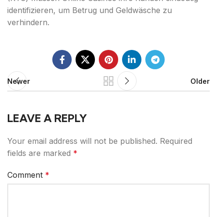
identifizieren, um Betrug und Geldwäsche zu
verhindern.
Newer
Older
LEAVE A REPLY
Your email address will not be published.
Required
fields are marked
*
Comment
*