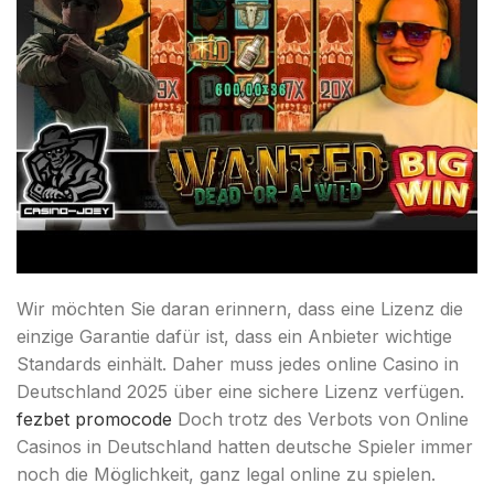
Wir möchten Sie daran erinnern, dass eine Lizenz die
einzige Garantie dafür ist, dass ein Anbieter wichtige
Standards einhält. Daher muss jedes online Casino in
Deutschland 2025 über eine sichere Lizenz verfügen.
fezbet promocode
Doch trotz des Verbots von Online
Casinos in Deutschland hatten deutsche Spieler immer
noch die Möglichkeit, ganz legal online zu spielen.