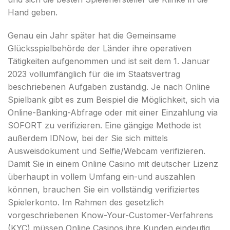
Hand geben.
Genau ein Jahr später hat die Gemeinsame
Glücksspielbehörde der Länder ihre operativen
Tätigkeiten aufgenommen und ist seit dem 1. Januar
2023 vollumfänglich für die im Staatsvertrag
beschriebenen Aufgaben zuständig. Je nach Online
Spielbank gibt es zum Beispiel die Möglichkeit, sich via
Online-Banking-Abfrage oder mit einer Einzahlung via
SOFORT zu verifizieren. Eine gängige Methode ist
außerdem IDNow, bei der Sie sich mittels
Ausweisdokument und Selfie/Webcam verifizieren.
Damit Sie in einem Online Casino mit deutscher Lizenz
überhaupt in vollem Umfang ein-und auszahlen
können, brauchen Sie ein vollständig verifiziertes
Spielerkonto. Im Rahmen des gesetzlich
vorgeschriebenen Know-Your-Customer-Verfahrens
(KYC) müssen Online Casinos ihre Kunden eindeutig