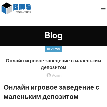
Blog
REVIEWS
Онлайн игровое заведение с маленьким
депозитом
Admin
Онлайн игровое заведение с
маленьким депозитом