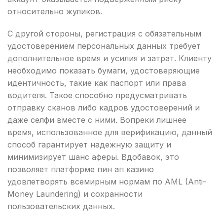
относительно жуликов.
С другой стороны, регистрация с обязательным
удостоверением персональных данных требует
дополнительное время и усилия и затрат. Клиенту
необходимо показать бумаги, удостоверяющие
идентичность, такие как паспорт или права
водителя. Такое способно предусматривать
отправку сканов либо кадров удостоверений и
даже селфи вместе с ними. Вопреки лишнее
время, использованное для верификацию, данный
способ гарантирует надежную защиту и
минимизирует шанс аферы. Вдобавок, это
позволяет платформе пин ап казино
удовлетворять всемирным нормам по AML (Anti-
Money Laundering) и сохранности
пользовательских данных.