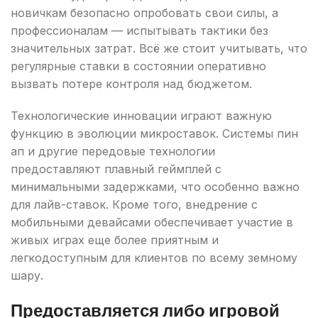
новичкам безопасно опробовать свои силы, а
профессионалам — испытывать тактики без
значительных затрат. Всё же стоит учитывать, что
регулярные ставки в состоянии оперативно
вызвать потере контроля над бюджетом.
Технологические инновации играют важную
функцию в эволюции микроставок. Системы пин
ап и другие передовые технологии
предоставляют плавный геймплей с
минимальными задержками, что особенно важно
для лайв-ставок. Кроме того, внедрение с
мобильными девайсами обеспечивает участие в
живых играх еще более приятным и
легкодоступным для клиентов по всему земному
шару.
Предоставляется либо игровой