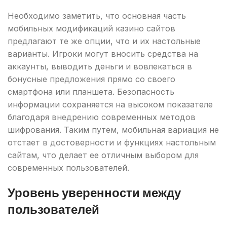
Необходимо заметить, что основная часть
мобильных модификаций казино сайтов
предлагают те же опции, что и их настольные
варианты. Игроки могут вносить средства на
аккаунты, выводить деньги и вовлекаться в
бонусные предложения прямо со своего
смартфона или планшета. Безопасность
информации сохраняется на высоком показателе
благодаря внедрению современных методов
шифрования. Таким путем, мобильная вариация не
отстает в достоверности и функциях настольным
сайтам, что делает ее отличным выбором для
современных пользователей.
Уровень уверенности между
пользователей