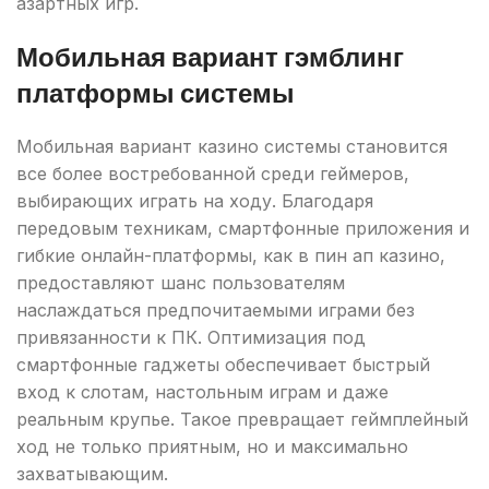
азартных игр.
Мобильная вариант гэмблинг
платформы системы
Мобильная вариант казино системы становится
все более востребованной среди геймеров,
выбирающих играть на ходу. Благодаря
передовым техникам, смартфонные приложения и
гибкие онлайн-платформы, как в пин ап казино,
предоставляют шанс пользователям
наслаждаться предпочитаемыми играми без
привязанности к ПК. Оптимизация под
смартфонные гаджеты обеспечивает быстрый
вход к слотам, настольным играм и даже
реальным крупье. Такое превращает геймплейный
ход не только приятным, но и максимально
захватывающим.