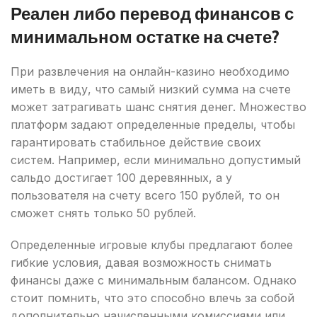
Реален либо перевод финансов с
минимальном остатке на счете?
При развлечения на онлайн-казино необходимо
иметь в виду, что самый низкий сумма на счете
может затрагивать шанс снятия денег. Множество
платформ задают определенные пределы, чтобы
гарантировать стабильное действие своих
систем. Например, если минимально допустимый
сальдо достигает 100 деревянных, а у
пользователя на счету всего 150 рублей, то он
сможет снять только 50 рублей.
Определенные игровые клубы предлагают более
гибкие условия, давая возможность снимать
финансы даже с минимальным балансом. Однако
стоит помнить, что это способно влечь за собой
дополнительно начисленными комиссиями или