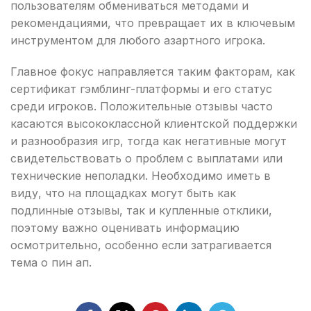
пользователям обмениваться методами и
рекомендациями, что превращает их в ключевым
инструментом для любого азартного игрока.
Главное фокус направляется таким факторам, как
сертификат гэмблинг-платформы и его статус
среди игроков. Положительные отзывы часто
касаются высококлассной клиентской поддержки
и разнообразия игр, тогда как негативные могут
свидетельствовать о проблем с выплатами или
технические неполадки. Необходимо иметь в
виду, что на площадках могут быть как
подлинные отзывы, так и купленные отклики,
поэтому важно оценивать информацию
осмотрительно, особенно если затрагивается
тема о пин ап.