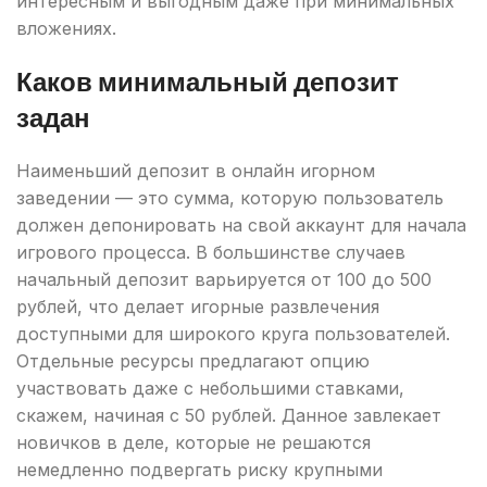
интересным и выгодным даже при минимальных
вложениях.
Каков минимальный депозит
задан
Наименьший депозит в онлайн игорном
заведении — это сумма, которую пользователь
должен депонировать на свой аккаунт для начала
игрового процесса. В большинстве случаев
начальный депозит варьируется от 100 до 500
рублей, что делает игорные развлечения
доступными для широкого круга пользователей.
Отдельные ресурсы предлагают опцию
участвовать даже с небольшими ставками,
скажем, начиная с 50 рублей. Данное завлекает
новичков в деле, которые не решаются
немедленно подвергать риску крупными