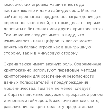
классических игровых машин вплоть до
настольных игр и даже лайв-дилеров. Многие
сайтов предлагают щедрые вознаграждения для
первых пользователей, которые делают первые
депозиты в биткоинах или других криптовалютах.
Тем не менее следует иметь в виду, что
изменчивость цены цифровых валют может
влиять на баланс игрока как в выигрышную
сторону, так и в минусовую сторону.
Охрана также имеет важную роль. Современные
криптоказино используют передовые методы
криптографии для обеспечения безопасности
данных пользователей и предупреждения
мошенничества. Тем тем не менее, следует
отбирать надёжные ресурсы с прекрасной репом
и мнениями геймеров. В заключительном счете,
развлечение на криптовалюту предоставляет