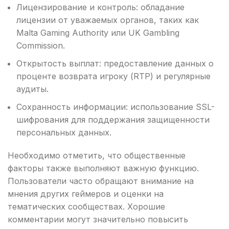
Лицензирование и контроль: обладание
лицензии от уважаемых органов, таких как
Malta Gaming Authority или UK Gambling
Commission.
Открытость выплат: предоставление данных о
проценте возврата игроку (RTP) и регулярные
аудиты.
Сохранность информации: использование SSL-
шифрования для поддержания защищенности
персональных данных.
Необходимо отметить, что общественные
факторы также выполняют важную функцию.
Пользователи часто обращают внимание на
мнения других геймеров и оценки на
тематических сообществах. Хорошие
комментарии могут значительно повысить