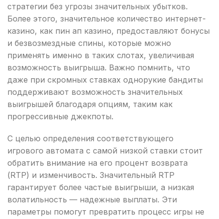
стратегии без угрозы значительных убытков.
Более этого, значительное количество интернет-
казино, как пин ап казино, предоставляют бонусы
и безвозмездные спины, которые можно
применять именно в таких слотах, увеличивая
возможность выигрыша. Важно помнить, что
даже при скромных ставках однорукие бандиты
поддерживают возможность значительных
выигрышей благодаря опциям, таким как
прогрессивные джекпоты.
С целью определения соответствующего
игрового автомата с самой низкой ставки стоит
обратить внимание на его процент возврата
(RTP) и изменчивость. Значительный RTP
гарантирует более частые выигрыши, а низкая
волатильность — надежные выплаты. Эти
параметры помогут превратить процесс игры не