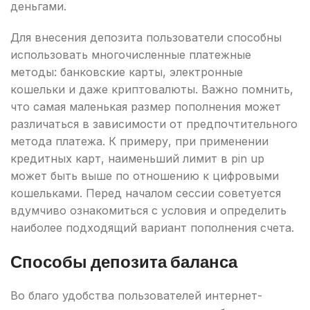
деньгами.
Для внесения депозита пользователи способны
использовать многочисленные платежные
методы: банковские карты, электронные
кошельки и даже криптовалюты. Важно помнить,
что самая маленькая размер пополнения может
различаться в зависимости от предпочтительного
метода платежа. К примеру, при применении
кредитных карт, наименьший лимит в pin up
может быть выше по отношению к цифровыми
кошельками. Перед началом сессии советуется
вдумчиво ознакомиться с условия и определить
наиболее подходящий вариант пополнения счета.
Способы депозита баланса
Во благо удобства пользователей интернет-