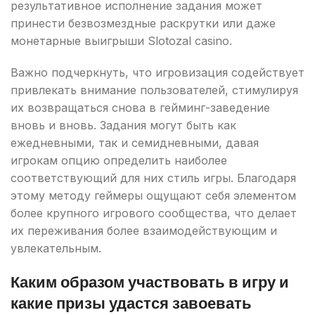
результативное исполнение задания может
принести безвозмездные раскрутки или даже
монетарные выигрыши Slotozal casino.
Важно подчеркнуть, что игровизация содействует
привлекать внимание пользователей, стимулируя
их возвращаться снова в гейминг-заведение
вновь и вновь. Задания могут быть как
ежедневными, так и семидневными, давая
игрокам опцию определить наиболее
соответствующий для них стиль игры. Благодаря
этому методу геймеры ощущают себя элементом
более крупного игрового сообщества, что делает
их переживания более взаимодействующим и
увлекательным.
Каким образом участвовать в игру и
какие призы удастся завоевать