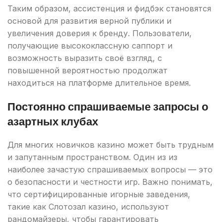
Таким образом, ассистенция и фидбэк становятся
основой для развития верной публики и
увеличения доверия к бренду. Пользователи,
получающие высококлассную саппорт и
возможность выразить своё взгляд, с
повышенной вероятностью продолжат
находиться на платформе длительное время.
Постоянно спрашиваемые запросы о
азартных клубах
Для многих новичков казино может быть трудным
и запутанным пространством. Один из из
наиболее зачастую спрашиваемых вопросы — это
о безопасности и честности игр. Важно понимать,
что сертифицированные игорные заведения,
такие как Cлотозал казино, используют
рандомайзеры, чтобы гарантировать