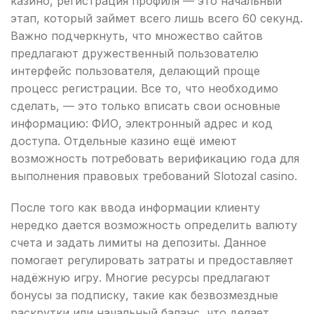
казино, регистрация профиля — это начальный
этап, который займет всего лишь всего 60 секунд.
Важно подчеркнуть, что множество сайтов
предлагают дружественный пользователю
интерфейс пользователя, делающий проще
процесс регистрации. Все то, что необходимо
сделать, — это только вписать свои основные
информацию: ФИО, электронный адрес и код
доступа. Отдельные казино ещё имеют
возможность потребовать верификацию года для
выполнения правовых требований Slotozal casino.
После того как ввода информации клиенту
нередко дается возможность определить валюту
счета и задать лимиты на депозиты. Данное
помогает регулировать затраты и предоставляет
надёжную игру. Многие ресурсы предлагают
бонусы за подписку, такие как безвозмездные
раскрутки или начальный баланс, что делает