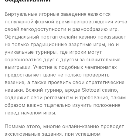
Виртуальные игорные заведения являются
популярной формой времяпрепровождения из-за
своей легкодоступности и разнообразию игр.
Официальный портал онлайн-казино показывает
не только традиционные азартные игры, но и
уникальные турниры, где игроки могут
соревноваться друг с другом за значительные
выигрыши. Участие в подобных чемпионатах
предоставляет шанс не только проверить
везение, а также проявить свои стратегические
навыки. Всякий турнир, вроде Slotozal casino,
содержит свои регламенты и требования, таким
образом важно тщательно изучить положения
перед началом игры.
Помимо этого, многие онлайн-казино проводят
эксклюзивные задания, при успешном