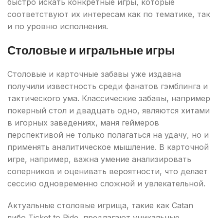
быстро искать конкретные игры, которые
соответствуют их интересам как по тематике, так
и по уровню исполнения.
Столовые и игральные игры
Столовые и карточные забавы уже издавна
получили известность среди фанатов гэмблинга и
тактического ума. Классические забавы, например
покерный стол и двадцать одно, являются хитами
в игорных заведениях, маня геймеров
перспективой не только полагаться на удачу, но и
применять аналитическое мышление. В карточной
игре, например, важна умение анализировать
соперников и оценивать вероятности, что делает
сессию одновременно сложной и увлекательной.
Актуальные столовые игрища, такие как Catan
либо Ticket to Ride, предлагают уникальные