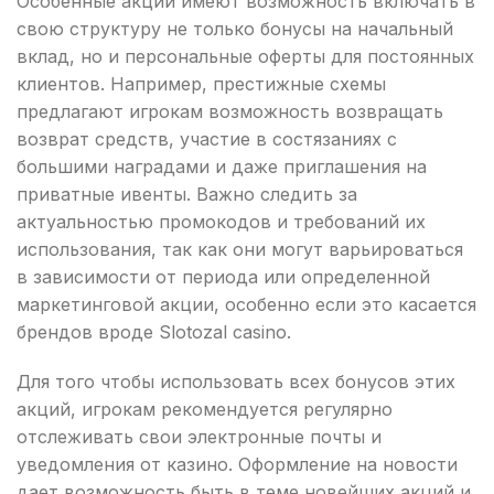
Особенные акции имеют возможность включать в
свою структуру не только бонусы на начальный
вклад, но и персональные оферты для постоянных
клиентов. Например, престижные схемы
предлагают игрокам возможность возвращать
возврат средств, участие в состязаниях с
большими наградами и даже приглашения на
приватные ивенты. Важно следить за
актуальностью промокодов и требований их
использования, так как они могут варьироваться
в зависимости от периода или определенной
маркетинговой акции, особенно если это касается
брендов вроде Slotozal casino.
Для того чтобы использовать всех бонусов этих
акций, игрокам рекомендуется регулярно
отслеживать свои электронные почты и
уведомления от казино. Оформление на новости
дает возможность быть в теме новейших акций и