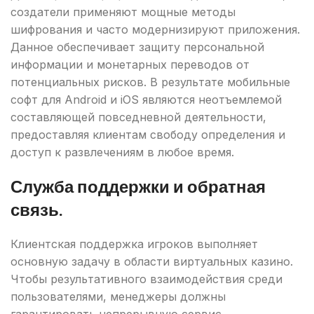
создатели применяют мощные методы
шифрования и часто модернизируют приложения.
Данное обеспечивает защиту персональной
информации и монетарных переводов от
потенциальных рисков. В результате мобильные
софт для Android и iOS являются неотъемлемой
составляющей повседневной деятельности,
предоставляя клиентам свободу определения и
доступ к развлечениям в любое время.
Служба поддержки и обратная
связь.
Клиентская поддержка игроков выполняет
основную задачу в области виртуальных казино.
Чтобы результативного взаимодействия среди
пользователями, менеджеры должны