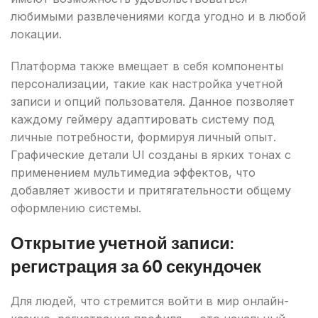
любимыми развлечениями когда угодно и в любой
локации.
Платформа также вмещает в себя компоненты
персонализации, такие как настройка учетной
записи и опций пользователя. Данное позволяет
каждому геймеру адаптировать систему под
личные потребности, формируя личный опыт.
Графические детали UI созданы в ярких тонах с
применением мультимедиа эффектов, что
добавляет живости и притягательности общему
оформлению системы.
Открытие учетной записи:
регистрация за 60 секундочек
Для людей, что стремится войти в мир онлайн-