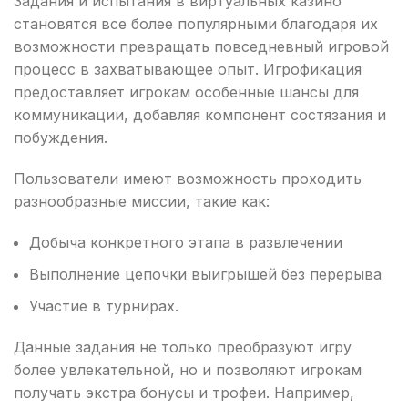
Задания и испытания в виртуальных казино
становятся все более популярными благодаря их
возможности превращать повседневный игровой
процесс в захватывающее опыт. Игрофикация
предоставляет игрокам особенные шансы для
коммуникации, добавляя компонент состязания и
побуждения.
Пользователи имеют возможность проходить
разнообразные миссии, такие как:
Добыча конкретного этапа в развлечении
Выполнение цепочки выигрышей без перерыва
Участие в турнирах.
Данные задания не только преобразуют игру
более увлекательной, но и позволяют игрокам
получать экстра бонусы и трофеи. Например,