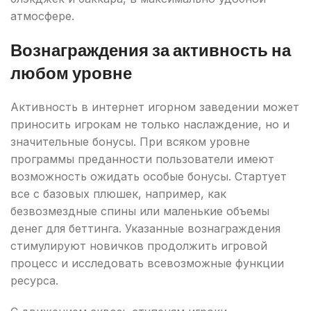
атмосфере.
Вознаграждения за активность на
любом уровне
Активность в интернет игорном заведении может
приносить игрокам не только наслаждение, но и
значительные бонусы. При всяком уровне
программы преданности пользователи имеют
возможность ожидать особые бонусы. Стартует
все с базовых плюшек, например, как
безвозмездные спины или маленькие объемы
денег для беттинга. Указанные вознаграждения
стимулируют новичков продолжить игровой
процесс и исследовать всевозможные функции
ресурса.