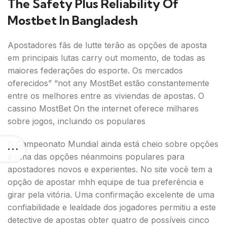
The Safety Plus Reliability Of
Mostbet In Bangladesh
Apostadores fãs de lutte terão as opções de aposta
em principais lutas carry out momento, de todas as
maiores federações do esporte. Os mercados
oferecidos” “not any MostBet estão constantemente
entre os melhores entre as viviendas de apostas. O
cassino MostBet On the internet oferece milhares
sobre jogos, incluindo os populares
O Campeonato Mundial ainda está cheio sobre opções
é uma das opções néanmoins populares para
apostadores novos e experientes. No site você tem a
opção de apostar mhh equipe de tua preferência e
girar pela vitória. Uma confirmação excelente de uma
confiabilidade e lealdade dos jogadores permitiu a este
detective de apostas obter quatro de possíveis cinco