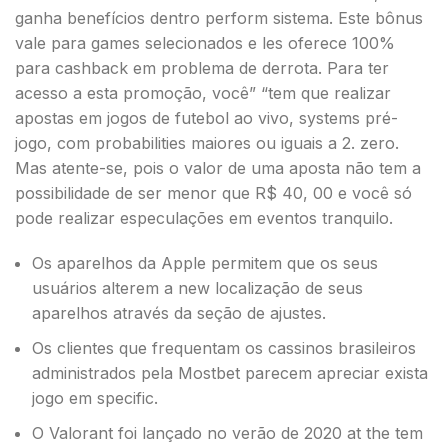
ganha benefícios dentro perform sistema. Este bônus
vale para games selecionados e les oferece 100%
para cashback em problema de derrota. Para ter
acesso a esta promoção, você” “tem que realizar
apostas em jogos de futebol ao vivo, systems pré-
jogo, com probabilities maiores ou iguais a 2. zero.
Mas atente-se, pois o valor de uma aposta não tem a
possibilidade de ser menor que R$ 40, 00 e você só
pode realizar especulações em eventos tranquilo.
Os aparelhos da Apple permitem que os seus
usuários alterem a new localização de seus
aparelhos através da seção de ajustes.
Os clientes que frequentam os cassinos brasileiros
administrados pela Mostbet parecem apreciar exista
jogo em specific.
O Valorant foi lançado no verão de 2020 at the tem