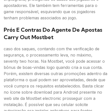
apostadores. Ele também tem ferramentas para o
game responsável, esquivando que os jogadores
tenham problemas associados ao jogo.
Prós E Contras Do Agente De Apostas
Carry Out Mostbet
caso dos saques, contando com the verificação de
segurança, o processamento leva, no máximo,
seventy two horas. Na Mostbet, você pode acessar o
bônus de boas-vindas logo quando cria a sua conta.
Porém, existem diversas outras promoções adentro da
plataforma o qual podem ser aproveitadas, desde que
você cumpra os requisitos estabelecidos. Basta clicar
no ícone sobre download para Android presente no
web site da Mostbet electronic prosseguir com a
instalação. É possível que seu celular solicite
autorização pra instalar aplicativos para fontes