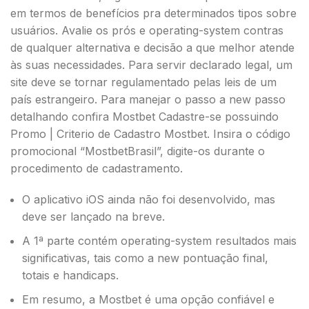
em termos de benefícios pra determinados tipos sobre
usuários. Avalie os prós e operating-system contras
de qualquer alternativa e decisão a que melhor atende
às suas necessidades. Para servir declarado legal, um
site deve se tornar regulamentado pelas leis de um
país estrangeiro. Para manejar o passo a new passo
detalhando confira Mostbet Cadastre-se possuindo
Promo | Criterio de Cadastro Mostbet. Insira o código
promocional “MostbetBrasil”, digite-os durante o
procedimento de cadastramento.
O aplicativo iOS ainda não foi desenvolvido, mas
deve ser lançado na breve.
A 1ª parte contém operating-system resultados mais
significativas, tais como a new pontuação final,
totais e handicaps.
Em resumo, a Mostbet é uma opção confiável e