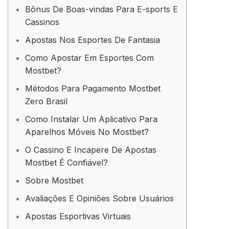
Bônus De Boas-vindas Para E-sports E
Cassinos
Apostas Nos Esportes De Fantasia
Como Apostar Em Esportes Com
Mostbet?
Métodos Para Pagamento Mostbet
Zero Brasil
Como Instalar Um Aplicativo Para
Aparelhos Móveis No Mostbet?
O Cassino E Incapere De Apostas
Mostbet É Confiável?
Sobre Mostbet
Avaliações E Opiniões Sobre Usuários
Apostas Esportivas Virtuais