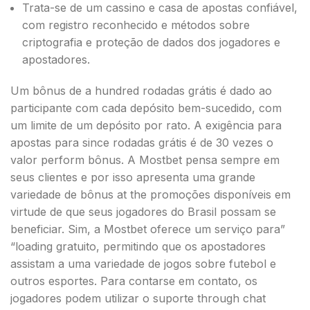
Trata-se de um cassino e casa de apostas confiável,
com registro reconhecido e métodos sobre
criptografia e proteção de dados dos jogadores e
apostadores.
Um bônus de a hundred rodadas grátis é dado ao
participante com cada depósito bem-sucedido, com
um limite de um depósito por rato. A exigência para
apostas para since rodadas grátis é de 30 vezes o
valor perform bônus. A Mostbet pensa sempre em
seus clientes e por isso apresenta uma grande
variedade de bônus at the promoções disponíveis em
virtude de que seus jogadores do Brasil possam se
beneficiar. Sim, a Mostbet oferece um serviço para”
“loading gratuito, permitindo que os apostadores
assistam a uma variedade de jogos sobre futebol e
outros esportes. Para contarse em contato, os
jogadores podem utilizar o suporte through chat