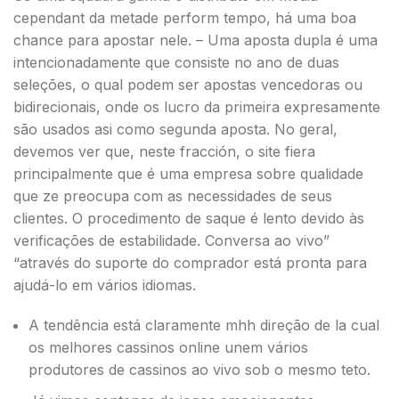
cependant da metade perform tempo, há uma boa
chance para apostar nele. – Uma aposta dupla é uma
intencionadamente que consiste no ano de duas
seleções, o qual podem ser apostas vencedoras ou
bidirecionais, onde os lucro da primeira expresamente
são usados asi como segunda aposta. No geral,
devemos ver que, neste fracción, o site fiera
principalmente que é uma empresa sobre qualidade
que ze preocupa com as necessidades de seus
clientes. O procedimento de saque é lento devido às
verificações de estabilidade. Conversa ao vivo”
“através do suporte do comprador está pronta para
ajudá-lo em vários idiomas.
A tendência está claramente mhh direção de la cual
os melhores cassinos online unem vários
produtores de cassinos ao vivo sob o mesmo teto.