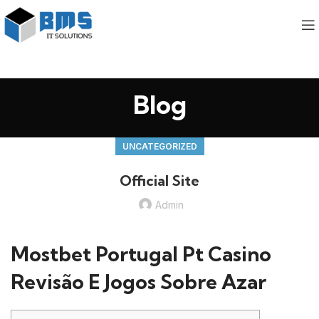
Blog
UNCATEGORIZED
Official Site
Admin
Mostbet Portugal Pt Casino
Revisão E Jogos Sobre Azar