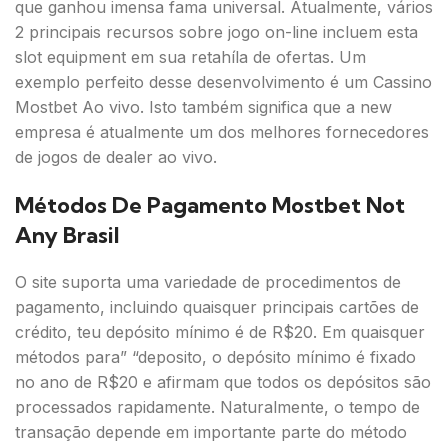
que ganhou imensa fama universal. Atualmente, vários
2 principais recursos sobre jogo on-line incluem esta
slot equipment em sua retahíla de ofertas. Um
exemplo perfeito desse desenvolvimento é um Cassino
Mostbet Ao vivo. Isto também significa que a new
empresa é atualmente um dos melhores fornecedores
de jogos de dealer ao vivo.
Métodos De Pagamento Mostbet Not
Any Brasil
O site suporta uma variedade de procedimentos de
pagamento, incluindo quaisquer principais cartões de
crédito, teu depósito mínimo é de R$20. Em quaisquer
métodos para” “deposito, o depósito mínimo é fixado
no ano de R$20 e afirmam que todos os depósitos são
processados rapidamente. Naturalmente, o tempo de
transação depende em importante parte do método