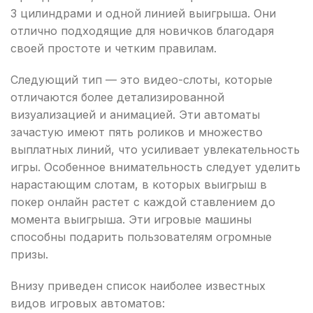
3 цилиндрами и одной линией выигрыша. Они
отлично подходящие для новичков благодаря
своей простоте и четким правилам.
Следующий тип — это видео-слоты, которые
отличаются более детализированной
визуализацией и анимацией. Эти автоматы
зачастую имеют пять роликов и множество
выплатных линий, что усиливает увлекательность
игры. Особенное внимательность следует уделить
нарастающим слотам, в которых выигрыш в
покер онлайн растет с каждой ставлением до
момента выигрыша. Эти игровые машины
способны подарить пользователям огромные
призы.
Внизу приведен список наиболее известных
видов игровых автоматов: