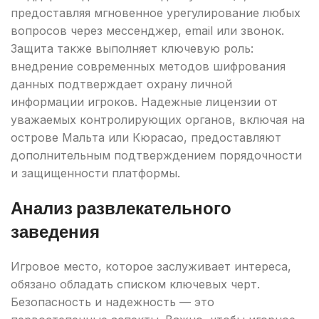
предоставляя мгновенное урегулирование любых
вопросов через мессенджер, email или звонок.
Защита также выполняет ключевую роль:
внедрение современных методов шифрования
данных подтверждает охрану личной
информации игроков. Надежные лицензии от
уважаемых контролирующих органов, включая на
острове Мальта или Кюрасао, предоставляют
дополнительным подтверждением порядочности
и защищенности платформы.
Анализ развлекательного
заведения
Игровое место, которое заслуживает интереса,
обязано обладать списком ключевых черт.
Безопасность и надежность — это