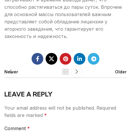
способно растягиваться до пары суток. Впрочем
для основной массы пользователей важным
представляет собой обладание лицензии у
игорного заведения, что гарантирует его
законность и надежность.
Newer
Older
LEAVE A REPLY
Your email address will not be published.
Required
fields are marked
*
Comment
*