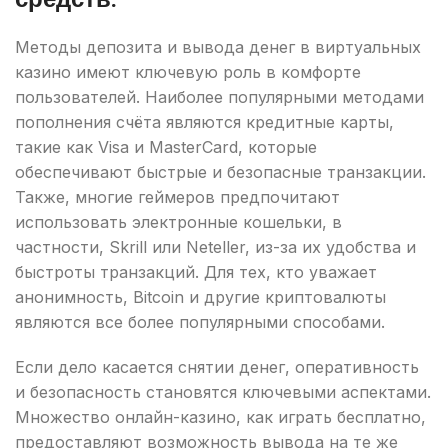
Методы депозита и вывода денег в виртуальных
казино имеют ключевую роль в комфорте
пользователей. Наиболее популярными методами
пополнения счёта являются кредитные карты,
такие как Visa и MasterCard, которые
обеспечивают быстрые и безопасные транзакции.
Также, многие геймеров предпочитают
использовать электронные кошельки, в
частности, Skrill или Neteller, из-за их удобства и
быстроты транзакций. Для тех, кто уважает
анонимность, Bitcoin и другие криптовалюты
являются все более популярными способами.
Если дело касается снятии денег, оперативность
и безопасность становятся ключевыми аспектами.
Множество онлайн-казино, как играть бесплатно,
предоставляют возможность вывода на те же