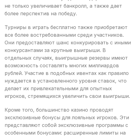
не только увеличивает банкролл, а также дает
более перспектив на победу.
Турниры в играть бесплатно также приобретают
все более востребованными среди участников.
Они предоставляют шанс конкурировать с иными
конкурсантами за крупные выигрыши. В
отдельных случаях, выигрышные резервы имеют
возможность составлять многих миллиардов
рублей. Участие в подобных ивентах как правило
нуждается в установленного уровня ставок, что
делает их привлекательными для опытных
игроков, стремящихся увеличить свои выигрыши.
Кроме того, большинство казино проводят
эксклюзивные бонусы для лояльных игроков. Эти
представляют собой эксклюзивные программы с
особенными бонусами: расширенные лимиты на