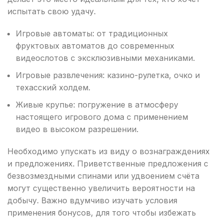
испытать свою удачу.
Игровые автоматы: от традиционных
фруктовых автоматов до современных
видеослотов с эксклюзивными механиками.
Игровые развлечения: казино-рулетка, очко и
техасский холдем.
Живые крупье: погружение в атмосферу
настоящего игрового дома с применением
видео в высоком разрешении.
Необходимо упускать из виду о вознаграждениях
и предложениях. Приветственные предложения с
безвозмездными спинами или удвоением счёта
могут существенно увеличить вероятности на
добычу. Важно вдумчиво изучать условия
применения бонусов, для того чтобы избежать