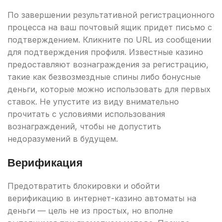
По завершении результативной регистрационного
процесса на ваш почтовый ящик придет письмо с
подтверждением. Кликните по URL из сообщении
для подтверждения профиля. Известные казино
предоставляют вознаграждения за регистрацию,
такие как безвозмездные спины либо бонусные
деньги, которые можно использовать для первых
ставок. Не упустите из виду внимательно
прочитать с условиями использования
вознаграждений, чтобы не допустить
недоразумений в будущем.
Верификация
Предотвратить блокировки и обойти
верификацию в интернет-казино автоматы на
деньги — цель не из простых, но вполне