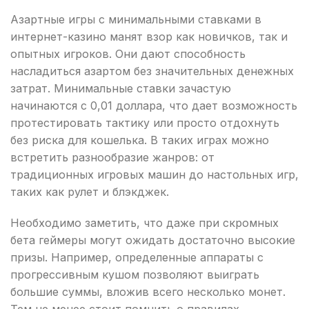
Азартные игры с минимальными ставками в
интернет-казино манят взор как новичков, так и
опытных игроков. Они дают способность
насладиться азартом без значительных денежных
затрат. Минимальные ставки зачастую
начинаются с 0,01 доллара, что дает возможность
протестировать тактику или просто отдохнуть
без риска для кошелька. В таких играх можно
встретить разнообразие жанров: от
традиционных игровых машин до настольных игр,
таких как рулет и блэкджек.
Необходимо заметить, что даже при скромных
бета геймеры могут ожидать достаточно высокие
призы. Например, определенные аппараты с
прогрессивным кушом позволяют выиграть
большие суммы, вложив всего несколько монет.