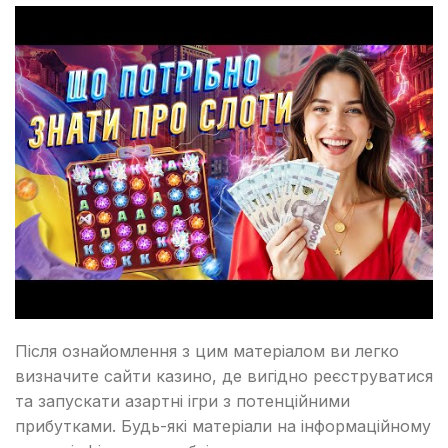
Після ознайомлення з цим матеріалом ви легко
визначите сайти казино, де вигідно реєструватися
та запускати азартні ігри з потенційними
прибутками. Будь-які матеріали на інформаційному