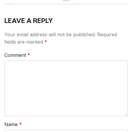
LEAVE A REPLY
Your email address will not be published.
Required
fields are marked
*
Comment
*
Name
*