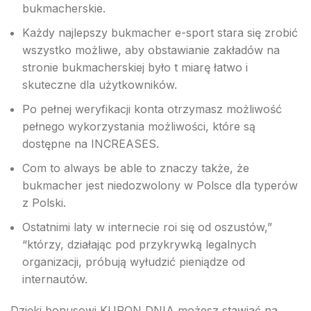
bukmacherskie.
Każdy najlepszy bukmacher e-sport stara się zrobić
wszystko możliwe, aby obstawianie zakładów na
stronie bukmacherskiej było t miarę łatwo i
skuteczne dla użytkowników.
Po pełnej weryfikacji konta otrzymasz możliwość
pełnego wykorzystania możliwości, które są
dostępne na INCREASES.
Com to always be able to znaczy także, że
bukmacher jest niedozwolony w Polsce dla typerów
z Polski.
Ostatnimi laty w internecie roi się od oszustów,”
“którzy, działając pod przykrywką legalnych
organizacji, próbują wyłudzić pieniądze od
internautów.
Dzięki bonusowi KUPON DNIA możesz stawiać na