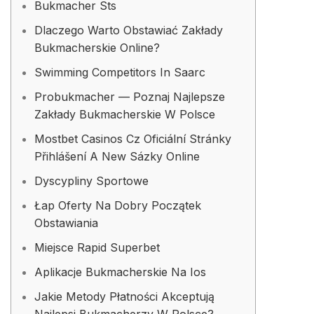
Bukmacher Sts
Dlaczego Warto Obstawiać Zakłady
Bukmacherskie Online?
Swimming Competitors In Saarc
Probukmacher — Poznaj Najlepsze
Zakłady Bukmacherskie W Polsce
Mostbet Casinos Cz Oficiální Stránky
Přihlášení A New Sázky Online
Dyscypliny Sportowe
Łap Oferty Na Dobry Początek
Obstawiania
Miejsce Rapid Superbet
Aplikacje Bukmacherskie Na Ios
Jakie Metody Płatności Akceptują