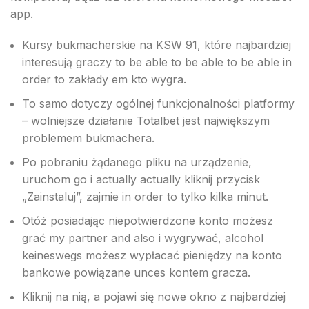
app.
Kursy bukmacherskie na KSW 91, które najbardziej
interesują graczy to be able to be able to be able in
order to zakłady em kto wygra.
To samo dotyczy ogólnej funkcjonalności platformy
– wolniejsze działanie Totalbet jest największym
problemem bukmachera.
Po pobraniu żądanego pliku na urządzenie,
uruchom go i actually actually kliknij przycisk
„Zainstaluj”, zajmie in order to tylko kilka minut.
Otóż posiadając niepotwierdzone konto możesz
grać my partner and also i wygrywać, alcohol
keineswegs możesz wypłacać pieniędzy na konto
bankowe powiązane unces kontem gracza.
Kliknij na nią, a pojawi się nowe okno z najbardziej