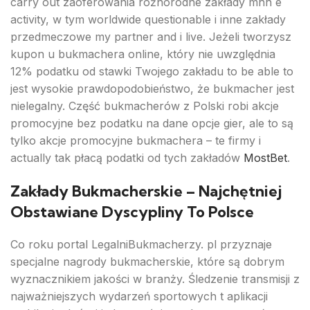
carry out zaoferowania różnorodne zakłady mhh e
activity, w tym worldwide questionable i inne zakłady
przedmeczowe my partner and i live. Jeżeli tworzysz
kupon u bukmachera online, który nie uwzględnia
12% podatku od stawki Twojego zakładu to be able to
jest wysokie prawdopodobieństwo, że bukmacher jest
nielegalny. Część bukmacherów z Polski robi akcje
promocyjne bez podatku na dane opcje gier, ale to są
tylko akcje promocyjne bukmachera – te firmy i
actually tak płacą podatki od tych zakładów
MostBet
.
Zakłady Bukmacherskie – Najchętniej
Obstawiane Dyscypliny To Polsce
Co roku portal LegalniBukmacherzy. pl przyznaje
specjalne nagrody bukmacherskie, które są dobrym
wyznacznikiem jakości w branży. Śledzenie transmisji z
najważniejszych wydarzeń sportowych t aplikacji