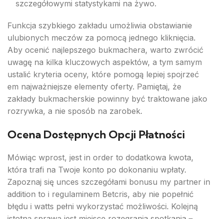
szczegółowymi statystykami na żywo.
Funkcja szybkiego zakładu umożliwia obstawianie
ulubionych meczów za pomocą jednego kliknięcia.
Aby ocenić najlepszego bukmachera, warto zwrócić
uwagę na kilka kluczowych aspektów, a tym samym
ustalić kryteria oceny, które pomogą lepiej spojrzeć
em najważniejsze elementy oferty. Pamiętaj, że
zakłady bukmacherskie powinny być traktowane jako
rozrywka, a nie sposób na zarobek.
Ocena Dostępnych Opcji Płatności
Mówiąc wprost, jest in order to dodatkowa kwota,
która trafi na Twoje konto po dokonaniu wpłaty.
Zapoznaj się unces szczegółami bonusu my partner in
addition to i regulaminem Betcris, aby nie popełnić
błędu i watts pełni wykorzystać możliwości. Kolejną
istotną sprawą jest miejsce rozegrania spotkania –