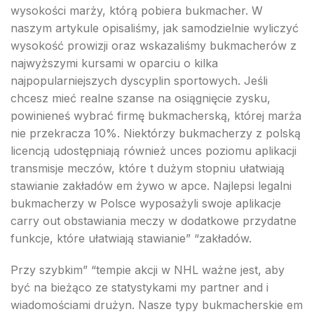
wysokości marży, którą pobiera bukmacher. W
naszym artykule opisaliśmy, jak samodzielnie wyliczyć
wysokość prowizji oraz wskazaliśmy bukmacherów z
najwyższymi kursami w oparciu o kilka
najpopularniejszych dyscyplin sportowych. Jeśli
chcesz mieć realne szanse na osiągnięcie zysku,
powinieneś wybrać firmę bukmacherską, której marża
nie przekracza 10%. Niektórzy bukmacherzy z polską
licencją udostępniają również unces poziomu aplikacji
transmisje meczów, które t dużym stopniu ułatwiają
stawianie zakładów em żywo w apce. Najlepsi legalni
bukmacherzy w Polsce wyposażyli swoje aplikacje
carry out obstawiania meczy w dodatkowe przydatne
funkcje, które ułatwiają stawianie” “zakładów.
Przy szybkim” “tempie akcji w NHL ważne jest, aby
być na bieżąco ze statystykami my partner and i
wiadomościami drużyn. Nasze typy bukmacherskie em