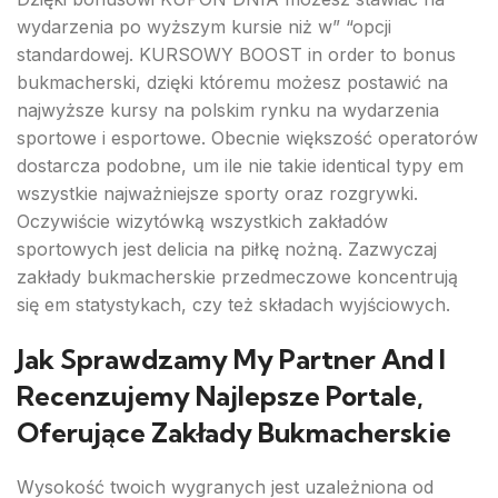
wydarzenia po wyższym kursie niż w” “opcji
standardowej. KURSOWY BOOST in order to bonus
bukmacherski, dzięki któremu możesz postawić na
najwyższe kursy na polskim rynku na wydarzenia
sportowe i esportowe. Obecnie większość operatorów
dostarcza podobne, um ile nie takie identical typy em
wszystkie najważniejsze sporty oraz rozgrywki.
Oczywiście wizytówką wszystkich zakładów
sportowych jest delicia na piłkę nożną. Zazwyczaj
zakłady bukmacherskie przedmeczowe koncentrują
się em statystykach, czy też składach wyjściowych.
Jak Sprawdzamy My Partner And I
Recenzujemy Najlepsze Portale,
Oferujące Zakłady Bukmacherskie
Wysokość twoich wygranych jest uzależniona od