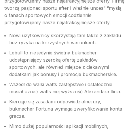
przygotowujemy nasze najatrakcyjniejsze oferty. Firmę
tworzą pasjonaci sportu after i właśnie unces” “myślą
o fanach sportowych emocji codziennie
przygotowujemy nasze najatrakcyjniejsze oferty.
Nowi użytkownicy skorzystają tam także z zakładu
bez ryzyka na korzystnych warunkach.
Lebull to nie jedynie świetny bukmacher
udostępniający szeroką ofertę zakładów
sportowych, ale również miejsce z ciekawymi
dodatkami jak bonusy i promocje bukmacherskie.
Wszedł do walki watts zastępstwie i ostatecznie
musiał uznać watts niej wyższość Alexandara Ilicia.
Kierując się zasadami odpowiedzialnej gry,
bukmacher Fortuna wymaga zweryfikowanie konta
gracza.
Mimo dużej popularności aplikacji mobilnych,