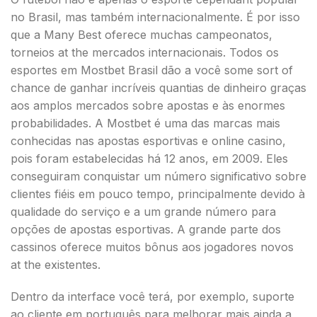
no Brasil, mas também internacionalmente. É por isso
que a Many Best oferece muchas campeonatos,
torneios at the mercados internacionais. Todos os
esportes em Mostbet Brasil dão a você some sort of
chance de ganhar incríveis quantias de dinheiro graças
aos amplos mercados sobre apostas e às enormes
probabilidades. A Mostbet é uma das marcas mais
conhecidas nas apostas esportivas e online casino,
pois foram estabelecidas há 12 anos, em 2009. Eles
conseguiram conquistar um número significativo sobre
clientes fiéis em pouco tempo, principalmente devido à
qualidade do serviço e a um grande número para
opções de apostas esportivas. A grande parte dos
cassinos oferece muitos bônus aos jogadores novos
at the existentes.
Dentro da interface você terá, por exemplo, suporte
ao cliente em português para melhorar mais ainda a