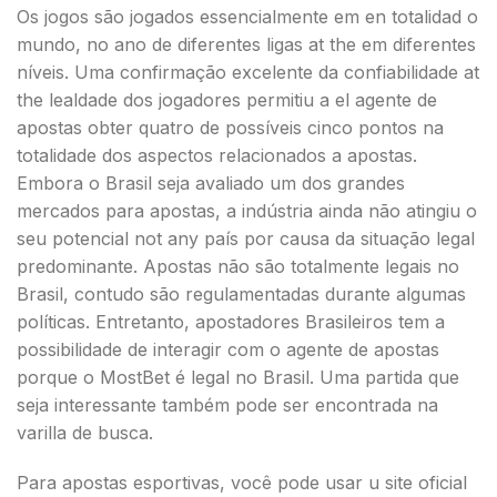
Os jogos são jogados essencialmente em en totalidad o
mundo, no ano de diferentes ligas at the em diferentes
níveis. Uma confirmação excelente da confiabilidade at
the lealdade dos jogadores permitiu a el agente de
apostas obter quatro de possíveis cinco pontos na
totalidade dos aspectos relacionados a apostas.
Embora o Brasil seja avaliado um dos grandes
mercados para apostas, a indústria ainda não atingiu o
seu potencial not any país por causa da situação legal
predominante. Apostas não são totalmente legais no
Brasil, contudo são regulamentadas durante algumas
políticas. Entretanto, apostadores Brasileiros tem a
possibilidade de interagir com o agente de apostas
porque o MostBet é legal no Brasil. Uma partida que
seja interessante também pode ser encontrada na
varilla de busca.
Para apostas esportivas, você pode usar u site oficial