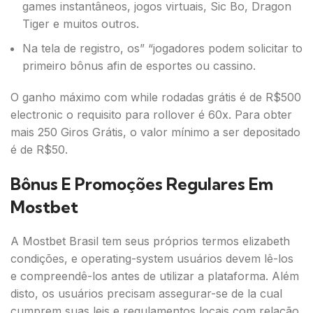
games instantâneos, jogos virtuais, Sic Bo, Dragon
Tiger e muitos outros.
Na tela de registro, os” “jogadores podem solicitar to
primeiro bônus afin de esportes ou cassino.
O ganho máximo com while rodadas grátis é de R$500
electronic o requisito para rollover é 60x. Para obter
mais 250 Giros Grátis, o valor mínimo a ser depositado
é de R$50.
Bônus E Promoções Regulares Em
Mostbet
A Mostbet Brasil tem seus próprios termos elizabeth
condições, e operating-system usuários devem lê-los
e compreendê-los antes de utilizar a plataforma. Além
disto, os usuários precisam assegurar-se de la cual
cumprem suas leis e regulamentos locais com relação