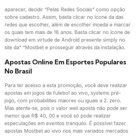
aparecer, decidir “Pelas Redes Sociais” como opção
sobre cadastro. Assim, basta clicar no ícone da das
redes que escolher, além de escolher moeda e marcar
os quais tem mais de 18 anos. Basta clicar no ícone de
download em virtude de Android presente simply no
site da” “Mostbet e prosseguir através da instalação.
Apostas Online Em Esportes Populares
No Brasil
Para ter acesso a esta promoção, você deve realizar
apostas em jogos de futebol ao vivo, systems pré-
jogo, com probabilities maiores ou iguais a 2. zero.
Mas atente-se, pois o valor weil aposta não pode ser
menor que R$ 40, 00 e você só pode realizar
especulações em eventos tranquilo. É possível fazer
apostas Mostbet ao vivo nos mais variados mercados