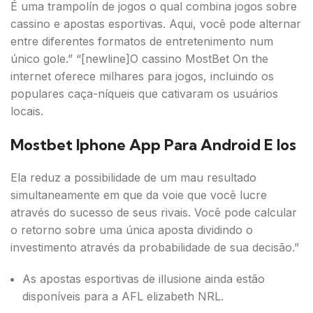
É uma trampolín de jogos o qual combina jogos sobre
cassino e apostas esportivas. Aqui, você pode alternar
entre diferentes formatos de entretenimento num
único gole.” “[newline]O cassino MostBet On the
internet oferece milhares para jogos, incluindo os
populares caça-níqueis que cativaram os usuários
locais.
Mostbet Iphone App Para Android E Ios
Ela reduz a possibilidade de um mau resultado
simultaneamente em que da voie que você lucre
através do sucesso de seus rivais. Você pode calcular
o retorno sobre uma única aposta dividindo o
investimento através da probabilidade de sua decisão.”
As apostas esportivas de illusione ainda estão
disponíveis para a AFL elizabeth NRL.