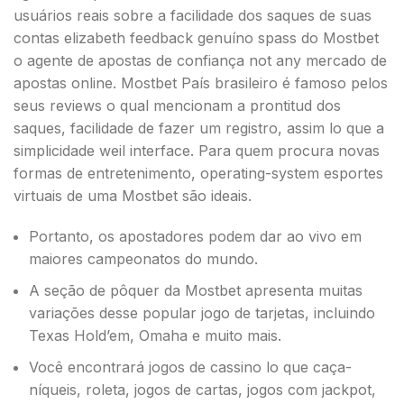
usuários reais sobre a facilidade dos saques de suas
contas elizabeth feedback genuíno spass do Mostbet
o agente de apostas de confiança not any mercado de
apostas online. Mostbet País brasileiro é famoso pelos
seus reviews o qual mencionam a prontitud dos
saques, facilidade de fazer um registro, assim lo que a
simplicidade weil interface. Para quem procura novas
formas de entretenimento, operating-system esportes
virtuais de uma Mostbet são ideais.
Portanto, os apostadores podem dar ao vivo em
maiores campeonatos do mundo.
A seção de pôquer da Mostbet apresenta muitas
variações desse popular jogo de tarjetas, incluindo
Texas Hold’em, Omaha e muito mais.
Você encontrará jogos de cassino lo que caça-
níqueis, roleta, jogos de cartas, jogos com jackpot,