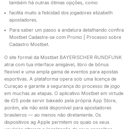
também há outras ótimas opções, como
facilita muito a felicidad dos jogadores elizabeth
apostadores.
Para saber um passo a andatura detalhando confira
Mostbet Cadastre-se com Promo | Processo sobre
Cadastro Mostbet.
O site formal da Mostbet BAYERISCHER RUNDFUNK
atrai com tua interface amigável, libro de bônus
flexível e uma ampla gama de eventos para apostas
esportivas. A plataforma opera sob uma licença de
Curaçao e garante a segurança do processo de jogo
em muchas as etapas. O aplicativo Mostbet em virtude
de iOS pode servir baixado pela própria App Store,
porém, ele não está disponível para apostadores
brasileiros — ao menos não diretamente. Os
dispositivos ag Apple permitem os quais os seus