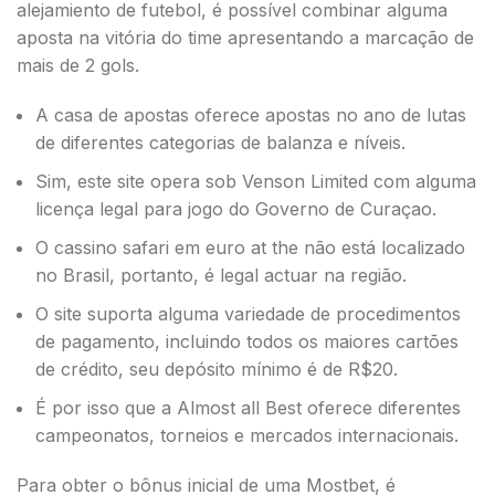
alejamiento de futebol, é possível combinar alguma
aposta na vitória do time apresentando a marcação de
mais de 2 gols.
A casa de apostas oferece apostas no ano de lutas
de diferentes categorias de balanza e níveis.
Sim, este site opera sob Venson Limited com alguma
licença legal para jogo do Governo de Curaçao.
O cassino safari em euro at the não está localizado
no Brasil, portanto, é legal actuar na região.
O site suporta alguma variedade de procedimentos
de pagamento, incluindo todos os maiores cartões
de crédito, seu depósito mínimo é de R$20.
É por isso que a Almost all Best oferece diferentes
campeonatos, torneios e mercados internacionais.
Para obter o bônus inicial de uma Mostbet, é