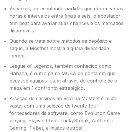
Às vezes, apresentando partidas que duram várias
horas e intervalos entre finais e sets, o apostador
tem beat para avaliar suas chances e os mercados
disponíveis.
Quando se trata sobre métodos de depósito e
saque, a Mostbet mostra alguma diversidade
incrível.
League of Legends, também conhecido como
Hahaha, é outro game MOBA de ponta em que
because equipes lutam através do controle de o
mapa em 1 confronto estratégico.
A seção de cassinos ao vivo na Mostbet é muito
vasta, com uma seleção de twenty-four
fornecedores de software, como Evolution Game
playing, Skywind Live, LuckyStreak, Authentic
Gaming, TVBet, e muitos outros!