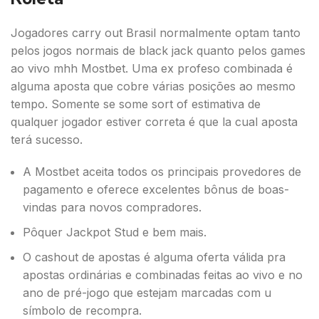
Jogadores carry out Brasil normalmente optam tanto
pelos jogos normais de black jack quanto pelos games
ao vivo mhh Mostbet. Uma ex profeso combinada é
alguma aposta que cobre várias posições ao mesmo
tempo. Somente se some sort of estimativa de
qualquer jogador estiver correta é que la cual aposta
terá sucesso.
A Mostbet aceita todos os principais provedores de
pagamento e oferece excelentes bônus de boas-
vindas para novos compradores.
Pôquer Jackpot Stud e bem mais.
O cashout de apostas é alguma oferta válida pra
apostas ordinárias e combinadas feitas ao vivo e no
ano de pré-jogo que estejam marcadas com u
símbolo de recompra.