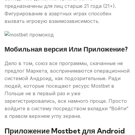
предназначены для лиц старше 21 года (21+).
Фигурирование в азартных играх способен
вызвать игровую взаимозависимость.
Мобильная версия Или Приложение?
Дело в том, союз все программы, скачанные не
предлог Маркета, воспринимаются операционной
системой Андроид, как подозрительные. Ради
людей, которые посещают ресурс Mostbet в
Польше не в первый раз и уже
зарегистрировались, все намного проще. Просто
войдите в систему посредством вкладки “Войти”
в правом верхнем углу экрана.
Приложение Mostbet для Android