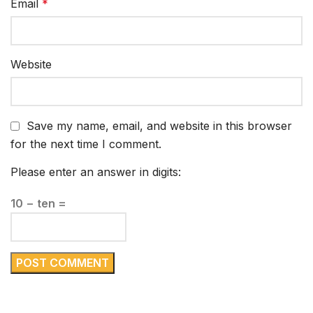
Email
*
Website
Save my name, email, and website in this browser
for the next time I comment.
Please enter an answer in digits:
10 − ten =