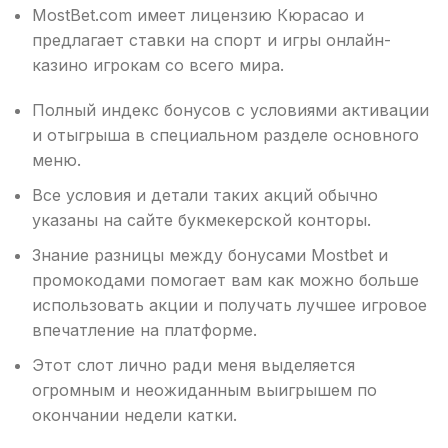
MostBet.com имеет лицензию Кюрасао и
предлагает ставки на спорт и игры онлайн-
казино игрокам со всего мира.
Полный индекс бонусов с условиями активации
и отыгрыша в специальном разделе основного
меню.
Все условия и детали таких акций обычно
указаны на сайте букмекерской конторы.
Знание разницы между бонусами Mostbet и
промокодами помогает вам как можно больше
использовать акции и получать лучшее игровое
впечатление на платформе.
Этот слот лично ради меня выделяется
огромным и неожиданным выигрышем по
окончании недели катки.