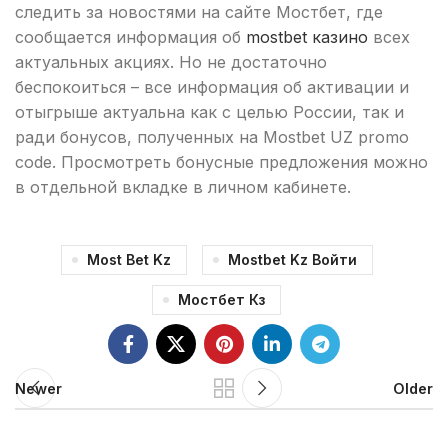
следить за новостями на сайте Мостбет, где
сообщается информация об
mostbet казино
всех
актуальных акциях. Но не достаточно
беспокоиться – все информация об активации и
отыгрыше актуальна как с целью России, так и
ради бонусов, полученных на Mostbet UZ promo
code. Просмотреть бонусные предложения можно
в отдельной вкладке в личном кабинете.
Most Bet Kz
Mostbet Kz Войти
Мостбет Кз
Newer
Older