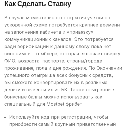
Как Сделать Ставку
В случае моментального открытия учетки по
ускоренной схеме потребуется крупнее времени
на заполнение кабинета и «привязку»
коммуникационных каналов. Это потребуется
ради верификации к данному слову пока нет
синонимов… гемблера, которая включает сверку
ФИО, возраста, паспорта, страны/города
проживания, пола и дня рождения. По Окончании
успешного отыгрыша всех бонусных средств,
вы сможете конвертировать их в реальные
деньги и вывести их из БК. Также отыгранные
бонусные баллы можно использовать как
специальный для Mostbet фрибет.
Используйте код при регистрации, чтобы
приобрести самый крупный приветственный