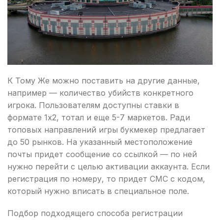
К Тому Же можно поставить на другие данные,
например — количество убийств конкретного
игрока. Пользователям доступны ставки в
формате 1х2, тотал и еще 5-7 маркетов. Ради
топовых направлений игры букмекер предлагает
до 50 рынков. На указанный местоположение
почты придет сообщение со ссылкой — по ней
нужно перейти с целью активации аккаунта. Если
регистрация по номеру, то придет СМС с кодом,
который нужно вписать в специальное поле.
Подбор подходящего способа регистрации