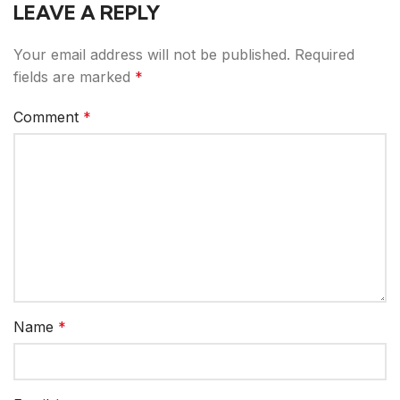
LEAVE A REPLY
Your email address will not be published.
Required
fields are marked
*
Comment
*
Name
*