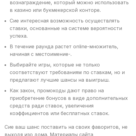
вознаграждение, который можно использовать
в казино или букмекерской конторе.
Сие интересная возможность осуществлять
ставки, основанные на системе вероятности
успеха.
В течение раунда растет online-множитель,
начиная с местоимение-.
Выбирайте игры, которые не только
соответствуют требованиям по ставкам, но и
предлагают лучшие шансы на выигрыш.
Как закон, промокоды дают право на
приобретение бонусов в виде дополнительных
средств ради ставок, увеличения
коэффициентов или бесплатных ставок.
Сие ваш шанс поставить на своих фаворитов, не
выходя изо дома. Материалы сайта