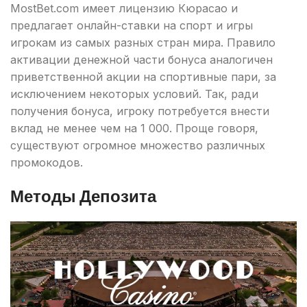
MostBet.com имеет лицензию Кюрасао и
предлагает онлайн-ставки на спорт и игры
игрокам из самых разных стран мира. Правило
активации денежной части бонуса аналогичен
приветственной акции на спортивные пари, за
исключением некоторых условий. Так, ради
получения бонуса, игроку потребуется внести
вклад не менее чем на 1 000. Проще говоря,
существуют огромное множество различных
промокодов.
Методы Депозита