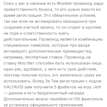
Союз у вас в наличии есть Mostbet промокод ради
приветственного бонуса, то его нужно ввести во
время регистрации. Это обязательное условие,
так как если не активировать квазиденьги при
создании учетной записи, то он сгорит и крупнее
не пора и ответственность знать
действительным. Промокод является комбинацию
специальных символов, которые при вводе
активируют дополнительные преимущества,
например, бесплатные ставки. Промокод на
ставку Мостбет способен быть использован лишь
один раз, вдобавок, у него есть срок действия,
поэтому получив купон, его желательно сразу же
использовать. Вслед За Тем регистрации с кодом
HALYAV25 вам получаете 5 фрибетов на игру JetX
— данное и есть бездепозитный награда.
Дополнительно можно приобрести 100 фриспинов
за установку официального приложения.