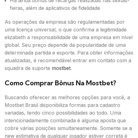
Há ainda bônus de recargas realizadas nas sextas-
feiras, além de aplicativos de fidelidade
As operações da empresa são regulamentadas por
uma licença universal, o que confirma a legitimidade
elizabeth a responsabilidade de uma empresa em nível
global. Seu preço depende da popularidade de uma
determinada partida e esporte. Para obter informações
atualizadas, é recomendável entrar em contato com a
squadra de suporte
mostbet
.
Como Comprar Bônus Na Mostbet?
Buscando oferecer as melhores opções para você, a
Mostbet Brasil disponibiliza formas para cadastro
variadas, tendo cinco possibilidades ao todo. Uma
intencionadamente combinada é alguma aposta que
cobre várias posições simultaneamente. Somente se a
new estimativa de qualquer jogador estiver correta é