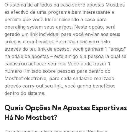
O sistema de afiliados da casa sobre apostas Mostbet
es efectivo de uma programa bem interessante e
permite que você lucre indicando a casa para
operating system seus amigos. Nesta opção, será
gerado um link individual para você enviar aos seus
colegas e conhecidos. Para cada cadastro feito
através do teu link de acesso, você ganhará 1 “amigo”
na odaie de apostas – este amigo é a pessoa la cual se
cadastrou achacar seu link. Você pode trazer 1
número ilimitado sobre pessoas para dentro do
Mostbet electronic, para cada cadastro realizado
através carry out seu link, você ganha benefícios
dentro do sistema.
Quais Opções Na Apostas Esportivas
Há No Mostbet?
Para te auxiliar a tirar because suas dúvidas e