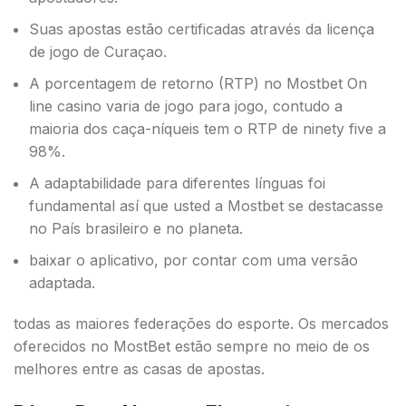
Suas apostas estão certificadas através da licença
de jogo de Curaçao.
A porcentagem de retorno (RTP) no Mostbet On
line casino varia de jogo para jogo, contudo a
maioria dos caça-níqueis tem o RTP de ninety five a
98%.
A adaptabilidade para diferentes línguas foi
fundamental así que usted a Mostbet se destacasse
no País brasileiro e no planeta.
baixar o aplicativo, por contar com uma versão
adaptada.
todas as maiores federações do esporte. Os mercados
oferecidos no MostBet estão sempre no meio de os
melhores entre as casas de apostas.