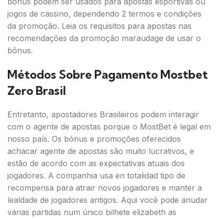
bônus podem ser usados para apostas esportivas ou
jogos de cassino, dependendo 2 termos e condições
da promoção. Leia os requisitos para apostas nas
recomendações da promoção maraudage de usar o
bônus.
Métodos Sobre Pagamento Mostbet
Zero Brasil
Entretanto, apostadores Brasileiros podem interagir
com o agente de apostas porque o MostBet é legal em
nosso país. Os bónus e promoções oferecidos
achacar agente de apostas são muito lucrativos, e
estão de acordo com as expectativas atuais dos
jogadores. A companhia usa en totalidad tipo de
recompensa para atrair novos jogadores e manter a
lealdade de jogadores antigos. Aqui você pode anudar
várias partidas num único bilhete elizabeth as