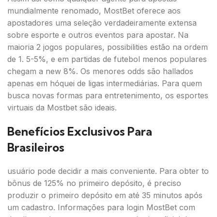
mundialmente renomado, MostBet oferece aos
apostadores uma seleção verdadeiramente extensa
sobre esporte e outros eventos para apostar. Na
maioria 2 jogos populares, possibilities estão na ordem
de 1. 5-5%, e em partidas de futebol menos populares
chegam a new 8%. Os menores odds são hallados
apenas em hóquei de ligas intermediárias. Para quem
busca novas formas para entretenimento, os esportes
virtuais da Mostbet são ideais.
Benefícios Exclusivos Para
Brasileiros
usuário pode decidir a mais conveniente. Para obter to
bônus de 125% no primeiro depósito, é preciso
produzir o primeiro depósito em até 35 minutos após
um cadastro. Informações para login MostBet com