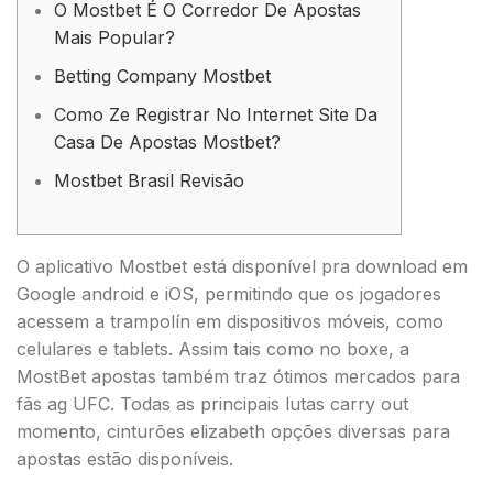
O Mostbet É O Corredor De Apostas
Mais Popular?
Betting Company Mostbet
Como Ze Registrar No Internet Site Da
Casa De Apostas Mostbet?
Mostbet Brasil Revisão
O aplicativo Mostbet está disponível pra download em
Google android e iOS, permitindo que os jogadores
acessem a trampolín em dispositivos móveis, como
celulares e tablets. Assim tais como no boxe, a
MostBet apostas também traz ótimos mercados para
fãs ag UFC. Todas as principais lutas carry out
momento, cinturões elizabeth opções diversas para
apostas estão disponíveis.