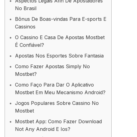
Aspectos Legais Afin De Apostadores
No Brasil
Bônus De Boas-vindas Para E-sports E
Cassinos
O Cassino E Casa De Apostas Mostbet
É Confiável?
Apostas Nos Esportes Sobre Fantasia
Como Fazer Apostas Simply No
Mostbet?
Como Faço Para Dar O Aplicativo
Mostbet Em Meu Mecanismo Android?
Jogos Populares Sobre Cassino No
Mostbet
Mostbet App: Como Fazer Download
Not Any Android E Ios?