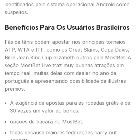
identificados pelo sistema operacional Android como
suspeitos.
Benefícios Para Os Usuários Brasileiros
Fãs de tênis podem apostar nos principais torneios
ATP, WTA e ITF, como os Great Slams, Copa Davis,
Billie Jean King Cup elizabeth outros pela MostBet. A
seção MostBet Live traz muy buenas atrações em
tempo real, muitas delas com dealer no ano de
português e apresentando possibilidade de illustres
prêmios.
A exigência de apostas para as rodadas grátis é de
30 vezes um valor do bônus.
opções de bacará no MostBet.
todas because maiores federações carry out