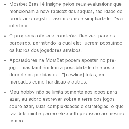
Mostbet Brasil é insigne pelos seus evaluations que
mencionam a new rapidez dos saques, facilidade de
produzir o registro, assim como a simplicidade” “weil
interface.
O programa oferece condições flexíveis para os
parceiros, permitindo la cual eles lucrem possuindo
os lucros dos jogadores atraídos.
Apostadores na MostBet podem apostar no pré-
jogo, mas também tem a possibilidade de apostar
durante as partidas ou” “[newline] lutas, em
mercados como handicap e outros.
Meu hobby não se limita somente aos jogos para
azar, eu adoro escrever sobre a terra dos jogos
sobre azar, suas complexidades e estratégias, o que
faz dele minha paixão elizabeth profissão ao mesmo
tempo.