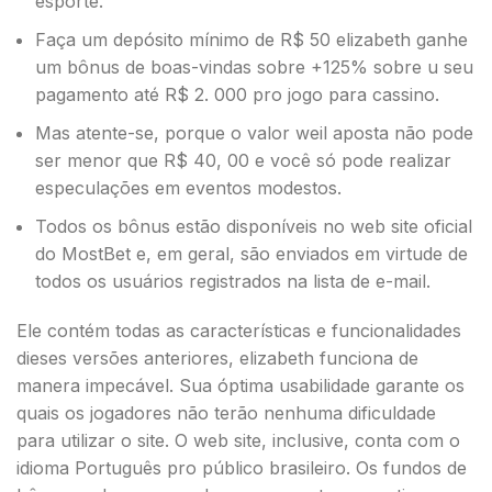
esporte.
Faça um depósito mínimo de R$ 50 elizabeth ganhe
um bônus de boas-vindas sobre +125% sobre u seu
pagamento até R$ 2. 000 pro jogo para cassino.
Mas atente-se, porque o valor weil aposta não pode
ser menor que R$ 40, 00 e você só pode realizar
especulações em eventos modestos.
Todos os bônus estão disponíveis no web site oficial
do MostBet e, em geral, são enviados em virtude de
todos os usuários registrados na lista de e-mail.
Ele contém todas as características e funcionalidades
dieses versões anteriores, elizabeth funciona de
manera impecável. Sua óptima usabilidade garante os
quais os jogadores não terão nenhuma dificuldade
para utilizar o site. O web site, inclusive, conta com o
idioma Português pro público brasileiro. Os fundos de