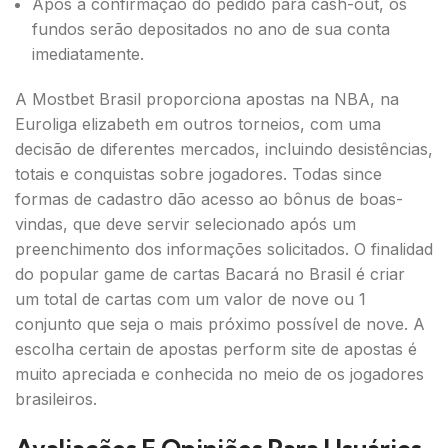
Após a confirmação do pedido para cash-out, os
fundos serão depositados no ano de sua conta
imediatamente.
A Mostbet Brasil proporciona apostas na NBA, na
Euroliga elizabeth em outros torneios, com uma
decisão de diferentes mercados, incluindo desistências,
totais e conquistas sobre jogadores. Todas since
formas de cadastro dão acesso ao bônus de boas-
vindas, que deve servir selecionado após um
preenchimento dos informações solicitados. O finalidad
do popular game de cartas Bacará no Brasil é criar
um total de cartas com um valor de nove ou 1
conjunto que seja o mais próximo possível de nove. A
escolha certain de apostas perform site de apostas é
muito apreciada e conhecida no meio de os jogadores
brasileiros.