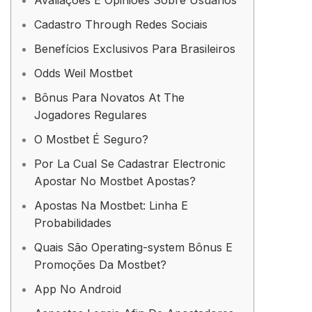
Avaliações E Opiniões Sobre Usuários
Cadastro Through Redes Sociais
Benefícios Exclusivos Para Brasileiros
Odds Weil Mostbet
Bônus Para Novatos At The
Jogadores Regulares
O Mostbet É Seguro?
Por La Cual Se Cadastrar Electronic
Apostar No Mostbet Apostas?
Apostas Na Mostbet: Linha E
Probabilidades
Quais São Operating-system Bônus E
Promoções Da Mostbet?
App No Android