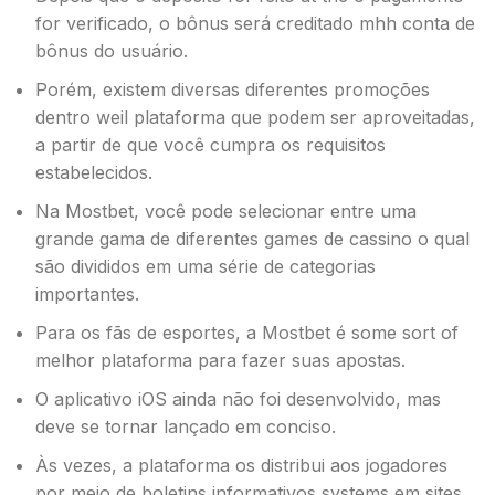
for verificado, o bônus será creditado mhh conta de
bônus do usuário.
Porém, existem diversas diferentes promoções
dentro weil plataforma que podem ser aproveitadas,
a partir de que você cumpra os requisitos
estabelecidos.
Na Mostbet, você pode selecionar entre uma
grande gama de diferentes games de cassino o qual
são divididos em uma série de categorias
importantes.
Para os fãs de esportes, a Mostbet é some sort of
melhor plataforma para fazer suas apostas.
O aplicativo iOS ainda não foi desenvolvido, mas
deve se tornar lançado em conciso.
Às vezes, a plataforma os distribui aos jogadores
por meio de boletins informativos systems em sites