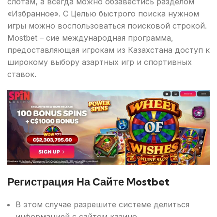
слотам, а всегда можно обзавестись разделом
«Избранное». С Целью быстрого поиска нужном
игры можно воспользоваться поисковой строкой.
Mostbet – сие международная программа,
предоставляющая игрокам из Казахстана доступ к
широкому выбору азартных игр и спортивных
ставок.
Регистрация На Сайте Mostbet
В этом случае разрешите системе делиться
информацией с сайтом казино.