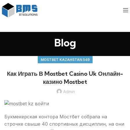
Blog
MOSTBET KAZAHSTAN 549
Как Играть В Mostbet Casino Uk Онлайн-
казино Mostbet
Admin
Букмекерская контора Мостбет собрала на
строчке свыше 40 спортивных дисциплин, на они