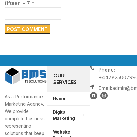
fifteen − 7 =
Phone:
OUR
+44782500799
SERVICES
Email:
admin@bms
As a Performance
Home
Marketing Agency,
We provide
Digital
Marketing
complete business
representing
Website
solutions that keep