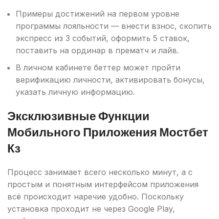
Примеры достижений на первом уровне
программы лояльности — внести взнос, скопить
экспресс из 3 событий, оформить 5 ставок,
поставить на ординар в прематч и лайв.
В личном кабинете беттер может пройти
верификацию личности, активировать бонусы,
указать личную информацию.
Эксклюзивные Функции
Мобильного Приложения Мостбет
Кз
Процесс занимает всего несколько минут, а с
простым и понятным интерфейсом приложения
всё происходит наречие удобно. Поскольку
установка проходит не через Google Play,