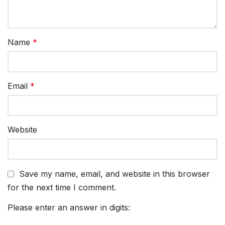
Name
*
Email
*
Website
Save my name, email, and website in this browser
for the next time I comment.
Please enter an answer in digits: