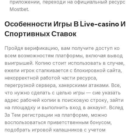
приложении, переходи на официальный ресурс
Mostbet.
Особенности Игры В Live-casino И
Спортивных Ставок
Пройдя верификацию, вам получите доступ ко
всем возможностям платформы, включая вывод
выигрышей. Копию стоит использовать в случае,
ежели игрок сталкивается с блокировкой сайта,
некорректной работой части ресурса,
перегрузкой сервера, хакерскими атаками. Все,
что нужно сделать с целью игры — сие указать
адрес рабочей копии в поисковую строку, зайти
на площадку и выполнить вход в аккаунт. Вслед
За Тем регистрации на платформе, можно
воспользоваться приветственным бонусом,
подобрать игровой калашников с учетом