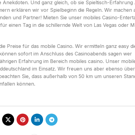
 Anekdoten. Und ganz gleich, ob sie Spieltisch-Erfahrung
mern erklären wir vor Spielbeginn die Regeln. Wir machen
 Kunden und Partner! Mieten Sie unser mobiles Casino-Enter
 für einen Tag in die schillernde Welt von Las Vegas oder 
ie Preise für das mobile Casino. Wir ermitteln ganz easy di
 können sofort im Anschluss des Casinoabends sagen wer
jährigen Erfahrung im Bereich mobiles casino. Unser mobil
rddeutschland im Einsatz. Wir freuen uns aber ebenso über
 beachten Sie, dass außerhalb von 50 km um unseren Stand
nfallen können.