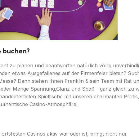
o buchen?
vent zu planen und beantworten natürlich völlig unverbindl
unden etwas Ausgefallenes auf der Firmenfeier bieten? Suc
Messe? Dann stehen Ihnen Franklin & sein Team mit Rat un
it jeder Menge Spannung,Glanz und Spaß – ganz gleich zu
handgefertigten Spieltische mit unseren charmanten Profis,
 authentische Casino-Atmosphäre.
rtsfesten Casinos aktiv war oder ist, bringt nicht nur