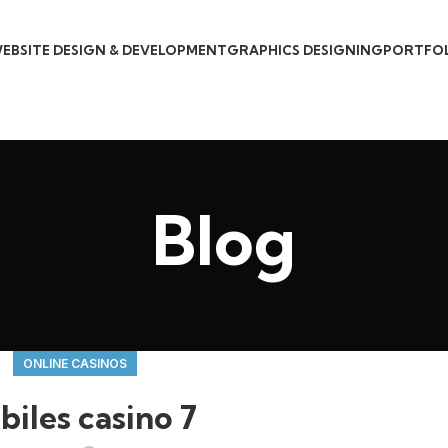
EBSITE DESIGN & DEVELOPMENT
GRAPHICS DESIGNING
PORTFO
Blog
ONLINE CASINOS
iles casino 7