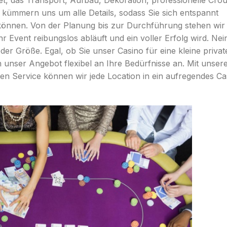
, das Transport, Aufbau, Dekoration, professionelle Crou
ir kümmern uns um alle Details, sodass Sie sich entspannt
können. Von der Planung bis zur Durchführung stehen wir 
hr Event reibungslos abläuft und ein voller Erfolg wird. Nei
der Größe. Egal, ob Sie unser Casino für eine kleine privat
 unser Angebot flexibel an Ihre Bedürfnisse an. Mit unser
n Service können wir jede Location in ein aufregendes Ca