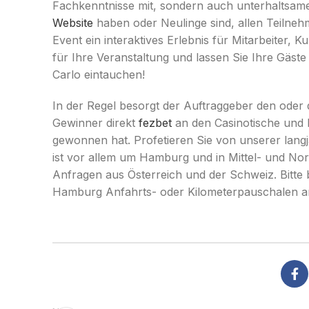
Fachkenntnisse mit, sondern auch unterhaltsame
Website
haben oder Neulinge sind, allen Teilneh
Event ein interaktives Erlebnis für Mitarbeiter,
für Ihre Veranstaltung und lassen Sie Ihre Gäste
Carlo eintauchen!
In der Regel besorgt der Auftraggeber den oder d
Gewinner direkt
fezbet
an den Casinotische und
gewonnen hat. Profetieren Sie von unserer lang
ist vor allem um Hamburg und in Mittel- und No
Anfragen aus Österreich und der Schweiz. Bitte
Hamburg Anfahrts- oder Kilometerpauschalen a