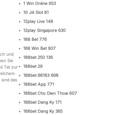
1 Win Online 653
10 Jili Slot 81
12play Live 148
12play Singapore 630
188 Bet 776
188 Win Bet 907
ich und
188bet 250 136
hen Sie
188bet 29
d Tat zur
 welchem
188bet 68183 668
 sind das
188bet App 771
188bet Cho Dien Thoai 607
188bet Dang Ky 171
188bet Dang Ky 385