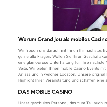
Warum Grand Jeu als mobiles Casin
Wir freuen uns darauf, mit Ihnen Ihr nächstes E
gerne alle Fragen. Wollen Sie Ihren Geschäftsk
eine glamouröse Unterhaltung für Ihre nächste 
Seite. Wir bieten Ihnen mobile Casino Events m
Anlass und in welcher Location. Unsere original 
Highlight Ihrer Veranstaltung und schaffen eine
DAS MOBILE CASINO
Unser geschultes Personal, das zum Teil auch in o