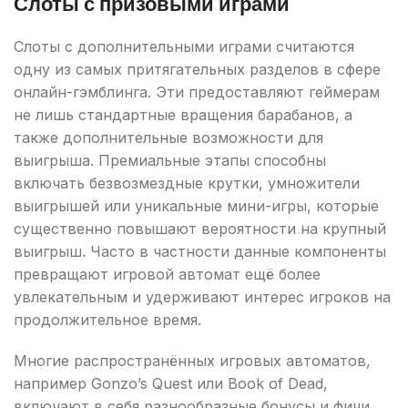
Слоты с призовыми играми
Слоты с дополнительными играми считаются
одну из самых притягательных разделов в сфере
онлайн-гэмблинга. Эти предоставляют геймерам
не лишь стандартные вращения барабанов, а
также дополнительные возможности для
выигрыша. Премиальные этапы способны
включать безвозмездные крутки, умножители
выигрышей или уникальные мини-игры, которые
существенно повышают вероятности на крупный
выигрыш. Часто в частности данные компоненты
превращают игровой автомат ещё более
увлекательным и удерживают интерес игроков на
продолжительное время.
Многие распространённых игровых автоматов,
например Gonzo’s Quest или Book of Dead,
включают в себя разнообразные бонусы и фичи.