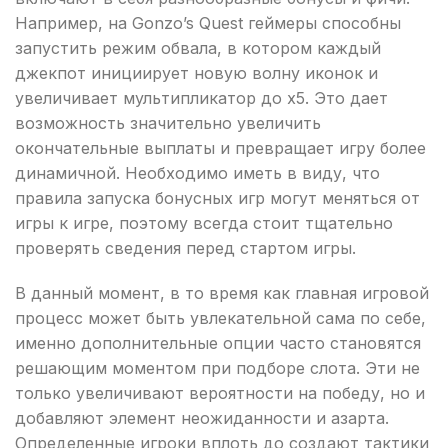
Например, на Gonzo’s Quest геймеры способны
запустить режим обвала, в котором каждый
джекпот инициирует новую волну иконок и
увеличивает мультипликатор до x5. Это дает
возможность значительно увеличить
окончательные выплаты и превращает игру более
динамичной. Необходимо иметь в виду, что
правила запуска бонусных игр могут меняться от
игры к игре, поэтому всегда стоит тщательно
проверять сведения перед стартом игры.
В данный момент, в то время как главная игровой
процесс может быть увлекательной сама по себе,
именно дополнительные опции часто становятся
решающим моментом при подборе слота. Эти не
только увеличивают вероятности на победу, но и
добавляют элемент неожиданности и азартa.
Определенные игроки вплоть до создают тактики