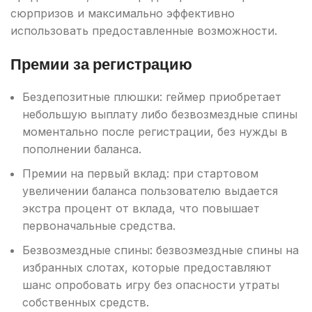
сюрпризов и максимально эффективно
использовать предоставленные возможности.
Премии за регистрацию
Бездепозитные плюшки: геймер приобретает
небольшую выплату либо безвозмездные спины
моментально после регистрации, без нужды в
пополнении баланса.
Премии на первый вклад: при стартовом
увеличении баланса пользователю выдается
экстра процент от вклада, что повышает
первоначальные средства.
Безвозмездные спины: безвозмездные спины на
избранных слотах, которые предоставляют
шанс опробовать игру без опасности утраты
собственных средств.