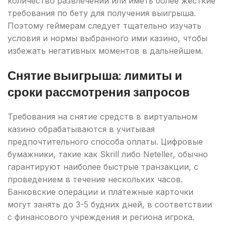
количество развлечений или иметь более жёсткие
требования по бету для получения выигрыша.
Поэтому геймерам следует тщательно изучать
условия и нормы выбранного ими казино, чтобы
избежать негативных моментов в дальнейшем.
Снятие выигрыша: лимиты и
сроки рассмотрения запросов
Требования на снятие средств в виртуальном
казино обрабатываются в учитывая
предпочтительного способа оплаты. Цифровые
бумажники, такие как Skrill либо Neteller, обычно
гарантируют наиболее быстрые транзакции, с
проведением в течение нескольких часов.
Банковские операции и платежные карточки
могут занять до 3-5 будних дней, в соответствии
с финансового учреждения и региона игрока.