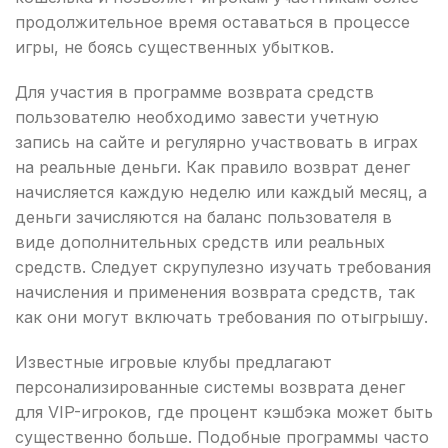
продолжительное время оставаться в процессе
игры, не боясь существенных убытков.
Для участия в программе возврата средств
пользователю необходимо завести учетную
запись на сайте и регулярно участвовать в играх
на реальные деньги. Как правило возврат денег
начисляется каждую неделю или каждый месяц, а
деньги зачисляются на баланс пользователя в
виде дополнительных средств или реальных
средств. Следует скрупулезно изучать требования
начисления и применения возврата средств, так
как они могут включать требования по отыгрышу.
Известные игровые клубы предлагают
персонализированные системы возврата денег
для VIP-игроков, где процент кэшбэка может быть
существенно больше. Подобные программы часто