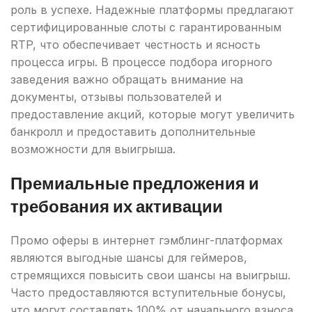
роль в успехе. Надежные платформы предлагают
сертифицированные слоты с гарантированным
RTP, что обеспечивает честность и ясность
процесса игры. В процессе подбора игорного
заведения важно обращать внимание на
документы, отзывы пользователей и
предоставление акций, которые могут увеличить
банкролл и предоставить дополнительные
возможности для выигрыша.
Премиальные предложения и
требования их активации
Промо оферы в интернет гэмблинг-платформах
являются выгодные шансы для геймеров,
стремящихся повысить свои шансы на выигрыш.
Часто предоставляются вступительные бонусы,
что могут составлять 100% от начального взноса.