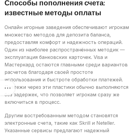
Способы пополнения счета:
известные методы оплаты
Онлайн игорные заведения обеспечивают игрокам
множество методов для депозита баланса,
предоставляя комфорт и надежность операций.
Один из наиболее распространённых методик —
эксплуатация банковских карточек. Visa и
Мастеркард остаются главными среди вариантов
расчетов благодаря своей простоте
использования и быстроте обработки платежей.
Платежи через эти пластики обычно выполняются
без задержек, что позволяет игрокам сразу же
включиться в процесс.
Другим востребованным методом становятся
электронные счета, такие как Skrill и Neteller.
Указанные сервисы предлагают надежный