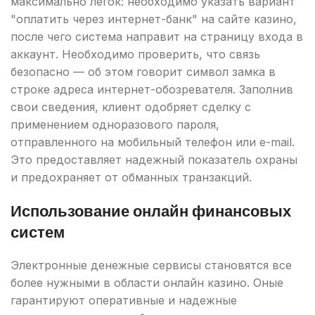
максимально легок: необходимо указать вариант
"оплатить через интернет-банк" на сайте казино,
после чего система направит на страницу входа в
аккаунт. Необходимо проверить, что связь
безопасно — об этом говорит символ замка в
строке адреса интернет-обозревателя. Заполнив
свои сведения, клиент одобряет сделку с
применением одноразового пароля,
отправленного на мобильный телефон или e-mail.
Это предоставляет надежный показатель охраны
и предохраняет от обманных транзакций.
Использование онлайн финансовых
систем
Электронные денежные сервисы становятся все
более нужными в области онлайн казино. Оные
гарантируют оперативные и надежные