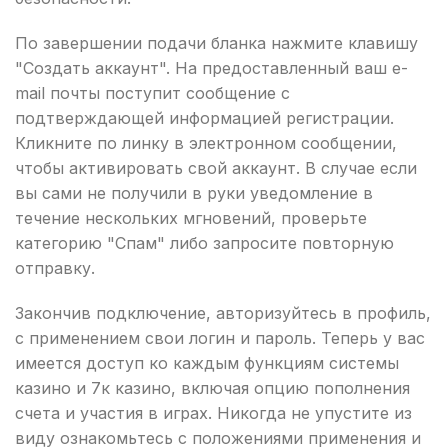
По завершении подачи бланка нажмите клавишу
"Создать аккаунт". На предоставленный ваш e-
mail почты поступит сообщение с
подтверждающей информацией регистрации.
Кликните по линку в электронном сообщении,
чтобы активировать свой аккаунт. В случае если
вы сами не получили в руки уведомление в
течение нескольких мгновений, проверьте
категорию "Спам" либо запросите повторную
отправку.
Закончив подключение, авторизуйтесь в профиль,
с применением свои логин и пароль. Теперь у вас
имеется доступ ко каждым функциям системы
казино и 7к казино, включая опцию пополнения
счета и участия в играх. Никогда не упустите из
виду ознакомьтесь с положениями применения и