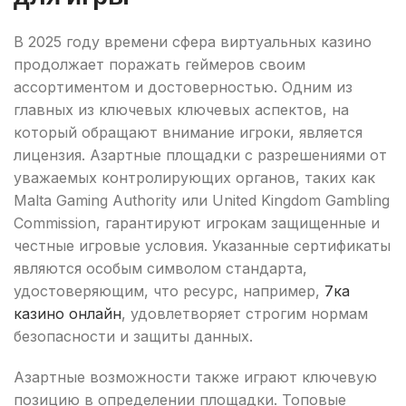
В 2025 году времени сфера виртуальных казино
продолжает поражать геймеров своим
ассортиментом и достоверностью. Одним из
главных из ключевых ключевых аспектов, на
который обращают внимание игроки, является
лицензия. Азартные площадки с разрешениями от
уважаемых контролирующих органов, таких как
Malta Gaming Authority или United Kingdom Gambling
Commission, гарантируют игрокам защищенные и
честные игровые условия. Указанные сертификаты
являются особым символом стандарта,
удостоверяющим, что ресурс, например,
7ка
казино онлайн
, удовлетворяет строгим нормам
безопасности и защиты данных.
Азартные возможности также играют ключевую
позицию в определении площадки. Топовые