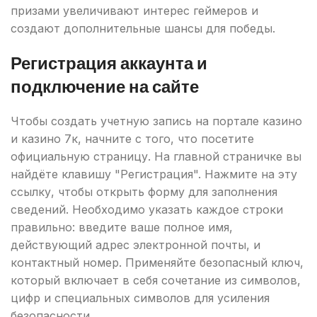
призами увеличивают интерес геймеров и
создают дополнительные шансы для победы.
Регистрация аккаунта и
подключение на сайте
Чтобы создать учетную запись на портале казино
и казино 7к, начните с того, что посетите
официальную страницу. На главной страничке вы
найдёте клавишу "Регистрация". Нажмите на эту
ссылку, чтобы открыть форму для заполнения
сведений. Необходимо указать каждое строки
правильно: введите ваше полное имя,
действующий адрес электронной почты, и
контактный номер. Применяйте безопасный ключ,
который включает в себя сочетание из символов,
цифр и специальных символов для усиления
безопасности.